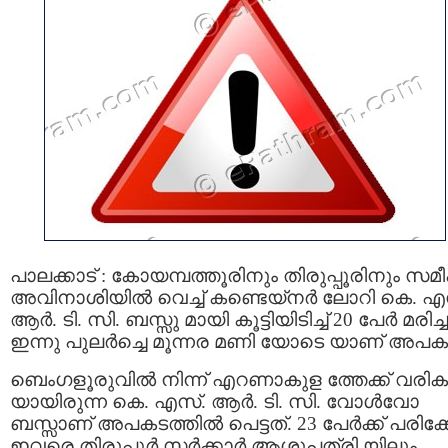
പാലക്കാട് : കോയമ്പത്തൂരിനും തിരുപ്പൂരിനും സമ
അവിനാശിയില്‍ വെച്ച് കണ്ടെയ്‌നര്‍ ലോറി കെ. എ
ആര്‍. ടി. സി. ബസ്സു മായി കൂട്ടിയിടിച്ച് 20 പേര്‍ മരിച്ച
ഇന്നു പുലര്‍ച്ചെ മൂന്നര മണി യോടെ യാണ് അപക
ബെംഗളൂരുവില്‍ നിന്ന് എറണാകുള ത്തേക്ക് വരിക
യായിരുന്ന കെ. എസ്. ആര്‍. ടി. സി. വോള്‍വോ
ബസ്സാണ് അപകടത്തില്‍ പെട്ടത്. 23 പേർക്ക് പരിക്കേറ
ഇവരെ തിരുപ്പൂർ സർക്കാർ ആശുപത്രി യിലും