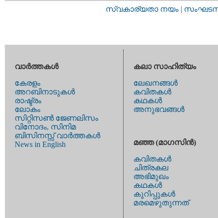
സ്വകാര്യതാ നയം
|
സംഘടനാ 
വാര്‍ത്തകള്‍
കലാ സാഹിത്യം
കേരളം
ലേഖനങ്ങള്‍
അറബിനാടുകള്‍
കവിതകള്‍
രാഷ്ട്രം
കഥകള്‍
ലോകം
അനുഭവങ്ങള്‍
സിറ്റിസണ്‍ ജേണലിസം
വിനോദം, സിനിമ
ബിസിനസ്സ് വാര്‍ത്തകള്‍
മഞ്ഞ (മാഗസിന്‍)
News in English
കവിതകള്‍
ചിത്രകല
അഭിമുഖം
കഥകള്‍
കുറിപ്പുകള്‍
മരമെഴുതുന്നത്