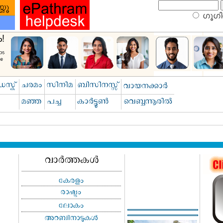
ഗൂഗിള