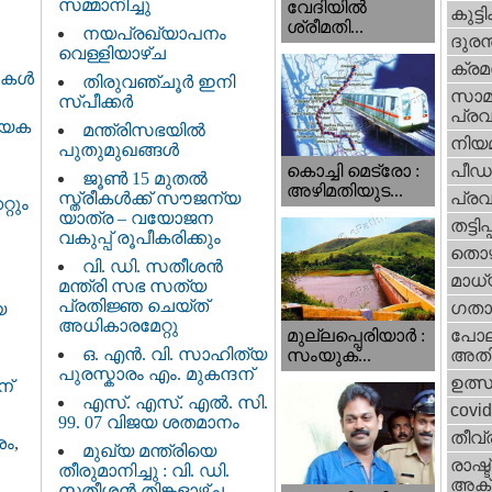
സമ്മാനിച്ചു
വേദിയില്‍
കുട്ട
ശ്രീമതി...
നയപ്രഖ്യാപനം
ദുരന
വെള്ളിയാഴ്ച
ക്ര
കള്‍
തിരുവഞ്ചൂർ ഇനി
സാമ
സ്പീക്കർ
പ്രവ
യേക
മന്ത്രിസഭയിൽ
നിയ
പുതുമുഖങ്ങൾ
പീഡ
കൊച്ചി മെട്രോ :
ജൂൺ 15 മുതൽ
അഴിമതിയുട...
സ്ത്രീകൾക്ക് സൗജന്യ
പ്ര
റും
യാത്ര – വയോജന
തട്ടിപ്പ്
വകുപ്പ് രൂപീകരിക്കും
തൊഴ
വി. ഡി. സതീശന്‍
മാധ്
മന്ത്രി സഭ സത്യ
പ്രതിജ്ഞ ചെയ്ത്
ഗതാ
യ
അധികാരമേറ്റു
മുല്ലപ്പെരിയാര്‍ :
പോല
ഒ. എൻ. വി. സാഹിത്യ
സംയുക്...
അതി
പുരസ്കാരം എം. മുകന്ദന്
ഉത്
ന്
എസ്. എസ്. എൽ. സി.
covi
99. 07 വിജയ ശതമാനം
തീവ്
ശം
,
മുഖ്യ മന്ത്രിയെ
രാഷ്ട
തീരുമാനിച്ചു : വി. ഡി.
അക്
സതീശന്‍ തിങ്കളാഴ്ച