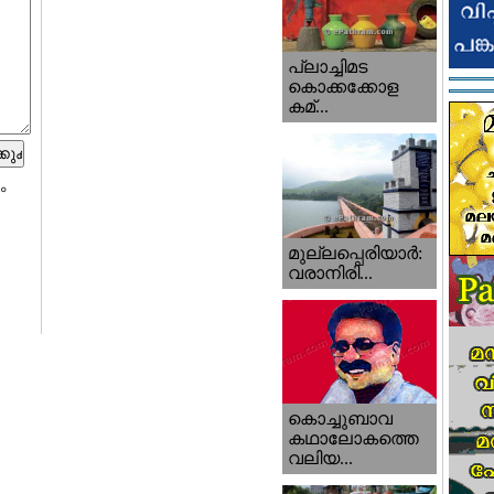
പ്ലാച്ചിമട
കൊക്കക്കോള
കമ്...
ം
മുല്ലപ്പെരിയാര്‍:
വരാനിരി...
കൊച്ചുബാവ
കഥാലോകത്തെ
വലിയ...