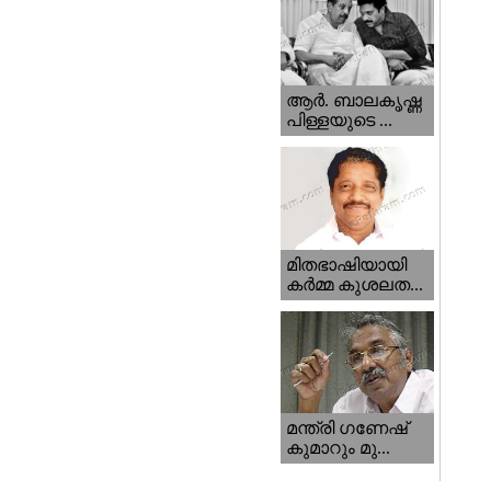
ആര്‍. ബാലകൃഷ്ണ
പിള്ളയുടെ ...
മിതഭാഷിയായി
കര്‍മ്മ കുശലത...
മന്ത്രി ഗണേഷ്‌
കുമാറും മു...