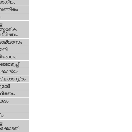
ോഗ്യം
പത്തികം
ം
ള
്കാരിക
്തിത്വം
യാഭ്യാസം
മതി
തിരോധം
്ഞെടുപ്പ്
്കാര്യം
്യശാസ്ത്രം
മതി
ിത്യം
കടം
ിമ
ള
്കോടതി