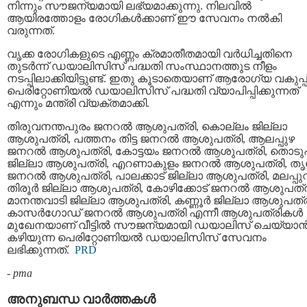
നിന്നും സൗജന്യമായി ലഭ്യമാക്കുന്നു. നിലവിൽ
ആയിരത്തോളം രോഗികൾക്കാണ് ഈ സേവനം നൽകി
വരുന്നത്.
വൃക്ക രോഗികളുടെ എണ്ണം ക്രമാതീതമായി വർധിച്ചതിനെ
തുടർന്ന് ഡയാലിസിസ് പദ്ധതി സംസ്ഥാനത്തുട നീളം
നടപ്പിലാക്കിയിട്ടുണ്ട്. ഇതു കൂടാതെയാണ് ആരോഗ്യ വകുപ്പ
പെരിറ്റോണിയൽ ഡയാലിസിസ് പദ്ധതി വ്യാപിപ്പിക്കുന്നത്
എന്നും മന്ത്രി വ്യക്തമാക്കി.
തിരുവനന്തപുരം ജനറൽ ആശുപത്രി, കൊല്ലം ജില്ലാ
ആശുപത്രി, പത്തനം തിട്ട ജനറൽ ആശുപത്രി, ആലപ്പുഴ
ജനറൽ ആശുപത്രി, കോട്ടയം ജനറൽ ആശുപത്രി, തൊടു
ജില്ലാ ആശുപത്രി, എറണാകുളം ജനറൽ ആശുപത്രി, തൃ
ജനറൽ ആശുപത്രി, പാലക്കാട് ജില്ലാ ആശുപത്രി, മലപ്പു
തിരൂർ ജില്ലാ ആശുപത്രി, കോഴിക്കോട് ജനറൽ ആശുപത്ര
മാനന്തവാടി ജില്ലാ ആശുപത്രി, കണ്ണൂർ ജില്ലാ ആശുപത്ര
കാസർഗോഡ് ജനറൽ ആശുപത്രി എന്നീ ആശുപത്രികൾ
മുഖേനയാണ് വീട്ടിൽ സൗജന്യമായി ഡയാലിസ് ചെയ്യാ
കഴിയുന്ന പെരിറ്റോണിയൽ ഡയാലിസിസ് സേവനം
ലഭിക്കുന്നത്.
PRD
-
pma
അനുബന്ധ വാര്‍ത്തകള്‍