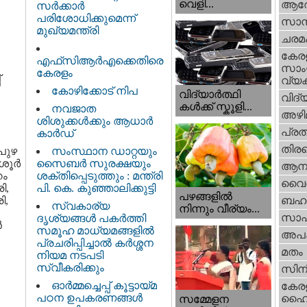
വെളി...
ആര
സർക്കാർ
പരിശോധിക്കുമെന്ന്
സാമ്
മുഖ്യമന്ത്രി
ചരമ
കേര
എഫ്‌സിആർഎക്കെതിരെ
സാംസ
കേരളം
്
വ്യക
കോഴിക്കോട് നിപ
വിദ്യാർത്ഥി
വിദ്
കൾക്ക് സ്കൂളി...
നവജാത
അഴി
ശിശുക്കള്‍ക്കും ആധാര്‍
പ്ര
കാര്‍ഡ്
തിരഞ
പുഴ
സംസ്ഥാന ഡാറ്റയും
ശൂർ
സൈബർ സുരക്ഷയും
ആനക
റം
ശക്തിപ്പെടുത്തും : മന്ത്രി
വൈദ
ി,
പി. കെ. കുഞ്ഞാലിക്കുട്ടി
പഴങ്ങളില്‍
ി,
ബഹു
സ്വകാര്യ
നിന്നും വീര്യം...
സാഹ
ദൃശ്യങ്ങള്‍ പകര്‍ത്തി
ൻ
സമൂഹ മാധ്യമങ്ങളില്‍
അപ
പ്രചരിപ്പിച്ചാൽ കർശ്ശന
മതം
നിയമ നടപടി
സ്വീകരിക്കും
സിന
ഓർമ്മച്ചെപ്പ് കൂട്ടായ്മ
കേര
പഠന ഉപകരണങ്ങൾ
ഹൈക
സമ്മേളന