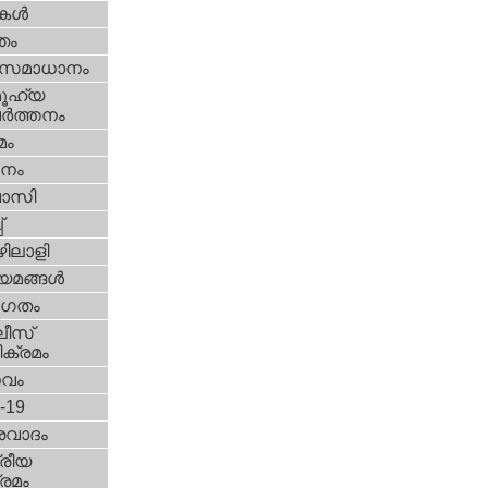
ികള്‍
്തം
മസമാധാനം
ൂഹ്യ
ര്‍ത്തനം
മം
നം
വാസി
‌
ിലാളി
യമങ്ങള്‍
ഗതം
ീസ്‌
ക്രമം
സവം
d-19
രവാദം
്രീയ
രമം