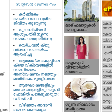
കർക്കിടകം
പെയ്തിറങ്ങി : ദുരിത
ജീവിതം തുടരുന്നു
കേരള
മരട് ഫ്ലാറ്റുകൾ
നേതാ
ജൂബിലി മിഷൻ
പൊളിക്കാ...
ആശുപത്രി നഴ്സസ്
കേരള
സമരം ഒത്തു തീർന്നു
വിവാ
വെര്‍ച്വല്‍ ക്യൂ
സാമ
ദര്‍ശന സൗകര്യം
എതിര്
ആരംഭിച്ചു
കുറ്
ആരോഗ്യ വകുപ്പിലെ
ഐഐടി
ക്രയ വിക്രയങ്ങളിൽ
പോല
വിദ്യാര്‍ഥിനി
സമഗ്രമായ
ഫാത്തി...
keral
ക്
അന്വേഷണം നടത്തും :
gove
മന്ത്രി കെ. മുരളീധരൻ
സാമ
ആഘോഷങ്ങളിലും
സ്ത്രീ
മത ചടങ്ങുകളിലും യൂണി
ഫോമിൽ പങ്കെടുക്കരുത് :
കോട
ഡി. ജി. പി.
മനു
ഗുണ നിലവാരം
വിഴിഞ്ഞം അദാനി
പരിസ
ഇല്ലാത്ത
കളിൽ
ഓഹരി കൈമാറ്റം: