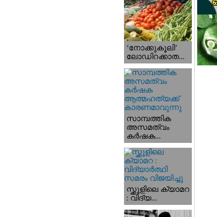
‘നോക്കുകൂലി’
ലോഡിറക്കാത...
സാമ്പത്തിക
അസമത്വം
കര്‍ഷക...
സ്ക്കൂളിലെ ക്യാമറ
: വിദ്യ...