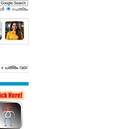
്‍
eപത്രം‍