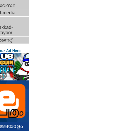
ാവസ്ഥ
l-media
akkad-
vayoor
‍നെറ്റ്‌
our Ad Here