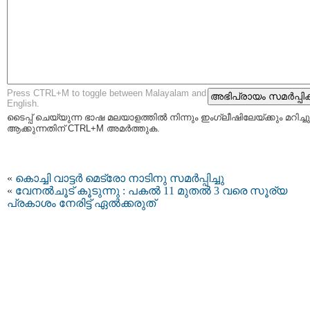
Press CTRL+M to toggle between Malayalam and
English.
ടൈപ്പ്‌ ചെയ്യുന്ന ഭാഷ മലയാളത്തില്‍ നിന്നും ഇംഗ്ലീഷിലേയ്ക്കും മറിച്ചു
ആക്കുന്നതിന് CTRL+M അമര്‍ത്തുക.
«
കൊച്ചി വാട്ടര്‍ മെട്രോ നാടിനു സമര്‍പ്പിച്ചു
«
വേനൽചൂട് കൂടുന്നു : പകൽ 11 മുതൽ 3 വരെ സൂര്യ
പ്രകാശം നേരിട്ട് ഏൽക്കരുത്