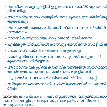
ജനകീയ ഹോട്ടലുകളിൽ ഉച്ച ഭക്ഷണ നിരക്ക് 30 രൂപയായി
നിശ്ചയിച്ചു
ആരോഗ്യ സ്ഥാപനങ്ങളില്‍ ‘നോ ടുബാക്കോ’ ക്ലിനിക്കു
ആരംഭിക്കും
ഭിന്ന ശേഷിക്കാരുടെ ഡ്രൈവിംഗ് ലൈസൻസിന് പ്രത്
സൗകര്യം
മാനസിക ആരോഗ്യം ഉറപ്പാക്കാൻ ‘ടെലി മനസ്’
ഏകീകൃത തിരിച്ചറിയൽ കാർഡും മെഡിക്കൽ സർട്ടിഫിക്കറ്
കൊവിഡ് വാക്സിൻ വിതരണം ആരംഭിച്ചു
പകര്‍ച്ച വ്യാധി നിയമ ഭേദഗതി : പുറത്തിറങ്ങുമ്പോള്‍
മുഖാവരണം നിര്‍ബ്ബന്ധം
ആരോഗ്യ വകുപ്പിലെ ക്രയ വിക്രയങ്ങളിൽ സമഗ്രമാ
അന്വേഷണം നടത്തും : മന്ത്രി കെ. മുരളീധരൻ
കൂടുതൽ സേവനങ്ങൾ ലഭ്യമാക്കി ‘MeHealth’ ആപ്പ്
സ്യൂഡോ വൈറസ് : നിപ പ്രതിരോധത്തിൽ കേരളത്തി
നേട്ടം
വായിക്കുക:
kerala-government-
,
ആരോഗ്യം
,
മനുഷ്യാവകാ
വൈദ്യശാസ്ത്രം
,
സാമൂഹികം
,
സാമൂഹ്യ പ്രവര്‍ത്തനം
,
സാമൂഹ്യക്ഷേമം