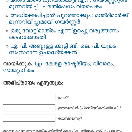
മുന്നറിയിപ്പ് : പ്രതിഷേധം വ്യാപകം
അധിക്ഷേപിച്ചാല്‍ പുറത്താക്കും : മന്ത്രിമാര്‍ക്ക്
മുന്നറിയിപ്പുമായി ഗവര്‍ണ്ണര്‍
ഒരു വോട്ട് മാത്രം എന്ന് ഉറപ്പു വരുത്തണം :
ഹൈക്കോടതി
എ. പി. അബ്ദുള്ള ക്കുട്ടി ബി. ജെ. പി. യുടെ
സംസ്ഥാന ഉപാദ്ധ്യക്ഷന്‍
വായിക്കുക:
bjp
,
കേരള രാഷ്ട്രീയം
,
വിവാദം
,
സാമൂഹികം
അഭിപ്രായം എഴുതുക:
പേര് *
ഈമെയില്‍ (പ്രസിദ്ധീകരിക്കില്ല) *
വെബ്സൈറ്റ്
താഴെ കാണുന്ന വാക്ക് പെട്ടിയില്‍ ടൈപ്പ്‌ ചെയ്യുക. സ്പാം ശല്യം