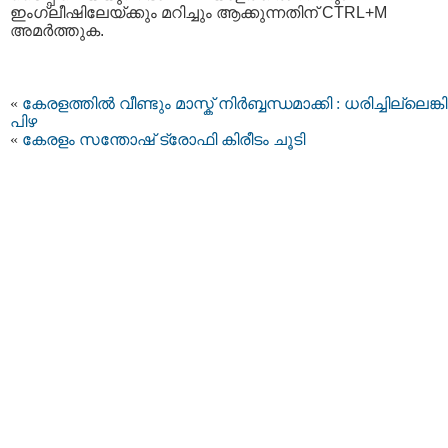
ഇംഗ്ലീഷിലേയ്ക്കും മറിച്ചും ആക്കുന്നതിന് CTRL+M
അമര്‍ത്തുക.
«
കേരളത്തിൽ വീണ്ടും മാസ്ക് നിർബ്ബന്ധമാക്കി : ധരിച്ചില്ലെങ്
പിഴ
«
കേരളം സന്തോഷ് ട്രോഫി കിരീടം ചൂടി