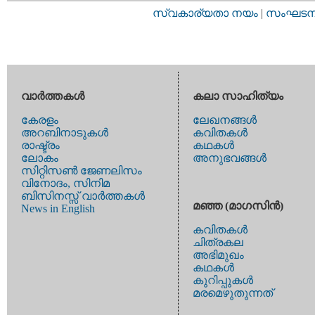
സ്വകാര്യതാ നയം
|
സംഘടനാ 
വാര്‍ത്തകള്‍
കലാ സാഹിത്യം
കേരളം
ലേഖനങ്ങള്‍
അറബിനാടുകള്‍
കവിതകള്‍
രാഷ്ട്രം
കഥകള്‍
ലോകം
അനുഭവങ്ങള്‍
സിറ്റിസണ്‍ ജേണലിസം
വിനോദം, സിനിമ
ബിസിനസ്സ് വാര്‍ത്തകള്‍
മഞ്ഞ (മാഗസിന്‍)
News in English
കവിതകള്‍
ചിത്രകല
അഭിമുഖം
കഥകള്‍
കുറിപ്പുകള്‍
മരമെഴുതുന്നത്