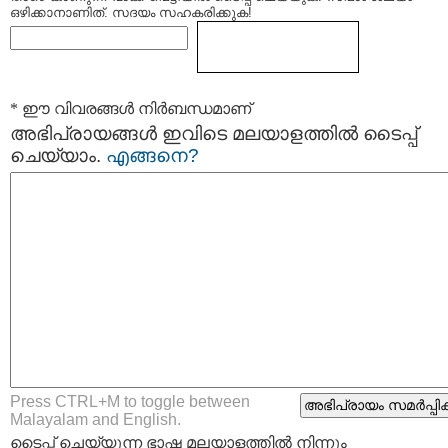
ഒഴിക്കാനാണിത്. സദയം സഹകരിക്കുക!
* ഈ വിവരങ്ങള്‍ നിര്‍ബന്ധമാണ്
അഭിപ്രായങ്ങള്‍ ഇവിടെ മലയാളത്തില്‍ ടൈപ്പ്
ചെയ്യാം.
എങ്ങനെ?
Press CTRL+M to toggle between
Malayalam and English.
ടൈപ്പ്‌ ചെയ്യുന്ന ഭാഷ മലയാളത്തില്‍ നിന്നും