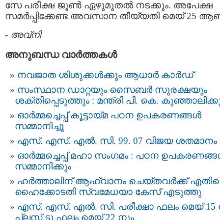
സേ പരീക്ഷ ജൂണ്‍ ഏഴുമുതല്‍ നടക്കും. അപേക്ഷ
സമര്‍പ്പിക്കേണ്ട അവസാന തീയ്യതി മെയ് 25 ആണ
-
അവ്നി
അനുബന്ധ വാര്‍ത്തകള്‍
നവജാത ശിശുക്കള്‍ക്കും ആധാര്‍ കാര്‍ഡ്
സംസ്ഥാന ഡാറ്റയും സൈബർ സുരക്ഷയും
ശക്തിപ്പെടുത്തും : മന്ത്രി പി. കെ. കുഞ്ഞാലിക്കുട
ഓർമ്മച്ചെപ്പ് കൂട്ടായ്മ പഠന ഉപകരണങ്ങൾ
സമ്മാനിച്ചു
എസ്. എസ്. എൽ. സി. 99. 07 വിജയ ശതമാനം
ഓർമ്മച്ചെപ്പ് മഹാ സംഗമം : പഠന ഉപകരണങ്
സമ്മാനിക്കും
ഹര്‍ത്താലിന് ആഹ്വാനം ചെയ്തവര്‍ക്ക് എതി
ഹൈക്കോടതി സ്വമേധയാ കേസ് എടുത്തു
എസ്. എസ്. എല്‍. സി. പരീക്ഷാ ഫലം മെയ് 15 
പ്ലസ് ടു ഫലം മെയ് 22 നും