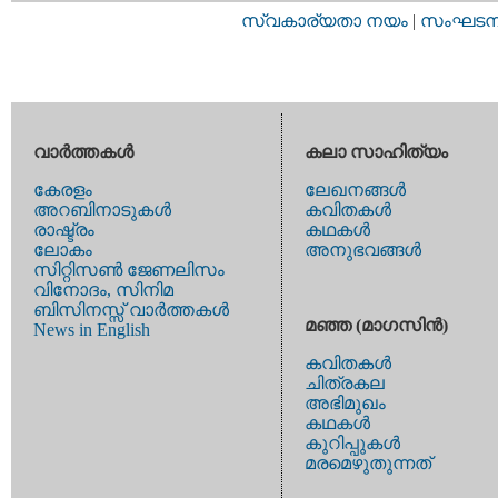
സ്വകാര്യതാ നയം
|
സംഘടനാ 
വാര്‍ത്തകള്‍
കലാ സാഹിത്യം
കേരളം
ലേഖനങ്ങള്‍
അറബിനാടുകള്‍
കവിതകള്‍
രാഷ്ട്രം
കഥകള്‍
ലോകം
അനുഭവങ്ങള്‍
സിറ്റിസണ്‍ ജേണലിസം
വിനോദം, സിനിമ
ബിസിനസ്സ് വാര്‍ത്തകള്‍
മഞ്ഞ (മാഗസിന്‍)
News in English
കവിതകള്‍
ചിത്രകല
അഭിമുഖം
കഥകള്‍
കുറിപ്പുകള്‍
മരമെഴുതുന്നത്