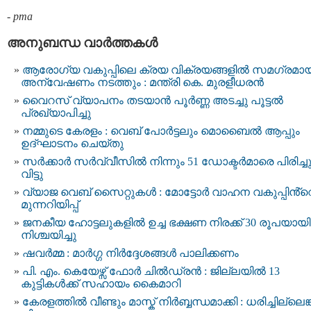
-
pma
അനുബന്ധ വാര്‍ത്തകള്‍
ആരോഗ്യ വകുപ്പിലെ ക്രയ വിക്രയങ്ങളിൽ സമഗ്രമാ
അന്വേഷണം നടത്തും : മന്ത്രി കെ. മുരളീധരൻ
വൈറസ് വ്യാപനം തടയാന്‍ പൂര്‍ണ്ണ അടച്ചു പൂട്ടല്‍
പ്രഖ്യാപിച്ചു
നമ്മുടെ കേരളം : വെബ് പോർട്ടലും മൊബൈൽ ആപ്പും
ഉദ്ഘാടനം ചെയ്തു
സർക്കാർ സർവ്വീസിൽ നിന്നും 51 ഡോക്ടർമാരെ പിരിച്ച
വിട്ടു
വ്യാജ വെബ് സൈറ്റുകൾ : മോട്ടോര്‍ വാഹന വകുപ്പിൻ്റ
മുന്നറിയിപ്പ്
ജനകീയ ഹോട്ടലുകളിൽ ഉച്ച ഭക്ഷണ നിരക്ക് 30 രൂപയായി
നിശ്ചയിച്ചു
ഷവര്‍മ്മ : മാര്‍ഗ്ഗ നിര്‍ദ്ദേശങ്ങള്‍ പാലിക്കണം
പി. എം. കെയേഴ്സ് ഫോര്‍ ചില്‍ഡ്രന്‍ : ജില്ലയില്‍ 13
കുട്ടികള്‍ക്ക് സഹായം കൈമാറി
കേരളത്തിൽ വീണ്ടും മാസ്ക് നിർബ്ബന്ധമാക്കി : ധരിച്ചില്ലെങ