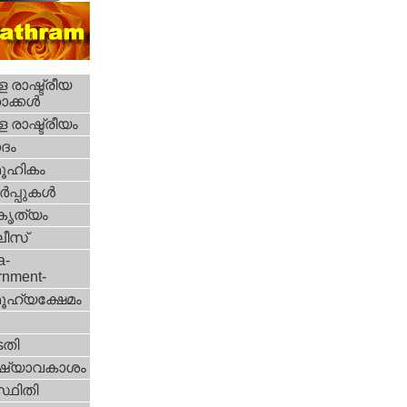
 രാഷ്ട്രീയ
ക്കള്‍
 രാഷ്ട്രീയം
ദം
ൂഹികം
‍പ്പുകള്‍
റകൃത്യം
ീസ്‌
a-
rnment-
ൂഹ്യക്ഷേമം
തി
ഷ്യാവകാശം
്ഥിതി