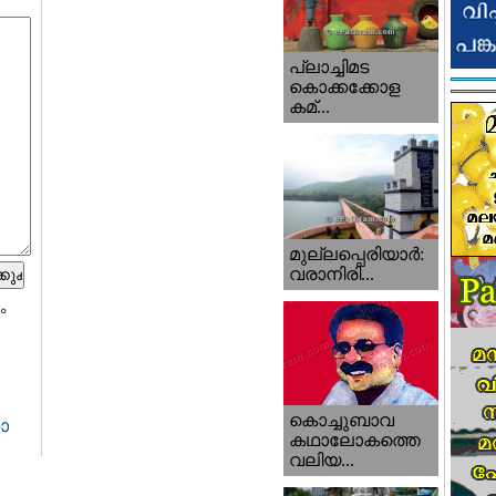
പ്ലാച്ചിമട
കൊക്കക്കോള
കമ്...
മുല്ലപ്പെരിയാര്‍:
വരാനിരി...
ം
കൊച്ചുബാവ
ാ
കഥാലോകത്തെ
വലിയ...