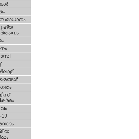
ികള്‍
്തം
മസമാധാനം
ൂഹ്യ
ര്‍ത്തനം
മം
നം
വാസി
‌
ിലാളി
യമങ്ങള്‍
ഗതം
ീസ്‌
ക്രമം
സവം
d-19
രവാദം
്രീയ
രമം