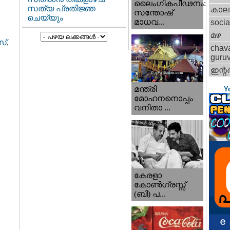
ലൈംഗികപീഢനം:
സത്യ പ്രതിജ്ഞ
കാല
സന്തോഷ്
ചെയ്യും
മാധവ...
socia
മഴ
്‌
,
chav
guru
ഇന്റര്
മന്ത്രി
Y
മോഹനനൊപ്പം
വനിതാ ...
കേരളാ
കോണ്‍ഗ്രസ്സ്
(ബി) പ...