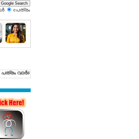
്‍
eപത്രം‍