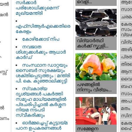
വെളി...
ആര
സർക്കാർ
റിയൽ
പരിശോധിക്കുമെന്ന്
സാമ്
മുഖ്യമന്ത്രി
ഷന്‍
ചരമ
കേര
എഫ്‌സിആർഎക്കെതിരെ
സാംസ
കേരളം
വ്യക
കോഴിക്കോട് നിപ
,
വിദ്യാർത്ഥി
വിദ്
കൾക്ക് സ്കൂളി...
നവജാത
അഴി
ശിശുക്കള്‍ക്കും ആധാര്‍
.
പ്ര
കാര്‍ഡ്
തിരഞ
സംസ്ഥാന ഡാറ്റയും
സൈബർ സുരക്ഷയും
ആനക
സ്സ്
ശക്തിപ്പെടുത്തും : മന്ത്രി
വൈദ
പി. കെ. കുഞ്ഞാലിക്കുട്ടി
പഴങ്ങളില്‍
ബഹു
സ്വകാര്യ
നിന്നും വീര്യം...
സാഹ
ദൃശ്യങ്ങള്‍ പകര്‍ത്തി
സമൂഹ മാധ്യമങ്ങളില്‍
അപ
പ്രചരിപ്പിച്ചാൽ കർശ്ശന
ിൽ
മതം
നിയമ നടപടി
സ്വീകരിക്കും
സിന
ംഘനം
ഓർമ്മച്ചെപ്പ് കൂട്ടായ്മ
കേര
പഠന ഉപകരണങ്ങൾ
ഹൈക
സമ്മേളന