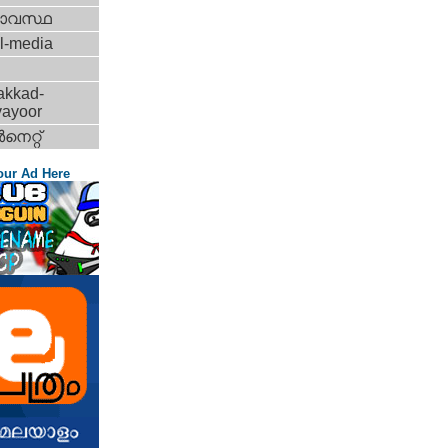
ാവസ്ഥ
l-media
akkad-
vayoor
‍നെറ്റ്‌
our Ad Here