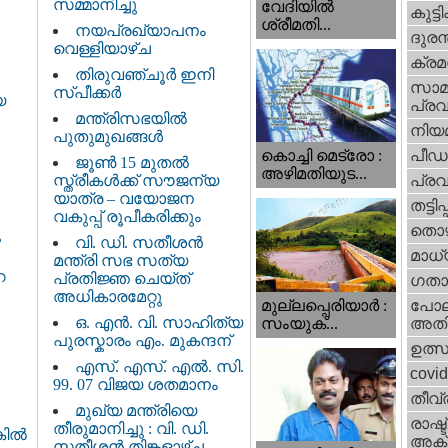
സമ്മാനിച്ചു
വേദിയില്‍
കുട്ട
ശ്രീമതി...
നയപ്രഖ്യാപനം
ദുരന
വെള്ളിയാഴ്ച
ക്ര
തിരുവഞ്ചൂർ ഇനി
സാമ
സ്പീക്കർ
യ
പ്രവ
മന്ത്രിസഭയിൽ
നിയ
പുതുമുഖങ്ങൾ
പീഡ
കൊച്ചി മെട്രോ :
ജൂൺ 15 മുതൽ
അഴിമതിയുട...
സ്ത്രീകൾക്ക് സൗജന്യ
പ്ര
യാത്ര – വയോജന
തട്ടിപ്പ്
വകുപ്പ് രൂപീകരിക്കും
തൊഴ
ു
വി. ഡി. സതീശന്‍
മാധ്
മന്ത്രി സഭ സത്യ
െ
പ്രതിജ്ഞ ചെയ്ത്
ഗതാ
അധികാരമേറ്റു
മുല്ലപ്പെരിയാര്‍ :
പോല
ഒ. എൻ. വി. സാഹിത്യ
സംയുക്...
അതി
പുരസ്കാരം എം. മുകന്ദന്
ഉത്
എസ്. എസ്. എൽ. സി.
covi
99. 07 വിജയ ശതമാനം
തീവ്
മുഖ്യ മന്ത്രിയെ
രാഷ്ട
തീരുമാനിച്ചു : വി. ഡി.
്കിൽ
അക്
സതീശന്‍ തിങ്കളാഴ്ച