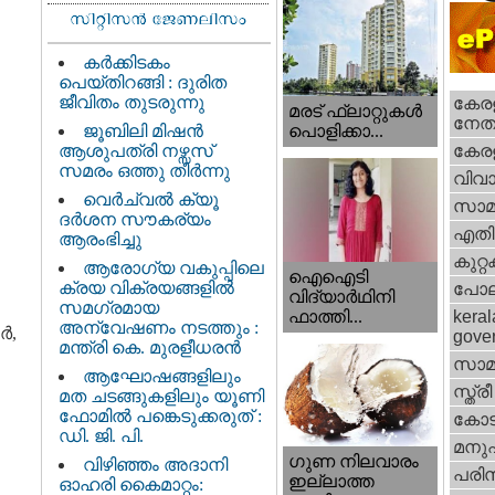
കർക്കിടകം
പെയ്തിറങ്ങി : ദുരിത
ജീവിതം തുടരുന്നു
കേരള
മരട് ഫ്ലാറ്റുകൾ
നേതാ
ജൂബിലി മിഷൻ
പൊളിക്കാ...
ആശുപത്രി നഴ്സസ്
കേരള
സമരം ഒത്തു തീർന്നു
വിവാ
വെര്‍ച്വല്‍ ക്യൂ
സാമ
ദര്‍ശന സൗകര്യം
എതിര്
ആരംഭിച്ചു
കുറ്
ആരോഗ്യ വകുപ്പിലെ
ഐഐടി
ക്രയ വിക്രയങ്ങളിൽ
പോല
വിദ്യാര്‍ഥിനി
സമഗ്രമായ
ഫാത്തി...
keral
അന്വേഷണം നടത്തും :
ർ,
gove
മന്ത്രി കെ. മുരളീധരൻ
സാമ
ആഘോഷങ്ങളിലും
സ്ത്രീ
മത ചടങ്ങുകളിലും യൂണി
ഫോമിൽ പങ്കെടുക്കരുത് :
കോട
ഡി. ജി. പി.
മനു
ഗുണ നിലവാരം
വിഴിഞ്ഞം അദാനി
പരിസ
ഇല്ലാത്ത
ഓഹരി കൈമാറ്റം: