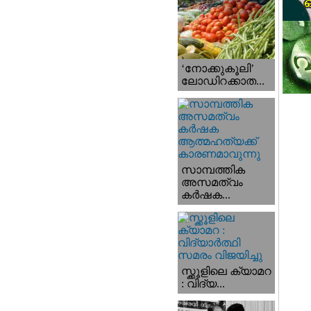
‘നോക്കുകൂലി’
ലോഡിറക്കാത...
സാമ്പത്തിക
അസമത്വം
കര്‍ഷക...
സ്ക്കൂളിലെ ക്യാമറ
: വിദ്യ...