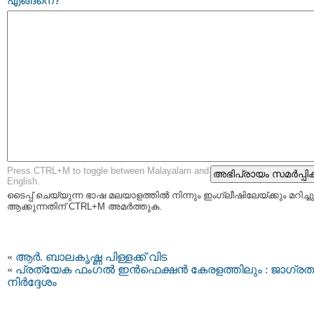
എങ്ങനെ?
Press CTRL+M to toggle between Malayalam and
English.
ടൈപ്പ്‌ ചെയ്യുന്ന ഭാഷ മലയാളത്തില്‍ നിന്നും ഇംഗ്ലീഷിലേയ്ക്കും മറിച്ചു
ആക്കുന്നതിന് CTRL+M അമര്‍ത്തുക.
«
ആർ. ബാലകൃഷ്ണ പിള്ളക്ക് വിട
«
പ്രത്യേക ഫംഗൽ ഇൻഫെക്ഷൻ കേരളത്തിലും : ജാഗ്രത
നിര്‍ദ്ദേശം