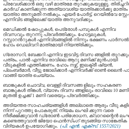
പ്രവേശിക്കാൻ ഒരു വഴി മാത്രമേ തുറക്കുകയുള്ളൂ. തിരിച്ച
കാർഡ് കാണിക്കുന്ന അത്യാവശ്യ യാത്രക്കാർക്കു മാത്രം
യാത്രാ അനുമതി നല്‍കും. എയര്‍ പോര്‍ട്ട്, റെയിൽവേ സ്റ്റേ
എന്നിവിട ങ്ങളിലേക്ക് യാത്ര അനുവദിക്കും.
മെഡിക്കല്‍ ഷോപ്പുകള്‍, പെട്രോൾ പമ്പുകള്‍ എന്നിവ
ദിവസവും തുറന്നു പ്രവര്‍ത്തിക്കും. ഹോട്ടലുകൾ,
റസ്റ്റാറൻറുകൾ എന്നിവിടങ്ങളിൽ നിന്നും ഭക്ഷണം പാർസൽ
ഹോം ഡെലിവറി മാത്രമായി നിയന്ത്രിക്കും.
ഗ്രോസറി, ബേക്കറി എന്നിവ ഇടവിട്ട ദിവസ ങ്ങളിൽ തുറക്കും
പത്രം, പാല്‍ എന്നിവ രാവിലെ ആറു മണിക്ക് മുന്‍പായി
വീടുകളില്‍ എത്തിക്കണം. ഹോം നഴ്സ്, ഇലക്ട്രീ ഷ്യന്‍,
പ്ലംബര്‍മാര്‍, വീട്ടു ജോലിക്കാര്‍ എന്നിവര്‍ക്ക് ഓണ്‍ ലൈന്‍ പാ
വാങ്ങി യാത്ര ചെയ്യാം.
ബാങ്കുകൾ ചൊവ്വ, വെള്ളി ദിവസങ്ങ ളിലും സഹകരണ
ബാങ്കുകൾ തിങ്കൾ, വ്യാഴം ദിവസ ങ്ങളിലും രാവിലെ 10 മണി
മുതല്‍ ഉച്ചക്ക് 1 മണി വരെയും പ്രവർത്തിക്കും.
അടിയന്തര സാഹചര്യങ്ങളിള്‍ അല്ലാതെ ആരും വീടു കള
നിന്ന് പുറത്തു പോകരുത്. നിയമം ലംഘി ക്കുന്ന വരെ
നീരീക്ഷിക്കുവാന്‍ ഡ്രോണ്‍ പരിശോധന, ക്വാറന്റൈന്‍ ല
കണ്ടെത്തുവാന്‍ ജിയോ ഫെന്‍സിംഗ് തുടങ്ങിയ സാങ്കേതിക
വിദ്യകൾ ഉപയോഗിക്കും.
(പി. എൻ. എക്‌സ്. 1557/2021)