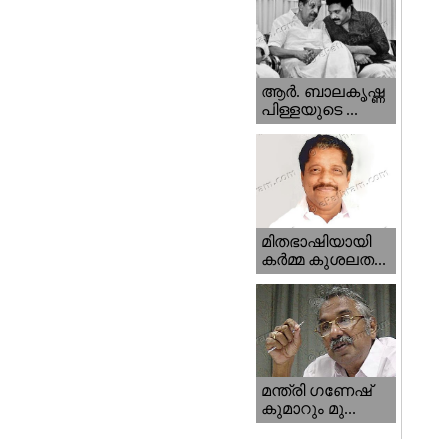
ആര്‍. ബാലകൃഷ്ണ
പിള്ളയുടെ ...
മിതഭാഷിയായി
കര്‍മ്മ കുശലത...
മന്ത്രി ഗണേഷ്‌
കുമാറും മു...