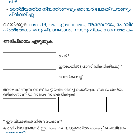
പിഴ
രാത്രിയാത്രാ നിയന്ത്രണവും ഞായർ ലോക്ക് ഡൗണും
പിൻവലിച്ചു
വായിക്കുക:
covid-19
,
kerala-government-
,
ആരോഗ്യം
,
പോലീസ
പ്രതിരോധം
,
മനുഷ്യാവകാശം
,
സാമൂഹികം
,
സാമ്പത്തികം
അഭിപ്രായം എഴുതുക:
പേര് *
ഈമെയില്‍ (പ്രസിദ്ധീകരിക്കില്ല) *
വെബ്സൈറ്റ്
താഴെ കാണുന്ന വാക്ക് പെട്ടിയില്‍ ടൈപ്പ്‌ ചെയ്യുക. സ്പാം ശല്യം
ഒഴിക്കാനാണിത്. സദയം സഹകരിക്കുക!
* ഈ വിവരങ്ങള്‍ നിര്‍ബന്ധമാണ്
അഭിപ്രായങ്ങള്‍ ഇവിടെ മലയാളത്തില്‍ ടൈപ്പ് ചെയ്യാം.