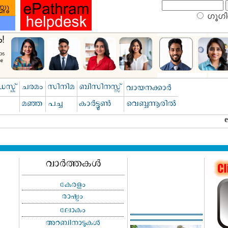
ഗൂഗിള