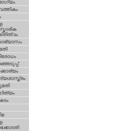
ോഗ്യം
പത്തികം
ം
ള
്കാരിക
്തിത്വം
യാഭ്യാസം
മതി
തിരോധം
്ഞെടുപ്പ്
്കാര്യം
്യശാസ്ത്രം
മതി
ിത്യം
കടം
ിമ
ള
്കോടതി