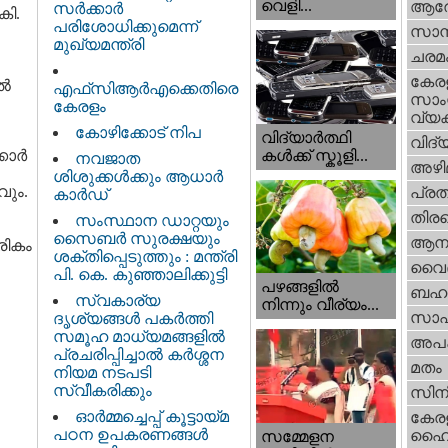
വെളി...
ആര
സർക്കാർ
കി.
പരിശോധിക്കുമെന്ന്
സാമ്
മുഖ്യമന്ത്രി
ചരമ
കേര
ിൽ
എഫ്‌സിആർഎക്കെതിരെ
സാംസ
കേരളം
വ്യക
കോഴിക്കോട് നിപ
വിദ്യാർത്ഥി
വിദ്
കാർ
കൾക്ക് സ്കൂളി...
നവജാത
അഴി
ശിശുക്കള്‍ക്കും ആധാര്‍
ും.
പ്ര
കാര്‍ഡ്
തിരഞ
സംസ്ഥാന ഡാറ്റയും
സൈബർ സുരക്ഷയും
ആനക
രികം
ശക്തിപ്പെടുത്തും : മന്ത്രി
വൈദ
പി. കെ. കുഞ്ഞാലിക്കുട്ടി
പഴങ്ങളില്‍
ബഹു
സ്വകാര്യ
നിന്നും വീര്യം...
സാഹ
ദൃശ്യങ്ങള്‍ പകര്‍ത്തി
സമൂഹ മാധ്യമങ്ങളില്‍
അപ
പ്രചരിപ്പിച്ചാൽ കർശ്ശന
മതം
നിയമ നടപടി
സ്വീകരിക്കും
സിന
ഓർമ്മച്ചെപ്പ് കൂട്ടായ്മ
കേര
പഠന ഉപകരണങ്ങൾ
ഹൈക
സമ്മേളന