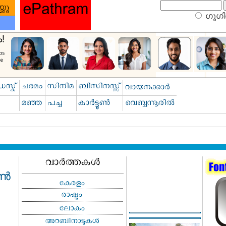
ഗൂഗിള
ൂൺ