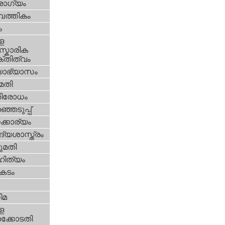
ോഗ്യം
പത്തികം
ം
ള
്കാരിക
്തിത്വം
യാഭ്യാസം
മതി
തിരോധം
്ഞെടുപ്പ്
്കാര്യം
്യശാസ്ത്രം
മതി
ിത്യം
കടം
ിമ
ള
്കോടതി