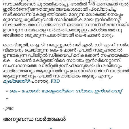
സൗകര്യങ്ങൾ പൂർത്തീകരിച്ചു. അതിൽ 748 കണക്ഷൻ നൽ
ഇന്‍റർനെറ്റ് ജനതയുടെ അവകാശമായി പ്രഖ്യാപിച്ച
സർക്കാറാണ് കേരള ത്തിലേത്. മാറുന്ന ലോകത്തിനൊപ്പം
മുന്നോട്ടു കുതിക്കുവാൻ സാർവത്രിക മായ ഇന്‍റര്‍നെറ്റ്
സൗകര്യം അനിവാര്യമാണ്. ജ്ഞാന സമ്പദ് വ്യവസ്ഥയ
ഊന്നുന്ന നവകേരള നിർമ്മിതിക്കായുള്ള പരിശ്രമ ത്തിനു
അടിത്തറ ഒരുക്കുന്ന പദ്ധതിയായി കെ-ഫോൺ മാറും.
വൈദ്യുതി, ഐ. ടി. വകുപ്പുകൾ വഴി എൽ. ഡി. എഫ്. സർക്
വിഭാവനം ചെയ്യുന്ന കെ- ഫോൺ പദ്ധതി സമൂഹത്തില്‍
ഉണ്ടാകുന്ന ഡിജിറ്റൽ ഡിവൈഡ് മറികടക്കാൻ സഹായകമാവ
കെ – ഫോൺ കേരളത്തിന്‍റെ സ്വന്തം ഇന്‍റർനെറ്റാണ്.
സംസ്ഥാനത്തെ ഡിജിറ്റൽ ഇൻഫ്രാസ്ട്രക്ചർ ശക്തവും
കാര്യക്ഷമവും ആക്കുന്നതിനും ഇ-ഗവേർണൻസ് സാർവത്
ആക്കുന്നതിനും പദ്ധതി സഹായകരം ആവും എന്നും
മുഖ്യമന്ത്രി
പറഞ്ഞു.
PRD
കെ – ഫോണ്‍ : കേരളത്തിന്‍റെ സ്വന്തം ഇന്‍റര്‍ നെറ്റ്
-
pma
അനുബന്ധ വാര്‍ത്തകള്‍