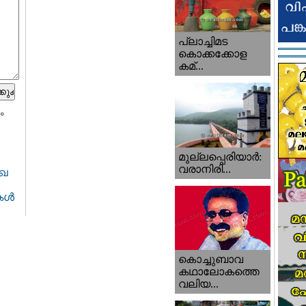
പ്ലാച്ചിമട
കൊക്കക്കോള
കമ്...
ം
മുല്ലപ്പെരിയാര്‍:
വരാനിരി...
േഖ
ള്‍
കൊച്ചുബാവ
കഥാലോകത്തെ
വലിയ...