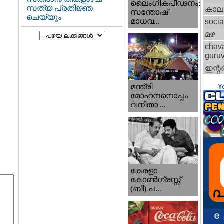
ലൈംഗികപീഢനം:
സത്യ പ്രതിജ്ഞ
കാല
സന്തോഷ്
ചെയ്യും
മാധവ...
socia
മഴ
chav
guru
ഇന്റര്
മന്ത്രി
Y
മോഹനനൊപ്പം
വനിതാ ...
കേരളാ
കോണ്‍ഗ്രസ്സ്
(ബി) പ...