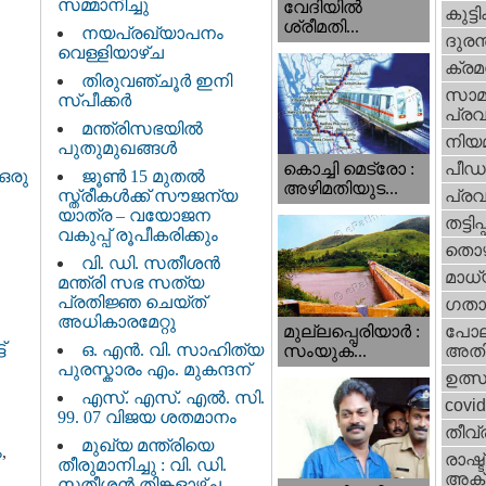
സമ്മാനിച്ചു
വേദിയില്‍
കുട്ട
ശ്രീമതി...
നയപ്രഖ്യാപനം
ദുരന
വെള്ളിയാഴ്ച
ക്ര
തിരുവഞ്ചൂർ ഇനി
സാമ
സ്പീക്കർ
പ്രവ
മന്ത്രിസഭയിൽ
നിയ
പുതുമുഖങ്ങൾ
പീഡ
കൊച്ചി മെട്രോ :
ജൂൺ 15 മുതൽ
ഒരു
അഴിമതിയുട...
സ്ത്രീകൾക്ക് സൗജന്യ
പ്ര
യാത്ര – വയോജന
തട്ടിപ്പ്
വകുപ്പ് രൂപീകരിക്കും
തൊഴ
വി. ഡി. സതീശന്‍
മാധ്
മന്ത്രി സഭ സത്യ
പ്രതിജ്ഞ ചെയ്ത്
ഗതാ
അധികാരമേറ്റു
മുല്ലപ്പെരിയാര്‍ :
പോല
്
ഒ. എൻ. വി. സാഹിത്യ
സംയുക്...
അതി
പുരസ്കാരം എം. മുകന്ദന്
ഉത്
എസ്. എസ്. എൽ. സി.
covi
99. 07 വിജയ ശതമാനം
തീവ്
മുഖ്യ മന്ത്രിയെ
ം
,
രാഷ്ട
തീരുമാനിച്ചു : വി. ഡി.
അക്
സതീശന്‍ തിങ്കളാഴ്ച