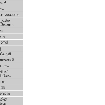
ികള്‍
്തം
മസമാധാനം
ൂഹ്യ
ര്‍ത്തനം
മം
നം
വാസി
‌
ിലാളി
യമങ്ങള്‍
ഗതം
ീസ്‌
ക്രമം
സവം
d-19
രവാദം
്രീയ
രമം