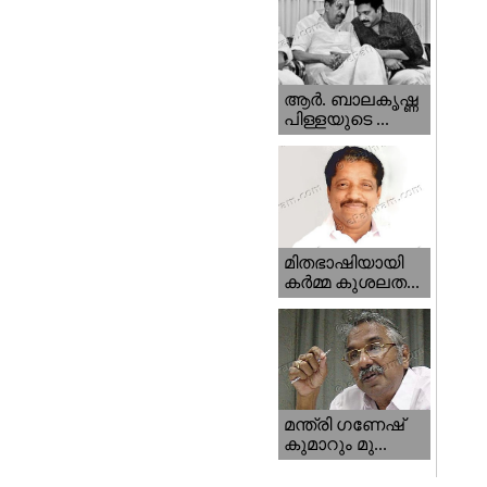
ആര്‍. ബാലകൃഷ്ണ
പിള്ളയുടെ ...
മിതഭാഷിയായി
കര്‍മ്മ കുശലത...
മന്ത്രി ഗണേഷ്‌
കുമാറും മു...