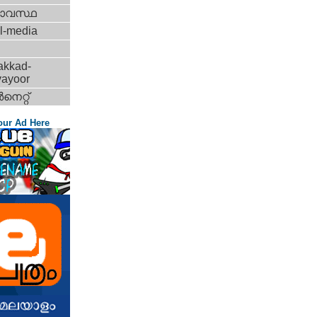
ാവസ്ഥ
l-media
akkad-
vayoor
‍നെറ്റ്‌
our Ad Here