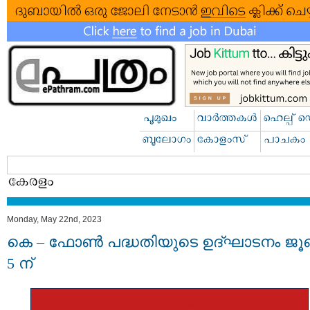
Monday, May 22nd, 2023
കെ – ഫോൺ പദ്ധതിയുടെ ഉദ്ഘാടനം ജ
5 ന്