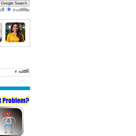
്‍
eപത്രം‍