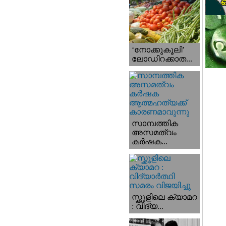
‘നോക്കുകൂലി’
ലോഡിറക്കാത...
സാമ്പത്തിക
അസമത്വം
കര്‍ഷക...
സ്ക്കൂളിലെ ക്യാമറ
: വിദ്യ...