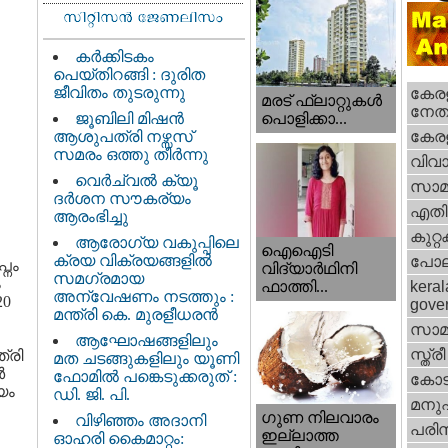
കർക്കിടകം
പെയ്തിറങ്ങി : ദുരിത
ജീവിതം തുടരുന്നു
കേരള
മരട് ഫ്ലാറ്റുകൾ
നേതാ
ജൂബിലി മിഷൻ
പൊളിക്കാ...
ആശുപത്രി നഴ്സസ്
കേരള
സമരം ഒത്തു തീർന്നു
വിവാ
വെര്‍ച്വല്‍ ക്യൂ
സാമ
ദര്‍ശന സൗകര്യം
എതിര്
ആരംഭിച്ചു
കുറ്
ആരോഗ്യ വകുപ്പിലെ
ഐഐടി
ക്രയ വിക്രയങ്ങളിൽ
പോല
്നം
വിദ്യാര്‍ഥിനി
സമഗ്രമായ
ം
ഫാത്തി...
keral
അന്വേഷണം നടത്തും :
20
gove
മന്ത്രി കെ. മുരളീധരൻ
സാമ
ആഘോഷങ്ങളിലും
സ്ത്രീ
്രി
മത ചടങ്ങുകളിലും യൂണി
ർ
ഫോമിൽ പങ്കെടുക്കരുത് :
കോട
യം
ഡി. ജി. പി.
മനു
ഗുണ നിലവാരം
വിഴിഞ്ഞം അദാനി
പരിസ
ഇല്ലാത്ത
ഓഹരി കൈമാറ്റം: