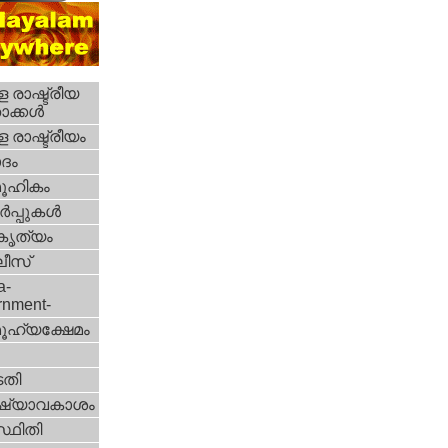
 രാഷ്ട്രീയ
ക്കള്‍
 രാഷ്ട്രീയം
ദം
ൂഹികം
‍പ്പുകള്‍
റകൃത്യം
ീസ്‌
a-
rnment-
ൂഹ്യക്ഷേമം
തി
ഷ്യാവകാശം
്ഥിതി