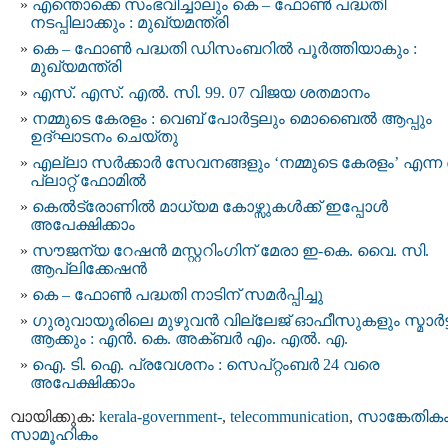
എന്തൊക്കെ സംഭവിച്ചാലും കെ – ഫോണ്‍ പദ്ധതി
നടപ്പിലാക്കും : മുഖ്യമന്ത്രി
കെ – ഫോണ്‍ പദ്ധതി ഡിസംബറില്‍ പൂര്‍ത്തിയാകും :
മുഖ്യമന്ത്രി
എസ്. എസ്. എൽ. സി. 99. 07 വിജയ ശതമാനം
നമ്മുടെ കേരളം : വെബ് പോർട്ടലും മൊബൈൽ ആപ്പും
ഉദ്ഘാടനം ചെയ്തു
എല്ലാ സർക്കാർ സേവനങ്ങളും ‘നമ്മുടെ കേരളം’ എന്ന 
പ്ലാറ്റ് ഫോമിൽ
കെല്‍ട്രോണില്‍ മാധ്യമ കോഴ്സുകള്‍ക്ക് ഇപ്പോൾ
അപേക്ഷിക്കാം
സൗജന്യ റേഷൻ മസ്റ്ററിംഗിന് മേരാ ഇ-കെ. വൈ. സി.
ആപ്ലിക്കേഷൻ
കെ – ഫോണ്‍ പദ്ധതി നാടിന് സമര്‍പ്പിച്ചു
ഗുരുവായൂരിലെ മുഴുവൻ വില്ലേജ് ഓഫീസുകളും സ്മാര്‍ട്ട
ആക്കും : എൻ. കെ. അക്ബർ എം. എൽ. എ.
ഐ. ടി. ഐ. പ്രവേശനം : സെപ്റ്റംബര്‍ 24 വരെ
അപേക്ഷിക്കാം
വായിക്കുക:
kerala-government-
,
telecommunication
,
സാങ്കേതിക
സാമൂഹികം