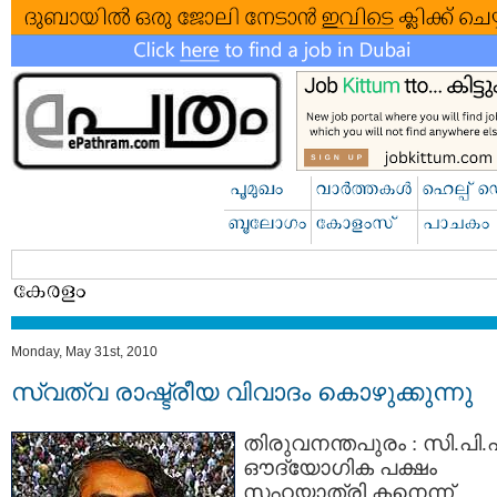
Monday, May 31st, 2010
സ്വത്വ രാഷ്ട്രീയ വിവാദം കൊഴുക്കുന്നു
തിരുവനന്തപുരം : സി.പി.
ഔദ്യോഗിക പക്ഷം
സഹയാത്രി കനെന്ന്