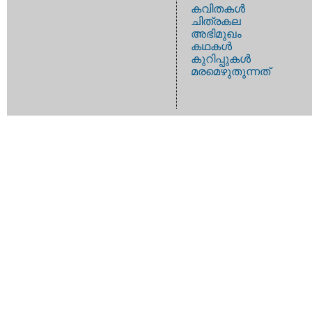
കവിതകള്‍
ചിത്രകല
അഭിമുഖം
കഥകള്‍
കുറിപ്പുകള്‍
മരമെഴുതുന്നത്