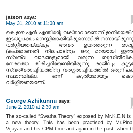
jaison
says:
May 31, 2010 at 11:38 am
കെ.ഈ.എൻ എന്തിന്റെ വക്താവാണെന്ന് ഇനിയെങ്കി
ഇടതുപക്ഷം മനസ്സിലാക്കിയിരുന്നെങ്കിൽ നന്നായിരുന്നു
വർഗ്ഗീയതയ്ക്ക്കും അവർ ഉയർത്തുന്ന രാഷ്ട
(കപടമാണത്) നിലപാടിനും ഒരു മറയായി ഇത്ത
സ്വത്വ വാദങ്ങളുമായി വരുന്ന ബുദ്ധിജീവിക
നേരത്തെ തിരിച്ചറിയേണ്ടിയിരുന്നു രാജീവും കൂട്ടര
സ്വത്വരാഷ്ടീയത്തിനു വർഗ്ഗരാഷ്ടീയത്തിൽ ഒരുനിലക്
സ്ഥാനമില്ല. ഒന്ന് കൃത്യമായും കൊട
വർഗ്ഗീയതയാണ്.
George Azhikunnu
says:
June 2, 2010 at 2:30 am
The so-called “Swatha Theory” exposed by Mr.K.E.N is 
a new theory. This has been practised by Mr.Pina
Vijayan and his CPM time and again in the past ,when t