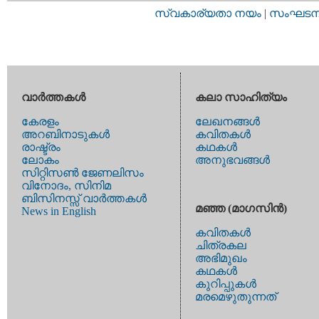
സ്വകാര്യതാ നയം
|
സംഘടനാ 
വാര്‍ത്തകള്‍
കലാ സാഹിത്യം
കേരളം
ലേഖനങ്ങള്‍
അറബിനാടുകള്‍
കവിതകള്‍
രാഷ്ട്രം
കഥകള്‍
ലോകം
അനുഭവങ്ങള്‍
സിറ്റിസണ്‍ ജേണലിസം
വിനോദം, സിനിമ
ബിസിനസ്സ് വാര്‍ത്തകള്‍
മഞ്ഞ (മാഗസിന്‍)
News in English
കവിതകള്‍
ചിത്രകല
അഭിമുഖം
കഥകള്‍
കുറിപ്പുകള്‍
മരമെഴുതുന്നത്