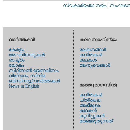
സ്വകാര്യതാ നയം
|
സംഘടനാ 
വാര്‍ത്തകള്‍
കലാ സാഹിത്യം
കേരളം
ലേഖനങ്ങള്‍
അറബിനാടുകള്‍
കവിതകള്‍
രാഷ്ട്രം
കഥകള്‍
ലോകം
അനുഭവങ്ങള്‍
സിറ്റിസണ്‍ ജേണലിസം
വിനോദം, സിനിമ
ബിസിനസ്സ് വാര്‍ത്തകള്‍
മഞ്ഞ (മാഗസിന്‍)
News in English
കവിതകള്‍
ചിത്രകല
അഭിമുഖം
കഥകള്‍
കുറിപ്പുകള്‍
മരമെഴുതുന്നത്