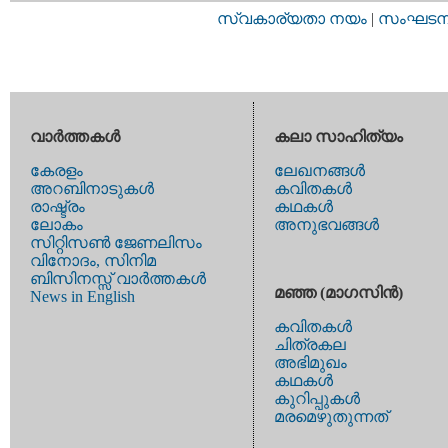
സ്വകാര്യതാ നയം
|
സംഘടനാ 
വാര്‍ത്തകള്‍
കലാ സാഹിത്യം
കേരളം
ലേഖനങ്ങള്‍
അറബിനാടുകള്‍
കവിതകള്‍
രാഷ്ട്രം
കഥകള്‍
ലോകം
അനുഭവങ്ങള്‍
സിറ്റിസണ്‍ ജേണലിസം
വിനോദം, സിനിമ
ബിസിനസ്സ് വാര്‍ത്തകള്‍
മഞ്ഞ (മാഗസിന്‍)
News in English
കവിതകള്‍
ചിത്രകല
അഭിമുഖം
കഥകള്‍
കുറിപ്പുകള്‍
മരമെഴുതുന്നത്