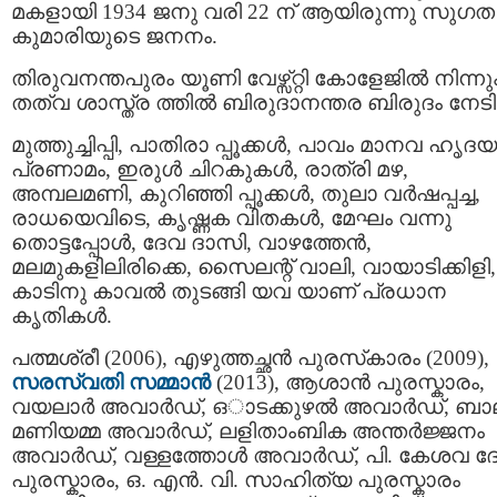
മകളായി 1934 ജനു വരി 22 ന് ആയിരുന്നു സുഗത
കുമാരിയുടെ ജനനം.
തിരുവനന്തപുരം യൂണി വേഴ്സ്റ്റി കോളേജില്‍ നിന്നു
തത്വ ശാസ്ത്ര ത്തിൽ ബിരുദാനന്തര ബിരുദം നേടി
മുത്തുച്ചിപ്പി, പാതിരാ പ്പൂക്കൾ, പാവം മാനവ ഹൃദയ
പ്രണാമം, ഇരുൾ ചിറകുകൾ, രാത്രി മഴ,
അമ്പലമണി, കുറിഞ്ഞി പ്പൂക്കൾ, തുലാ വർഷപ്പച്ച,
രാധയെവിടെ, കൃഷ്ണക വിതകൾ, മേഘം വന്നു
തൊട്ടപ്പോൾ, ദേവ ദാസി, വാഴത്തേൻ,
മലമുകളിലിരിക്കെ, സൈലന്റ് വാലി, വായാടിക്കിളി,
കാടിനു കാവൽ തുടങ്ങി യവ യാണ് പ്രധാന
കൃതികൾ.
പത്മശ്രീ (2006), എഴുത്തച്ഛന്‍ പുരസ്‌കാരം (2009),
സരസ്വതി സമ്മാന്‍
(2013), ആശാൻ പുരസ്കാരം,
വയലാർ അവാർഡ്, ഒാടക്കുഴൽ അവാർഡ്, ബാ
മണിയമ്മ അവാർഡ്, ലളിതാംബിക അന്തർജ്ജനം
അവാർഡ്, വള്ളത്തോൾ അവാർഡ്, പി. കേശവ ദേ
പുരസ്കാരം, ഒ. എൻ. വി. സാഹിത്യ പുരസ്കാരം