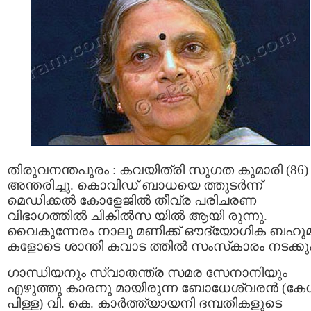
തിരുവനന്തപുരം : കവയിത്രി സുഗത കുമാരി (86)
അന്തരിച്ചു. കൊവിഡ് ബാധയെ ത്തുടര്‍ന്ന്
മെഡിക്കല്‍ കോളേജില്‍ തീവ്ര പരിചരണ
വിഭാഗത്തില്‍ ചികില്‍സ യില്‍ ആയി രുന്നു.
വൈകുന്നേരം നാലു മണിക്ക് ഔദ്യോഗിക ബഹു
കളോടെ ശാന്തി കവാട ത്തിൽ സംസ്‌കാരം നടക്കും
ഗാന്ധിയനും സ്വാതന്ത്ര സമര സേനാനിയും
എഴുത്തു കാരനു മായിരുന്ന ബോധേശ്വരന്‍ (ക
പിള്ള) വി. കെ. കാർത്ത്യായനി ദമ്പതികളുടെ