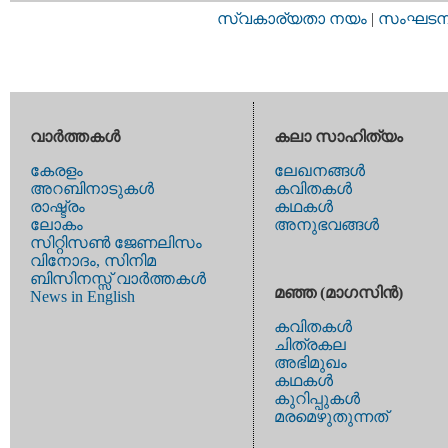
സ്വകാര്യതാ നയം
|
സംഘടനാ 
വാര്‍ത്തകള്‍
കലാ സാഹിത്യം
കേരളം
ലേഖനങ്ങള്‍
അറബിനാടുകള്‍
കവിതകള്‍
രാഷ്ട്രം
കഥകള്‍
ലോകം
അനുഭവങ്ങള്‍
സിറ്റിസണ്‍ ജേണലിസം
വിനോദം, സിനിമ
ബിസിനസ്സ് വാര്‍ത്തകള്‍
മഞ്ഞ (മാഗസിന്‍)
News in English
കവിതകള്‍
ചിത്രകല
അഭിമുഖം
കഥകള്‍
കുറിപ്പുകള്‍
മരമെഴുതുന്നത്