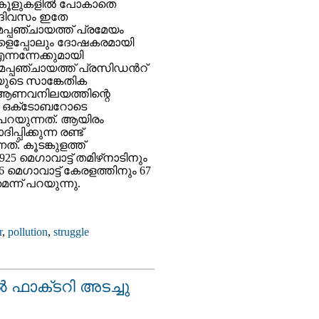
സ്‌കൂളുകളില്‍ പോകാതെ
ഞ ദിവസം ഇതേ
മപ്പഞ്ചായത്ത് പ്രമേയം
റകളെപ്പോലും ദോഷകരമായി
്നന്നേക്കുമായി
ാമപ്പഞ്ചായത്ത് പ്രസിഡന്‍റ്
യുടെ സാങ്കേതിക
 ആണവനിലയത്തിന്റെ
ന്ന ഒക്‌ടോബറോടെ
പറയുന്നത്. ആയിരം
്പിക്കുന്ന രണ്ട്
ത്. കൂടങ്കുളത്ത്
925 മെഗാവാട്ട് തമിഴ്‌നാടിനും
66 മെഗാവാട്ട് കേരളത്തിനും 67
െന്ന് പറയുന്നു.
r
,
pollution
,
struggle
ഫാക്‌ടറി അടച്ചു