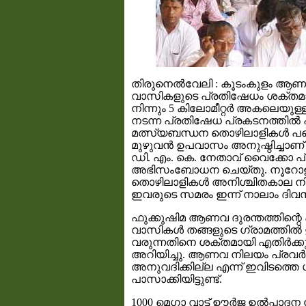
തിരുനെല്‍വേലി : കൂടംകുളം ആണവ 
വാസികളുടെ പ്രതിഷേധം ശക്തമായ
നിന്നും 5 കിലോമീറ്റര്‍ അകലെയുള്ള
നടന്ന പ്രതിഷേധ പ്രകടനത്തില്‍ 
മത്സ്യബന്ധന തൊഴിലാളികള്‍ പങ്
മുഴുവന്‍ ഉപവാസം അനുഷ്ഠിച്ചാണ് 
ഡി. എം. കെ. നേതാവ് വൈക്കോ പ
അഭിസംബോധന ചെയ്തു. നൂറോളം
തൊഴിലാളികള്‍ അനിശ്ചിതകാല ന
ഇവരുടെ സമരം ഇന്ന് നാലാം ദിവ
ഫുക്കുഷിമ ആണവ ദുരന്തത്തിന്റെ 
വാസികള്‍ തങ്ങളുടെ ഗ്രാമത്തി
വരുന്നതിനെ ശക്തമായി എതിര്‍ക്ക
അറിയിച്ചു. ആണവ നിലയം പ്രവര്‍ത
അനുവദിക്കില്ല എന്ന് ഇവിടത്തെ
പാസാക്കിയിട്ടുണ്ട്.
1000 മെഗാ വാട്ട് ഊര്‍ജ ഉല്‍പ്പാദ