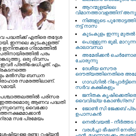
ആറന്മുളയിലെ
വിമാനത്താവളത്തിന്‌ അനുമത
നിങ്ങളുടെ പൂന്തോട്ടത്ത
നട്ട് നാസ
കൂടംകുളം ഇന്നു മുതൽ
പദ്ധതിക്ക്‌ എതിരെ തദ്ദേശ
പൊള്ളുന്ന ഭൂമി, മാറുന്ന
ി. ഇന്നലെ കൂടംകുളത്ത്
കാലാവസ്ഥ
 ഇനിന്തക്കര ഗ്രാമത്തില്‍
പതിനായിരത്തില്‍ പരം
അമേരിക്കൻ ചെർണോ
കെടുത്തു. ഒരു ദിവസം
ചോരുന്നു
ഇവര്‍ പ്രതിഷേധിച്ചത്. എം.
ദേശീയ സൌര
്രകടനത്തെ
ദൌത്യത്തിനെതിരെ അമേര
 മല്‍സ്യ ബന്ധന
ിരാഹാര സമരത്തിലാണ്.
ഗാഡ്ഗില്‍ റിപ്പോര്‍ട്ടി
സമായി.
സര്‍വ കക്ഷികളും
ജനിതക കൃഷിക്കെതിര
പശ്ചാത്തലത്തില്‍ പരിസര
വൈവിദ്ധ്യ കോൺഗ്രസ്
ല്‍ ഇത്തരമൊരു ആണവ പദ്ധതി
ുന്നുവെന്നു വൈക്കോ
ജോണ്‍ സി ജേക്കബ് പ്
്തനക്ഷമമാക്കാന്‍
ഉപാസകന്‍
 ഗ്രാമ സഭ പ്രമേയം
നെല്‍വയൽ ‍- നീര്‍ത്ത
വരള്‍ച്ചാ ഭീഷണി നേരിടാ
ന ശേഷിയുള്ള രണ്ടു റഷ്യന്‍
എൻ. മുന്നൊരുക്കം തുടങ്ങി