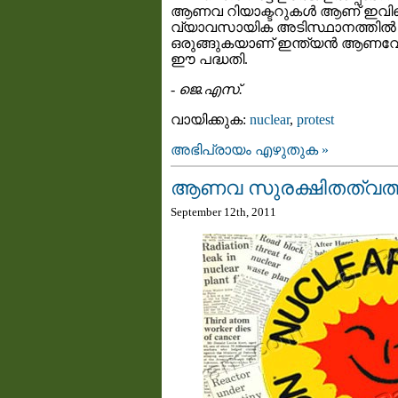
ആണവ റിയാക്ടറുകള്‍ ആണ് ഇവിടെ
വ്യാവസായിക അടിസ്ഥാനത്തില്‍ ഉല
ഒരുങ്ങുകയാണ് ഇന്ത്യന്‍ ആണവോര
ഈ പദ്ധതി.
-
ജെ.എസ്.
വായിക്കുക:
nuclear
,
protest
അഭിപ്രായം എഴുതുക »
ആണവ സുരക്ഷിതത്വത്തി
September 12th, 2011