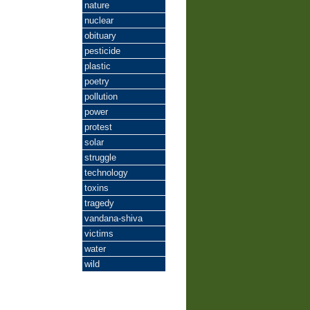
nature
nuclear
obituary
pesticide
plastic
poetry
pollution
power
protest
solar
struggle
technology
toxins
tragedy
vandana-shiva
victims
water
wild