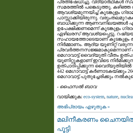
പ്രതിഷേധിച്ചു. വിദ്യാര്‍ഥികള്‍ 
സമരത്തില്‍ പങ്കെടുത്തു. കഴിഞ്
ആവശ്യമുന്നയിച്ച് കൂടങ്കുളം ഗ്രാ
പാസ്സാക്കിയിരുന്നു. വരുംതലമു
ബാധിക്കുന്ന ആണവനിലയങ്ങള്‍ എന
ഉപേക്ഷിക്കണമെന്ന് കൂടങ്കുളം ഗ്ര
ഏഴിലരസ് ആവശ്യപ്പെട്ടു. റഷ്യ
സഹായത്തോടെയാണ് കൂടങ്കുളം
നിര്‍മ്മാണം. ആദ്യ യൂണിറ്റ് വരു
പ്രവര്‍ത്തനസജ്ജമാകുമെന്നാണ് 
മെഗാവാട്ട് വൈദ്യുതി വീതം ഉത്പാദിപ
യൂണിറ്റുകളാണ് ഇവിടെ നിര്‍മിക്കുന്ന
ഉത്പാദിപ്പിക്കുന്ന വൈദ്യുതിയില്‍ 
442 മെഗാവാട്ട് കര്‍ണാടകയ്ക്കും 2
മെഗാവാട്ട് പുതുച്ചേരിക്കും നല്‍കുമ
-
ഫൈസല്‍ ബാവ
വായിക്കുക:
eco-system
,
nature
,
nuclea
അഭിപ്രായം എഴുതുക »
മലിനീകരണം ചൈനയില്‍ 
പൂട്ടി