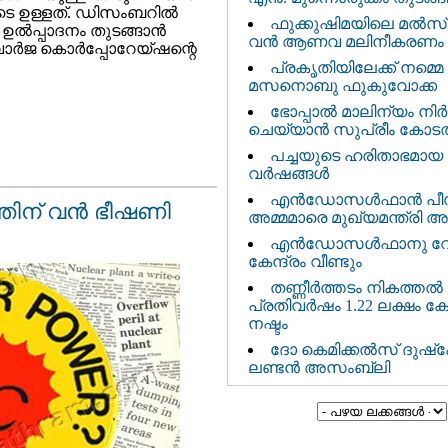
 ഉള്ളത്. ഡിസംബറില്‍
ഫുക്കുഷിമയിലെ മൽസ
്‍പ്പാദനം തുടങ്ങാന്‍
വൻ ആണവ മലിനീകരണം
്‍ജ കൊര്‍പ്പോറേയ്ഷന്റെ
പ്രകൃതിയിലേക്ക് നമ്മെ ത
മസനൊബു ഫുകുവോക്ക
ഭോപ്പാൽ മാലിന്യം നിർ
ചെയ്യാൻ സുപ്രീം കോടത
പച്ചയുടെ ഹരിതാഭമായ 
വര്‍ഷങ്ങള്‍
എന്‍ഡോസള്‍ഫാന്‍ പ
ന് വന്‍ ഭീഷണി
അമ്മമാരെ മുഖ്യമന്ത്രി 
എന്‍ഡോസള്‍ഫാനു വേ
കേന്ദ്രം വീണ്ടും
തണ്ണീര്‍ത്തടം നികത്തൽ :
പ്രതിവര്‍ഷം 1.22 ലക്ഷം ക
നഷ്ടം
ദോ കെമിക്കൽസ് ദുഷ്പേര
ലണ്ടൻ അസംബ്ലി