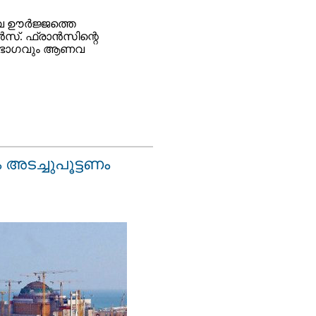
 ഊര്‍ജ്ജത്തെ
സ്‌. ഫ്രാന്‍സിന്റെ
ൂരിഭാഗവും ആണവ
അടച്ചുപൂട്ടണം