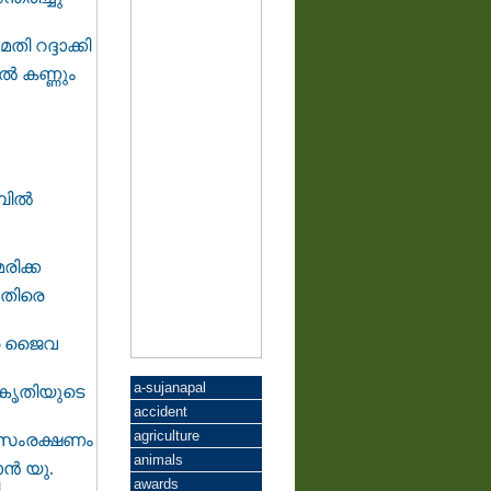
ി റദ്ദാക്കി
ിൽ കണ്ണും
ബിൽ
ിക്ക
നെതിരെ
െ ജൈവ
a-sujanapal
രകൃതിയുടെ
accident
agriculture
ട സംരക്ഷണം
animals
ന്‍ യു.
awards