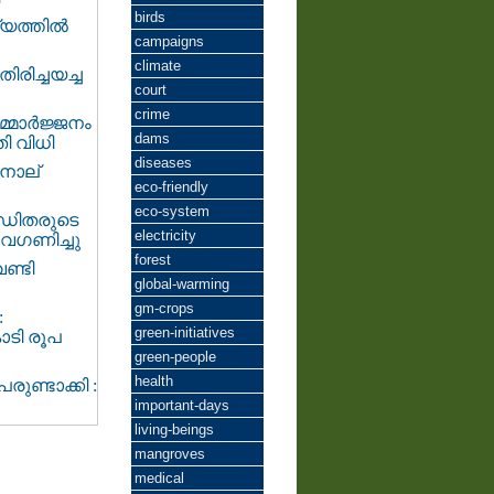
birds
്യത്തിൽ
campaigns
climate
ിരിച്ചയച്ച
court
crime
മ്മാർജ്ജനം
dams
ി വിധി
diseases
നാല്
eco-friendly
eco-system
ീഡിതരുടെ
electricity
അവഗണിച്ചു
forest
ണ്ടി
global-warming
gm-crops
‍
green-initiatives
ോടി രൂപ
green-people
health
ുണ്ടാക്കി :
important-days
living-beings
mangroves
medical