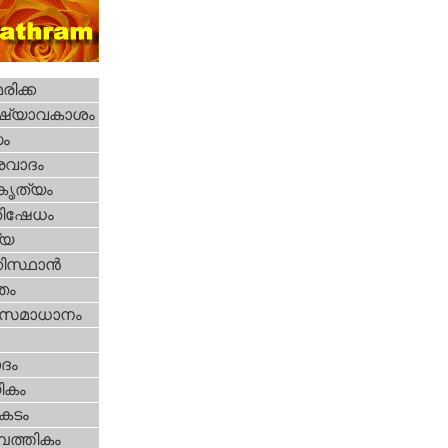
ിക്ക
ഷ്യാവകാശം
ധം
രവാദം
റകൃത്യം
തിഷേധം
്യ
കിസ്ഥാന്‍
്തം
മസമാധാനം
ദം
ികം
കടം
പത്തികം