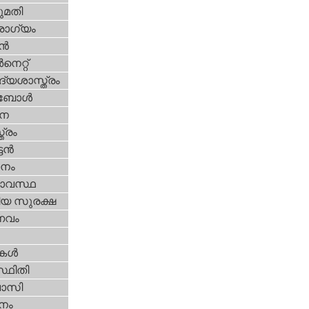
മതി
ോഗ്യം
്‍
‍നെറ്റ്‌
്യശാസ്ത്രം
ബോള്‍
ന
ത്രം
ടന്‍
നം
ാവസ്ഥ
ീയ സുരക്ഷ
വം
ികള്‍
്ഥിതി
വാസി
നം