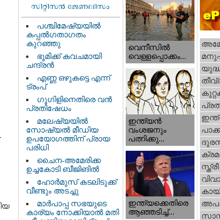
പശ്ചിമേഷ്യയിൽ
കപ്പൽഗതാഗതം
കുറഞ്ഞു
അമേര
വെനീസില്‍
ഭൂമിക്ക് കവചമായി
മനു
വെള്ളപ്പൊക്കം...
ചന്ദ്രന്‍
യുദ്
എണ്ണ ഒഴുകട്ടെ എന്ന്
തീവ്
ട്രംപ്
കുറ്
ഗൂഗിളിനെതിരെ വൻ
പ്ര
പ്രതിഷേധം
ഇന്ത
ഇന്ത്യൻ
മലേഷ്യയിൽ
വംശജനും
സോഷ്യൽ മീഡിയ
പാക്
.
പത്നിക്കു...
ഉപയോഗത്തിന് പ്രായ
ദുരന
പരിധി
ക്ര
ചൈന-അമേരിക്ക
സ്ത്രീ
ഉച്ചകോടി ബീജിങിൽ
വിവാ
ഹോര്‍മുസ് കടലിടുക്ക്
വീണ്ടും അടച്ചു
കായ
ഇന്ത്യക്കെതിരെ
മാർപാപ്പ സഭയുടെ
അപ
തിയ
ആഞ്ഞടിച്ച്...
കാര്യം നോക്കിയാൽ മതി
സാമ്