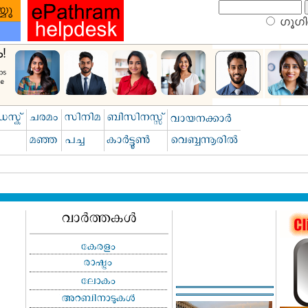
ഗൂഗിള