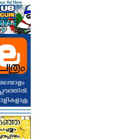
our Ad Here