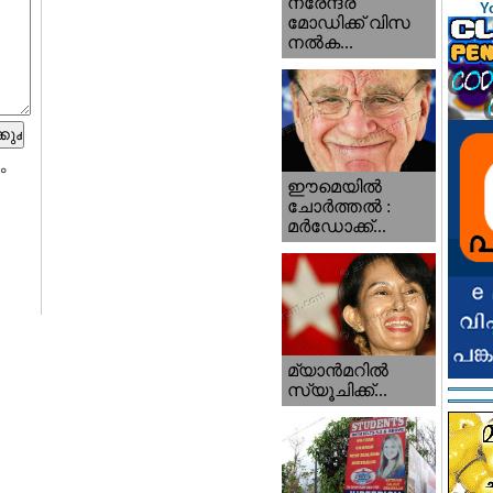
നരേന്ദ്ര
Y
മോഡിക്ക് വിസ
നൽക...
ം
ഈമെയിൽ
ചോർത്തൽ :
മർഡോക്ക്...
മ്യാന്‍‌മറില്‍
സ്യൂചിക്ക്...