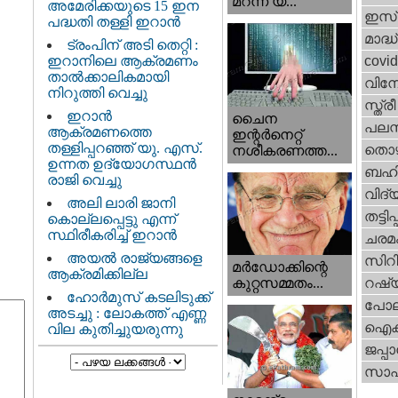
മറന്ന യ...
അമേരിക്കയുടെ 15 ഇന
ഇസ്
പദ്ധതി തള്ളി ഇറാൻ
മാദ്ധ
ട്രംപിന് അടി തെറ്റി :
ഇറാനിലെ ആക്രമണം
covi
താൽക്കാലികമായി
വിന
നിറുത്തി വെച്ചു
സ്ത്
ഇറാന്‍
ചൈന
പലസ്ത
ആക്രമണത്തെ
ഇന്റർനെറ്റ്
തള്ളിപ്പറഞ്ഞ് യു. എസ്.
തൊഴ
നശീകരണത്ത...
ഉന്നത ഉദ്യോഗസ്ഥൻ
ബഹി
രാജി വെച്ചു
വിദ്
അലി ലാരി ജാനി
തട്ടിപ്പ
കൊല്ലപ്പെട്ടു എന്ന്
സ്ഥിരീകരിച്ച് ഇറാൻ
ചരമ
അയൽ രാജ്യങ്ങളെ
സിറ
മർഡോക്കിന്റെ
ആക്രമിക്കില്ല
റഷ്
കുറ്റസമ്മതം...
ഹോർമുസ് കടലിടുക്ക്
പോല
അടച്ചു : ലോകത്ത് എണ്ണ
ഐക്
വില കുതിച്ചുയരുന്നു
ജപ്പാ
സാഹ