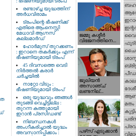
: ഭീഷണിയുമായി ട്രംപ്
ബഹു
രണ്ടാഴ്ച്ച യുദ്ധത്തിന്
ആര
അർധവിരാമം
ഇറാന
ട്രംപിന്റെ ഭീഷണിക്ക്
എതിരെ ആംനെസ്റ്റി
ഇന്റര്
മേധാവി ആഗ്നസ്
ജമ്മു കശ്മീ‍ർ
വൈദ
കല്ലമാർഡ്
വിഭജനത്തിനെ...
ഫുട്
ഹോർമുസ് തുറക്കണം
ചൈ
: ഇറാനെ തകർക്കും എന്ന്
ഭീഷണിയുമായി ട്രംപ്
ശാസ്
45 ദിവസത്തെ വെടി
ബ്രിട്
നിർത്തൽ കരാര്‍
പീഡ
ചര്‍ച്ചയിൽ
ജൂലിയന്‍
കാല
നാറ്റോ വിടും :
അസാഞ്ച്
ദേശ
ഭീഷണിയുമായി ട്രംപ്
ലണ്ടനില്...
ആണ
ഒരു യുദ്ധവും ഞങ്ങള്‍
 ത​
തുടങ്ങി വെച്ചിട്ടില്ല :
മതം
തുറന്ന കത്തുമായി
കുട്ട
ഡ്
ഇറാൻ പ്രസിഡണ്ട്
പരിസ
നിബന്ധനകൾ
പ്ര
അംഗീകരിച്ചാൽ യുദ്ധം
പഴ്‌സ് എടുക്കാന്‍
അവസാനിപ്പിക്കാം :
വിമാ