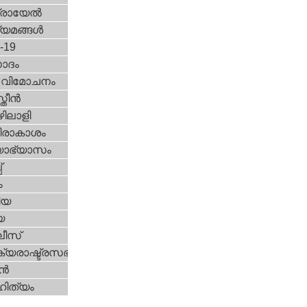
രായേല്‍
്യമങ്ങള്‍
d-19
ോദം
രീ വിമോചനം
ീന്‍
ിലാളി
രാകാശം
യാഭ്യാസം
്
ം
ിയ
യ
ീസ്
യരാഷ്ട്രസഭ
ന്‍
ിത്യം