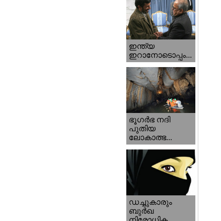
ഇന്ത്യ
ഇറാനോടൊപ്പം...
ഭൂഗര്‍ഭ നദി
പുതിയ
ലോകാത്ഭ...
ഡച്ചുകാരും
ബുര്‍ഖ
നിരോധിക...