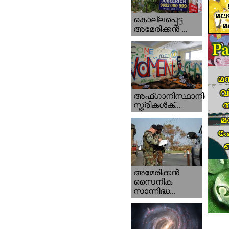
കൊല്ലപ്പെട്ട
അമേരിക്കന്‍ ...
അഫ്ഗാനിസ്ഥാനിൽ
സ്ത്രീകൾക്...
അമേരിക്കൻ
സൈനിക
സാന്നിദ്ധ...