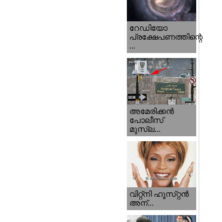
റേഡിയോ
പ്രക്ഷേപണത്തിന്റെ
...
അമേരിക്കന്‍
പോലീസ്‌
മുസ്ല...
വിറ്റ്‌നി ഹൂസ്‌റ്റന്‍
അന്...