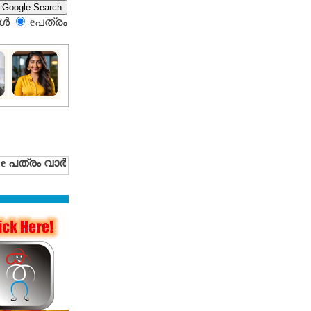
്‍
eപത്രം‍