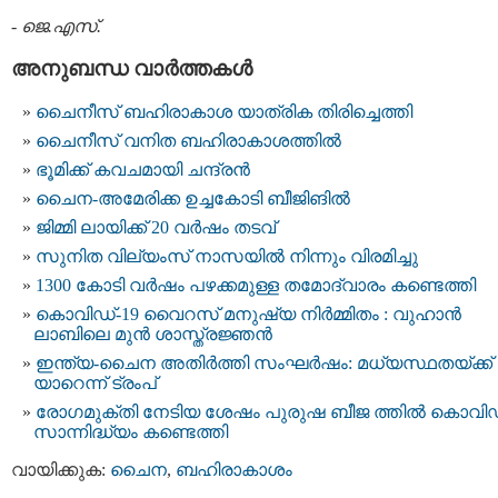
-
ജെ.എസ്.
അനുബന്ധ വാര്‍ത്തകള്‍
ചൈനീസ് ബഹിരാകാശ യാത്രിക തിരിച്ചെത്തി
ചൈനീസ് വനിത ബഹിരാകാശത്തിൽ
ഭൂമിക്ക് കവചമായി ചന്ദ്രന്‍
ചൈന-അമേരിക്ക ഉച്ചകോടി ബീജിങിൽ
ജിമ്മി ലായിക്ക് 20 വർഷം തടവ്
സുനിത വില്യംസ് നാസയിൽ നിന്നും വിരമിച്ചു
1300 കോടി വർഷം പഴക്കമുള്ള തമോദ്വാരം കണ്ടെത്തി
കൊവിഡ്-19 വൈറസ് മനുഷ്യ നിര്‍മ്മിതം : വുഹാന്‍
ലാബിലെ മുന്‍ ശാസ്ത്രജ്ഞന്‍
ഇ​ന്ത്യ-​ചൈ​ന അ​തി​ര്‍​ത്തി സം​ഘ​ര്‍​ഷം: മ​ധ്യ​സ്ഥ​ത​യ്ക്ക്
യാ​റെ​ന്ന് ട്രം​പ്‌
രോഗമുക്തി നേടിയ ശേഷം പുരുഷ ബീജ ത്തിൽ കൊവി
സാന്നിദ്ധ്യം കണ്ടെത്തി
വായിക്കുക:
ചൈന
,
ബഹിരാകാശം