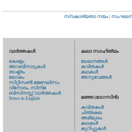
സ്വകാര്യതാ നയം
|
സംഘടനാ 
വാര്‍ത്തകള്‍
കലാ സാഹിത്യം
കേരളം
ലേഖനങ്ങള്‍
അറബിനാടുകള്‍
കവിതകള്‍
രാഷ്ട്രം
കഥകള്‍
ലോകം
അനുഭവങ്ങള്‍
സിറ്റിസണ്‍ ജേണലിസം
വിനോദം, സിനിമ
ബിസിനസ്സ് വാര്‍ത്തകള്‍
മഞ്ഞ (മാഗസിന്‍)
News in English
കവിതകള്‍
ചിത്രകല
അഭിമുഖം
കഥകള്‍
കുറിപ്പുകള്‍