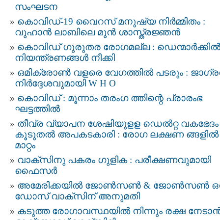
സംഘടന
കൊവിഡ്-19 വൈറസ് മനുഷ്യ നിര്‍മ്മിതം :
വുഹാന്‍ ലാബിലെ മുന്‍ ശാസ്ത്രജ്ഞന്‍
കൊവിഡ് ഗുരുതര രോഗമല്ല : ഡെന്മാർക്കി
നിയന്ത്രണങ്ങള്‍ നീക്കി
ഒമിക്രോൺ വളരെ വേഗത്തിൽ പടരും : ജാഗ്
നിര്‍ദ്ദേശവുമായി W H O
കൊവിഡ് : മൂന്നാം തരംഗ ത്തിന്റെ പ്രാരംഭ
ഘട്ടത്തില്‍
തീവ്ര വ്യാപന ശേഷിയുളള ഡെല്‍റ്റ വകഭേദം
കൂടുതല്‍ അപകടകാരി : രോഗ ലക്ഷണ ങ്ങളില്‍
മാറ്റം
വാക്സിനു പകരം ഗുളിക : പരീക്ഷണവുമായി
ഫൈസര്‍
അമേരിക്കയില്‍ ജോണ്‍സണ്‍ & ജോണ്‍സണ്‍ ഒറ്
ഡോസ് വാക്സിന് അനുമതി
കടുത്ത രോഗാവസ്ഥയില്‍ നിന്നും രക്ഷ നേടാന്