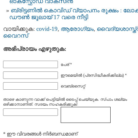
ഓക്സ്ഫോഡ് വാക്സിന്‍
ബ്രിട്ടണില്‍ കൊവിഡ്​ വ്യാപനം രൂക്ഷം : ലോക്
ഡൗണ്‍ ജൂലായ് 17 വരെ നീട്ടി
വായിക്കുക:
covid-19
,
ആരോഗ്യം
,
വൈദ്യശാസ്ത്
വൈറസ്
അഭിപ്രായം എഴുതുക:
പേര് *
ഈമെയില്‍ (പ്രസിദ്ധീകരിക്കില്ല) *
വെബ്സൈറ്റ്
താഴെ കാണുന്ന വാക്ക് പെട്ടിയില്‍ ടൈപ്പ്‌ ചെയ്യുക. സ്പാം ശല്യം
ഒഴിക്കാനാണിത്. സദയം സഹകരിക്കുക!
* ഈ വിവരങ്ങള്‍ നിര്‍ബന്ധമാണ്