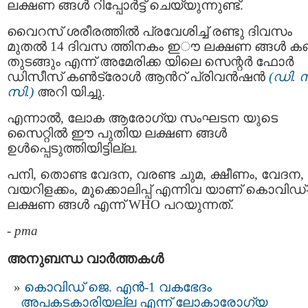
ലക്ഷണ ങ്ങള്‍ റിപ്പോര്‍ട്ട് ചെയ്യുന്നുണ്ട്.
വൈറസ് ശരീരത്തില്‍ പ്രവേശിച്ച് രണ്ടു ദിവസം
മുതൽ 14 ദിവസ ത്തിനകം ഇൗ ലക്ഷണ ങ്ങൾ കണ
തുടങ്ങും എന്ന് അമേരിക്ക യിലെ സെന്റര്‍ ഫോർ
ഡിസീസ് കൺട്രോൾ ആൻറ് പ്രിവൻഷൻ
(ഡി. 
സി.)
അറി യിച്ചു.
എന്നാൽ, ലോക ആരോഗ്യ സംഘടന യുടെ
സൈറ്റില്‍ ഈ പുതിയ ലക്ഷണ ങ്ങൾ
ഉൾപ്പെടുത്തിയിട്ടില്ല.
പനി, തൊണ്ട വേദന, വരണ്ട ചുമ, ക്ഷീണം, വേദന,
വയറിളക്കം, മൂക്കൊലിപ്പ് എന്നിവ യാണ് കൊവിഡ്
ലക്ഷണ ങ്ങള്‍ എന്ന് WHO പറയുന്നത്.
-
pma
അനുബന്ധ വാര്‍ത്തകള്‍
കൊവിഡ് ജെ. എൻ-1 വകഭേദം
അപകടകാരിയല്ല എന്ന് ലോകാരോഗ്യ