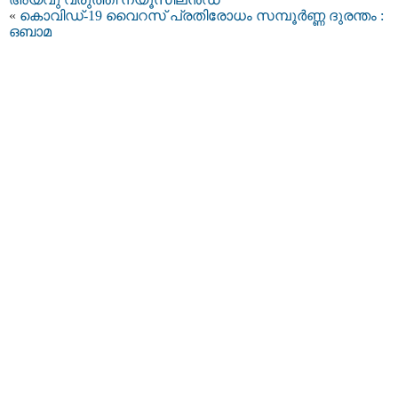
«
കൊവിഡ്-19 വൈറസ് പ്രതിരോധം സമ്പൂര്‍ണ്ണ ദുരന്തം :
ഒബാമ