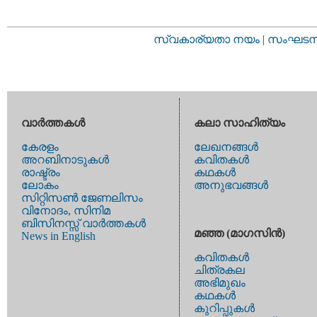
സ്വകാര്യതാ നയം
|
സംഘടനാ 
വാര്‍ത്തകള്‍
കലാ സാഹിത്യം
കേരളം
ലേഖനങ്ങള്‍
അറബിനാടുകള്‍
കവിതകള്‍
രാഷ്ട്രം
കഥകള്‍
ലോകം
അനുഭവങ്ങള്‍
സിറ്റിസണ്‍ ജേണലിസം
വിനോദം, സിനിമ
ബിസിനസ്സ് വാര്‍ത്തകള്‍
മഞ്ഞ (മാഗസിന്‍)
News in English
കവിതകള്‍
ചിത്രകല
അഭിമുഖം
കഥകള്‍
കുറിപ്പുകള്‍