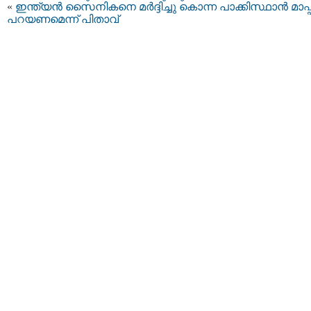
«
ഇന്ത്യൻ സൈനികനെ മർദ്ദിച്ചു കൊന്ന പാക്കിസ്ഥാൻ മാപ്പ
പറയണമെന്ന് പിതാവ്