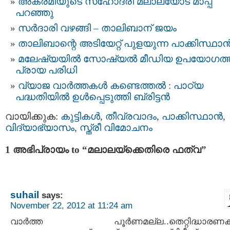
അക്രമിയുടെ സഹോദരി മലാലയോട് മാപ്പ്
പറഞ്ഞു
സര്‍ദാരി വഴങ്ങി – താലിബാന് ജയം
താലിബാന്റെ അടിയേറ്റ് പുളയുന്ന പാക്കിസ്ഥാന്
മലേഷ്യയിൽ സോഷ്യൽ മീഡിയ ഉപയോഗത്ത
പ്രായ പരിധി
വ്യാജ വാർത്തകൾ കണ്ടെത്തൽ : പാഠ്യ
പദ്ധതിയിൽ ഉൾപ്പെടുത്തി ബ്രിട്ടൻ
വായിക്കുക:
കുട്ടികള്‍
,
തീവ്രവാദം
,
പാക്കിസ്ഥാന്‍
,
വിദ്യാഭ്യാസം
,
സ്ത്രീ വിമോചനം
1 അഭിപ്രായം to “മലാലയ്ക്കെതിരെ ഫത്വ”
suhail
says:
November 22, 2012 at 11:24 am
വാര്‍ത്ത പൂര്‍ണമല്ല..തെറ്റിദ്ധാരണകള