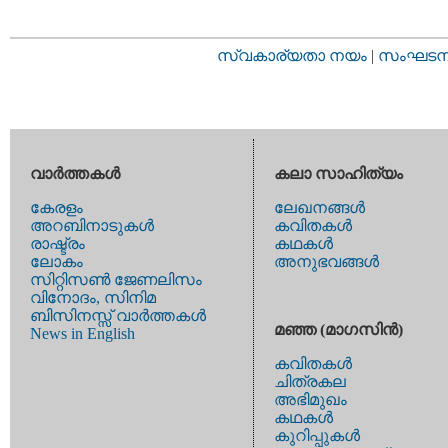
സ്വകാര്യതാ നയം
|
സംഘടനാ 
വാര്‍ത്തകള്‍
കലാ സാഹിത്യം
കേരളം
ലേഖനങ്ങള്‍
അറബിനാടുകള്‍
കവിതകള്‍
രാഷ്ട്രം
കഥകള്‍
ലോകം
അനുഭവങ്ങള്‍
സിറ്റിസണ്‍ ജേണലിസം
വിനോദം, സിനിമ
ബിസിനസ്സ് വാര്‍ത്തകള്‍
മഞ്ഞ (മാഗസിന്‍)
News in English
കവിതകള്‍
ചിത്രകല
അഭിമുഖം
കഥകള്‍
കുറിപ്പുകള്‍