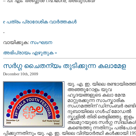
–
പി. എം. അബ്ദുല്‍ റഹിമാന്‍, അബുദാബി
e പത്രം പ്രാദേശിക വാര്‍ത്തകള്‍
-
വായിക്കുക:
സംഘടന
അഭിപ്രായം എഴുതുക »
സര്‍ഗ്ഗ ചൈതന്യം തുടിക്കുന്ന കലാമേള
December 10th, 2009
യു. എ. ഇ. യിലെ രണ്ടായിരത്ത
അഞ്ഞൂറോളം യുവ
ഹൃദയങ്ങളുടെ കലാ മേന്മ
മാറ്റുരക്കുന്ന സാംസ്കാരിക
സംഗമത്തിന് ഡിസംബര്‍ രണ്ടി
ദുബായിലെ ഗള്‍ഫ് മോഡല്‍
സ്കൂളില്‍ തിരി തെളിഞ്ഞു. ഇളം
തലമുറയുടെ സര്‍ഗ്ഗ സിദ്ധികള്
കണ്ടെത്തു ന്നതിനും പരിപോഷ
പ്പിക്കുന്നതിനും യു. എ. ഇ. യിലെ വിദ്യാര്‍ത്ഥി കള്‍ക്കായി 199