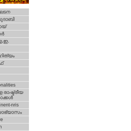
ഘടന
ദാബി
യ്‌
്‍
എ.ഇ.
ിത്യം
്‌
i
nalities
 രാഷ്ട്രീയ
ക്കള്‍
nent-nris
യാഭ്യാസം
re
h