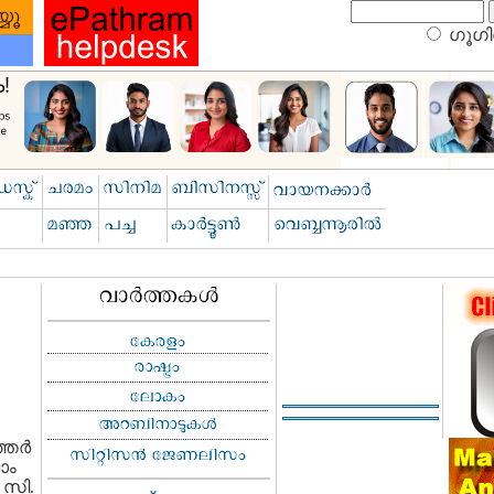
ഗൂഗിള
ര്‍
ാം
 സി.