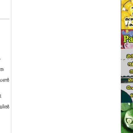
‍
ിത
സണ്‍
1
ില്‍