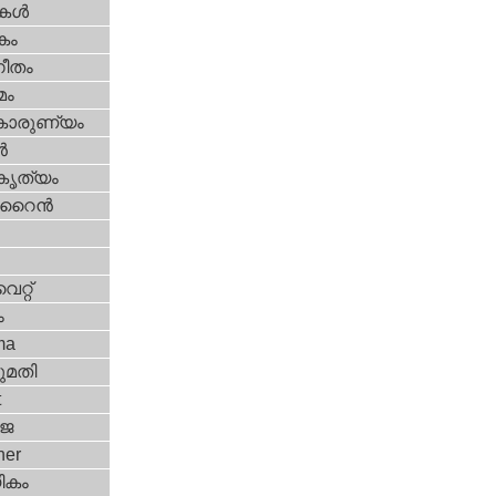
ികള്‍
കം
ീതം
മം
കാരുണ്യം
‍
റകൃത്യം
ൈന്‍
്റ്‌
ം
ma
മതി
t
‍ജ
her
ികം