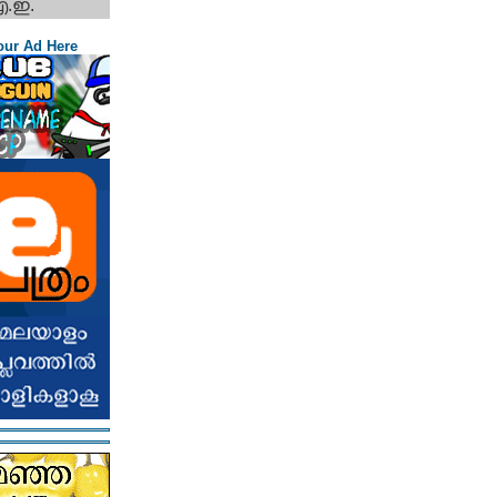
എ.ഇ.
our Ad Here