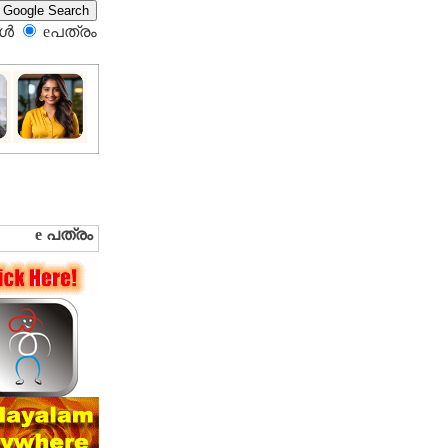
്‍
eപത്രം‍