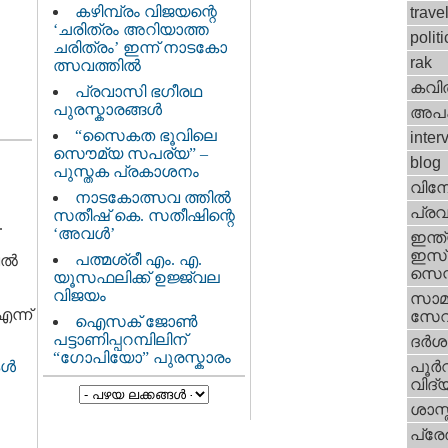
കഴിമ്പ്രം വിജയന്റെ
trave
‘ചരിത്രം അറിയാത്ത
politi
ചരിത്രം’ ഇന്ന് നാടകോ
rak
ത്സവത്തില്‍
കവി
പ്രവാസി ഭഗീരഥ
പുരസ്കാരങ്ങള്‍
അപ
“സൈകത ഭൂവിലെ
inter
സൌമ്യ സപര്യ” –
blog
പുസ്തക പ്രകാശനം
വിന
നാടകോത്സവ ത്തില്‍
പ്ര
സതീഷ്‌ കെ. സതീഷിന്റെ
.
‘അവള്‍’
ഇന്ത്
ഇസ്
പത്മശ്രീ എം. എ.
ല്‍
സെന്റ
യൂസഫലിക്ക് ഉജ്ജ്വല
വിജയം
സാമ
എന്ന്
സേ
ഐസക് ജോണ്‍
പട്ടാണിപ്പറമ്പിലിന്
ദര്‍
“ഗോപിയോ” പുരസ്കാരം
പൂര്‍
്‍
വിദ്യ
ശാസ്
പ്ര