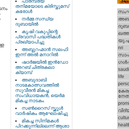
പാരമ്പര്യ
തനിമയോടെ ക്രിസ്തുമസ്
ാടനം
കരോള്‍
സം
‍
ാ
നര്‍മ്മ സന്ധ്യ
അബു
ദുബായില്‍
ദുബാ
കൃഷി വകുപ്പിന്റെ
ഖത്തര
പ്രവാസി പദ്ധതികള്‍
യു.
പ്രഖ്യാപിച്ചു
്ള
nri
അബ്ദുറഹ്മാന്‍ സലഫി
ഇന്ന് അല്‍ മനാറില്‍
സാഹ
ഷാര്‍ജയില്‍ ഇന്‍ഡോ
ഗള്‍ഫ
അറബ് ചിത്രകലാ
saud
ക്യാമ്പ്
life
അബുദാബി
perso
നാടകോത്സവത്തില്‍
സുവീരന്‍ മികച്ച
കേരള
സംവിധായകന്‍, യെര്‍മ
നേതാ
മികച്ച നാടകം
promi
സണ്‍‌റൈസ് സ്ക്കൂള്‍
വിദ്
വാര്‍ഷികം ആഘോഷിച്ചു
cultu
മികച്ച സിനിമകള്‍
healt
പിറക്കുന്നില്ലെന്ന് ആശാ