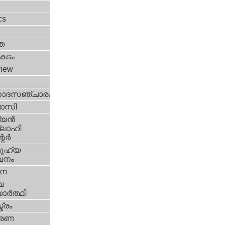
l
cs
ത
കടം
view
ോദസഞ്ചാരം
വാസി
യന്‍
ലാഹി
ര്‍
ൂഹ്യ
വനം
ശന
വ
ാര്‍ത്ഥി
ത്രം
േരണ