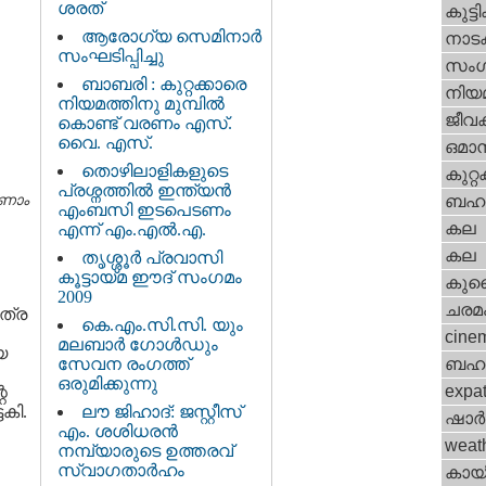
ശരത്
കുട്ട
ആരോഗ്യ സെമിനാര്‍
നാട
സംഘടിപ്പിച്ചു
സംഗ
ബാബരി : കുറ്റക്കാരെ
നിയ
നിയമത്തിനു മുമ്പില്‍
ജീവ
കൊണ്ട് വരണം എസ്.
വൈ. എസ്.
ഒമാന്
തൊഴിലാളികളുടെ
കുറ്
പ്രശ്നത്തില്‍ ഇന്ത്യന്‍
ബഹറ
ാണാം
എംബസി ഇടപെടണം
കല
എന്ന് എം.എല്‍.എ.
കല
തൃശ്ശൂര്‍ പ്രവാസി
കൂട്ടായ്മ ഈദ് സംഗമം
കുവൈറ
2009
ചരമ
ിത്ര
കെ.എം.സി.സി. യും
cine
മലബാര്‍ ഗോള്‍ഡും
യ
സേവന രംഗത്ത്
ബഹു
ഒരുമിക്കുന്നു
expa
െ
ലൗ ജിഹാദ്: ജസ്റ്റീസ്
േകി.
ഷാര്
എം. ശശിധരന്‍
weat
നമ്പ്യാരുടെ ഉത്തരവ്
സ്വാഗതാര്‍ഹം
കായ