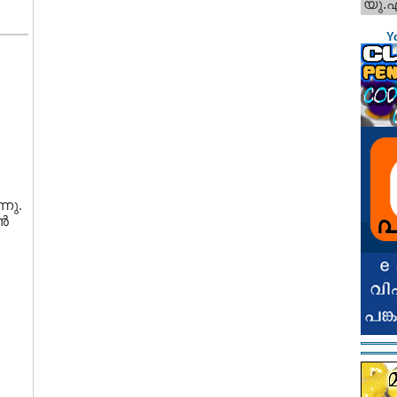
യു.
Y
്നു.
്‍