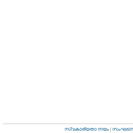
സ്വകാര്യതാ നയം
|
സംഘടനാ 