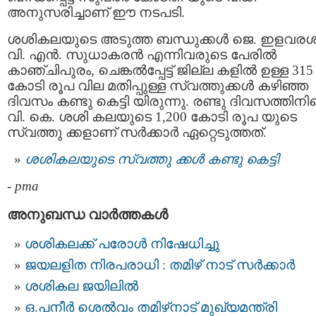
അനുസരിച്ചാണ് ഈ നടപടി.
ശശികലയുടെ അടുത്ത ബന്ധുക്കള്‍ ജെ. ഇളവരശ
വി. എൻ. സുധാകരന്‍ എന്നിവരുടെ പേരിൽ
കാഞ്ചിപുരം, ചെങ്കൽപ്പേട്ട് ജില്ല കളില്‍ ഉള്ള 315
കോടി രൂപ വില മതിപ്പുള്ള സ്വത്തുക്കൾ കഴിഞ്ഞ
ദിവസം കണ്ടു കെട്ടി യിരുന്നു. രണ്ടു ദിവസത്തിനി
വി. കെ. ശശി കലയുടെ 1,200 കോടി രൂപ യുടെ
സ്വത്തു ക്കളാണ് സര്‍ക്കാര്‍ ഏറ്റെടുത്തത്.
ശശികലയുടെ സ്വത്തു ക്കൾ കണ്ടു കെട്ടി
-
pma
അനുബന്ധ വാര്‍ത്തകള്‍
ശശികലക്ക് പരോള്‍ നിഷേധിച്ചു
ജ​യ​ല​ളി​ത നി​ര​പ​രാ​ധി :​ ത​മി​ഴ് ​​നാ​ട്​ സ​ർ​ക്കാ​ർ
ശശികല ജയിലില്‍
ഒ.പനീര്‍ ശെല്‍‌വം തമിഴ്‌നാട് മുഖ്യമന്ത്രി