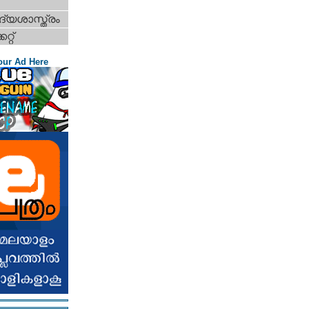
്യശാസ്ത്രം
റ്റ്‌
our Ad Here