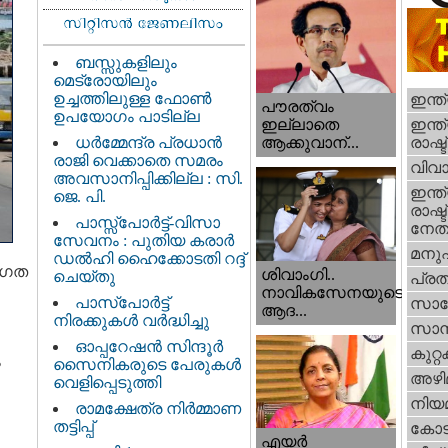
ബസ്സുകളിലും
മെട്രോയിലും
ഉച്ചത്തിലുള്ള ഫോൺ
ഇന്ത
പൗരത്വം
ഉപയോഗം പാടില്ല
ഇന്ത്
ഇല്ലാതെ
ധര്‍മ്മേന്ദ്ര പ്രധാൻ
രാഷ്ട
ആക്കുവാന്...
രാജി വെക്കാതെ സമരം
വിവാ
അവസാനിപ്പിക്കില്ല : സി.
ഇന്ത്
ജെ. പി.
രാഷ്ട
പാസ്സ്പോർട്ട്-വിസാ
നേതാ
സേവനം : പുതിയ കരാർ
മനു
ഡൽഹി ഹൈക്കോടതി റദ്ദ്
താഗത
ശിവാംഗി..
ചെയ്തു
പ്ര
നാവികസേനയുടെ
പാസ്‌പോർട്ട്
സാങ്
ആദ...
നിരക്കുകൾ വർദ്ധിച്ചു
സാമ്
ഓപ്പറേഷൻ സിന്ദൂർ
കുറ്
ം
സൈനികരുടെ പേരുകൾ
അഴി
വെളിപ്പെടുത്തി
നിയ
രാമക്ഷേത്ര നിർമ്മാണ
തട്ടിപ്പ്
കോട
എയര്‍