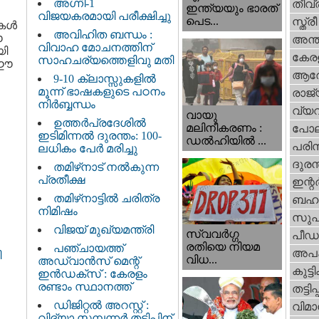
അഗ്നി-1
തീവ്
ഇന്ത്യയും ഭാരത്
വിജയകരമായി പരീക്ഷിച്ചു
പെട...
സ്ത്രീ
കള്‍
അവിഹിത ബന്ധം :
ഈ
അന്ത
വിവാഹ മോചനത്തിന്
യി
കേര
സാഹചര്യത്തെളിവു മതി
ം ഈ
ആര
9-10 ക്ലാസ്സുകളിൽ
മൂന്ന് ഭാഷകളുടെ പഠനം
രാജ്
നിർബ്ബന്ധം
വ്യ
വായു
ഉത്തർപ്രദേശിൽ
മലിനീകരണം :
പോല
ഇടിമിന്നൽ ദുരന്തം: 100-
ഡൽഹിയിൽ ...
പരിസ
ലധികം പേർ മരിച്ചു
ദുരന
തമിഴ്‌നാട് നൽകുന്ന
പ്രതീക്ഷ
ഇന്റര്
തമിഴ്‌നാട്ടില്‍ ചരിത്ര
ബഹു
നിമിഷം
സുപ
വിജയ് മുഖ്യമന്ത്രി
സ്വവര്‍ഗ്ഗ
പീഡ
രതിയെ നിയമ
പഞ്ചായത്ത്
അപ
ി
വിധ...
അഡ്വാൻസ് മെന്റ്
കുട്ട
ഇൻഡക്സ് : കേരളം
രണ്ടാം സ്ഥാനത്ത്
തട്ടിപ്പ്
ഡിജിറ്റൽ അറസ്റ്റ് :
വിമാ
വിദ്യാ സമ്പന്നർ തട്ടിപ്പിന്‌