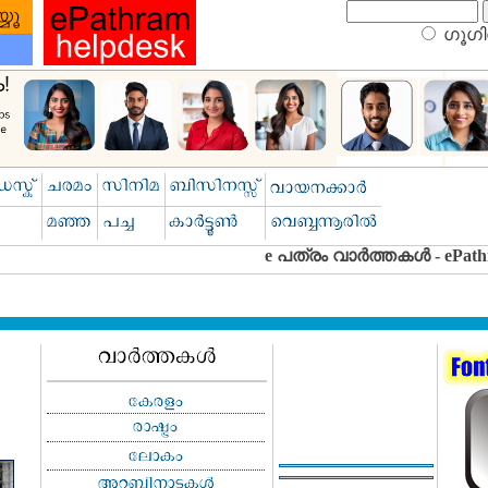
ഗൂഗിള