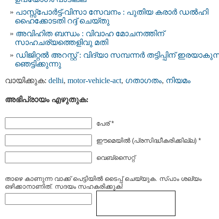
പാസ്സ്പോർട്ട്-വിസാ സേവനം : പുതിയ കരാർ ഡൽഹി
ഹൈക്കോടതി റദ്ദ് ചെയ്തു
അവിഹിത ബന്ധം : വിവാഹ മോചനത്തിന്
സാഹചര്യത്തെളിവു മതി
ഡിജിറ്റൽ അറസ്റ്റ് : വിദ്യാ സമ്പന്നർ തട്ടിപ്പിന്‌ ഇരയാകുന്
ഞെട്ടിക്കുന്നു
വായിക്കുക:
delhi
,
motor-vehicle-act
,
ഗതാഗതം
,
നിയമം
അഭിപ്രായം എഴുതുക:
പേര് *
ഈമെയില്‍ (പ്രസിദ്ധീകരിക്കില്ല) *
വെബ്സൈറ്റ്
താഴെ കാണുന്ന വാക്ക് പെട്ടിയില്‍ ടൈപ്പ്‌ ചെയ്യുക. സ്പാം ശല്യം
ഒഴിക്കാനാണിത്. സദയം സഹകരിക്കുക!