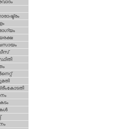
രവാദം
ാരാഷ്ട്രം
ളം
ോഗ്യം
യരക്ഷ
വസായം
ീസ്‌
്ഥിതി
്തം
‍നെറ്റ്‌
മതി
്രീംകോടതി
നം
കടം
ികള്‍
‌
നം