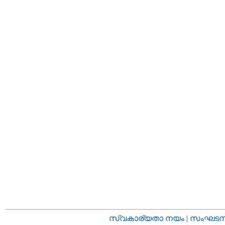
സ്വകാര്യതാ നയം
|
സംഘടനാ 