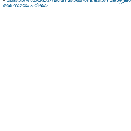
«
അടുത്ത അധ്യയന വര്‍ഷം മുതല്‍ രണ്ട് ബിരുദ കോഴ്സുകള്
ഒരേ സമയം പഠിക്കാം