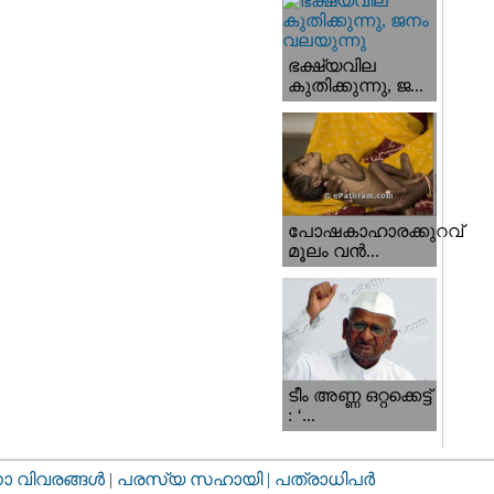
ഭക്ഷ്യവില
കുതിക്കുന്നു, ജ...
പോഷകാഹാരക്കുറവ്
മൂലം വന്‍...
ടീം അണ്ണ ഒറ്റക്കെട്ട്
: ‘...
വിവരങ്ങള്‍
|
പരസ്യ സഹായി |
പത്രാധിപര്‍