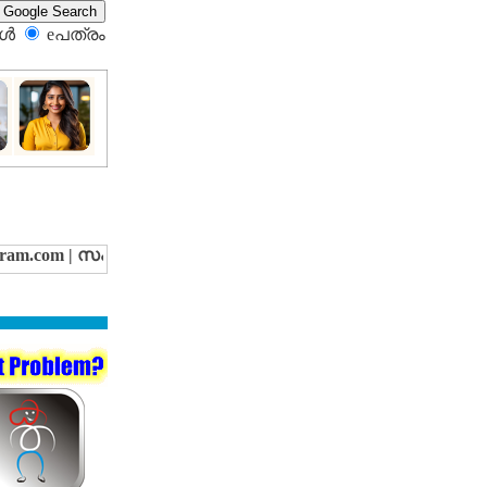
്‍
eപത്രം‍