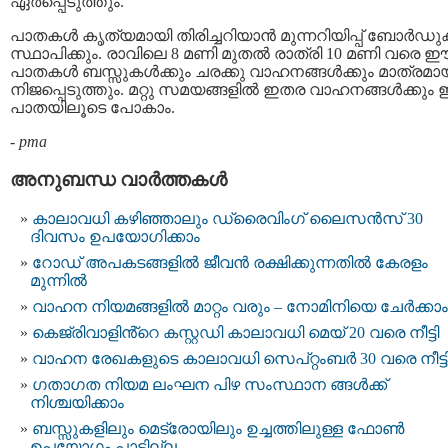
ഏര്‍പ്പെടുത്തും.
പാതകള്‍ കൃത്യമായി തിരിച്ചറിയാന്‍ മുന്നറിയിപ്പ് ബോര്‍ഡു
സ്ഥാപിക്കും. രാവിലെ 8 മണി മുതല്‍ രാത്രി 10 മണി വരെ 
പാതകള്‍ ബസ്സുകള്‍ക്കും ചരക്കു വാഹനങ്ങള്‍ക്കും മാത്രമാ
നിജപ്പെടുത്തും. മറ്റു സമയങ്ങളില്‍ ഇതര വാഹനങ്ങള്‍ക്കു
പാതയിലൂടെ പോകാം.
-
pma
അനുബന്ധ വാര്‍ത്തകള്‍
കാലാവധി കഴിഞ്ഞാലും ഡ്രൈവിംഗ് ലൈസൻസ് 30
ദിവസം ഉപയോഗിക്കാം
റോഡ് അപകടങ്ങളിൽ ജീവൻ രക്ഷിക്കുന്നതിൽ കേരളം
മുന്നിൽ
വാഹന നിയമങ്ങളിൽ മാറ്റം വരും – നോമിനിയെ ചേര്‍ക്കാം
കെജ്രിവാളിൻ്റെ കസ്റ്റഡി കാലാവധി മെയ് 20 വരെ നീട്ടി
വാഹന രേഖകളുടെ കാലാവധി സെപ്റ്റംബര്‍ 30 വരെ നീട്ട
ഗതാഗത നിയമ ലംഘന പിഴ സംസ്ഥാന ങ്ങൾക്ക്
നിശ്ചയിക്കാം
ബസ്സുകളിലും മെട്രോയിലും ഉച്ചത്തിലുള്ള ഫോൺ
ഉപയോഗം പാടില്ല