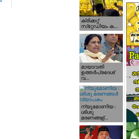
‍
ക്രിക്കറ്റ്
സ്‌റ്റേഡിയം ക...
മായാവതി
ഉത്തര്‍പ്രദേശ്‌
വ...
ന്യൂമോണിയ :
ശിശു
മരണങ്ങള്...