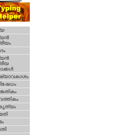
്യ
യന്‍
്രീയം
ദം
യന്‍
്രീയ
ക്കള്‍
ഷ്യാവകാശം
തിഷേധം
കേതികം
പത്തികം
റകൃത്യം
മതി
മം
തി