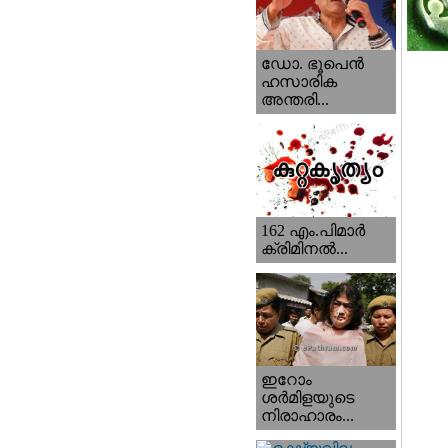
ഡോ. ഭൂപെന്‍
ഹസാരിക
അന്തരി...
162 എം.പിമാര്‍
ക്രിമിനല്‍...
ഇറോം
ശര്‍മിളയുടെ
നിരാഹാരം...