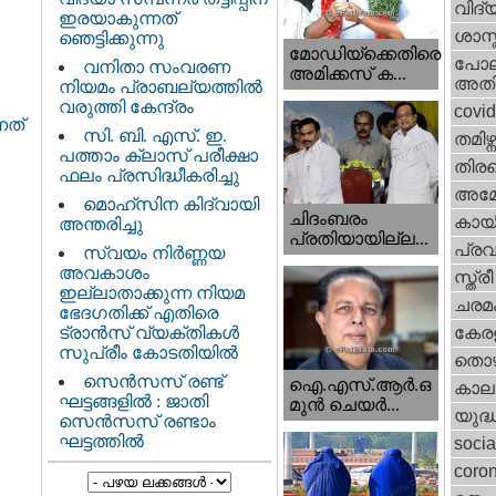
വിദ്
ഇരയാകുന്നത്‌
ശാസ്
ഞെട്ടിക്കുന്നു
മോഡിയ്ക്കെതിരെ
പോല
വനിതാ സംവരണ
അമിക്കസ് ക...
അതി
നിയമം പ്രാബല്യത്തിൽ
വരുത്തി കേന്ദ്രം
covi
നത്‌
സി. ബി. എസ്. ഇ.
തമിഴ്ന
പത്താം ക്ലാസ് പരീക്ഷാ
തിരഞ
ഫലം പ്രസിദ്ധീകരിച്ചു
അമേര
മൊഹ്‌സിന കിദ്വായി
ചിദംബരം
കായ
അന്തരിച്ചു
പ്രതിയായില്ല...
പ്ര
സ്വയം നിർണ്ണയ
അവകാശം
സ്ത്
ഇല്ലാതാക്കുന്ന നിയമ
ചരമ
ഭേദഗതിക്ക് എതിരെ
ട്രാൻസ് വ്യക്തികൾ
കേരള
സുപ്രീം കോടതിയിൽ
തൊഴ
സെന്‍സസ് രണ്ട്
ഐ.എസ്.ആര്‍.ഒ
കാല
ഘട്ടങ്ങളിൽ : ജാതി
മുന്‍ ചെയര്‍...
യുദ്
സെന്‍സസ് രണ്ടാം
ഘട്ടത്തിൽ
socia
coron