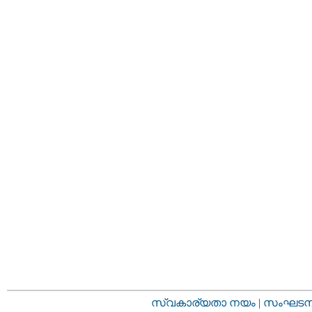
സ്വകാര്യതാ നയം
|
സംഘടനാ 