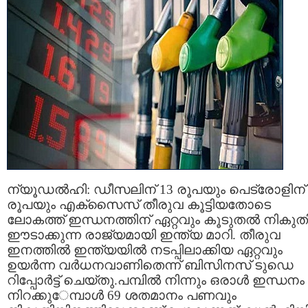
ന്യൂഡൽഹി: ഡീസലിന്​ 13 രൂപയും പെട്രോളിന്​
രൂപയും എക്​സൈസ്​ തീരുവ കൂട്ടിയതോടെ
ലോകത്ത്​ ഇന്ധനത്തിന്​ ഏറ്റവും കൂടുതൽ നികുത
ഈടാക്കുന്ന രാജ്യമായി ഇന്ത്യ മാറി. തീരുവ
ഇനത്തിൽ ഇന്ത്യയിൽ നടപ്പിലാക്കിയ ഏറ്റവും
ഉയർന്ന വർധനവാണിതെന്ന്​ ബിസിനസ്​ ടുഡെ
റിപ്പോർട്ട്​ ചെയ്​തു​.പമ്പിൽ നിന്നും ഒരാൾ ഇന്ധനം
നിറക്കു​​േമ്പാൾ 69 ശതമാനം പണവും