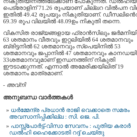
നികുതിയിനത്തിലേക്കാണ്​ പോകുന്നത്​. ഡൽഹി
പെട്രോളിന്​ 71.26 രൂപയാണ്​ ചില്ലറ വിൽപന വി
ഇതിൽ 49.42 രൂപയും നികുതിയാണ്​. ഡീസലിൻെ
69.39 രൂപ വിലയിൽ 48.09ഉം നികുതി തന്നെ.
വികസിത രാജ്യങ്ങളായ ​ഫ്രാൻസിലും ജർമനിയി
63 ശതമാനം വീതവും ഇറ്റലിയിൽ 64 ശതമാനവും
ബ്രിട്ടനിൽ 62 ശതമാനവും സ്​പെയിനിൽ 53
ശതമാനവും ജപ്പാനിൽ 47 ശതമാനവും കാനഡയ
33ശതമാനവുമാണ്​ ഇന്ധനത്തിന്​ നികുതി
ഈടാക്കുന്നത്​. എന്നാൽ അമേരിക്കയിലിത്​ 19
ശതമാനം മാത്രമാണ്​.
-
അവ്നി
അനുബന്ധ വാര്‍ത്തകള്‍
ധര്‍മ്മേന്ദ്ര പ്രധാൻ രാജി വെക്കാതെ സമരം
അവസാനിപ്പിക്കില്ല : സി. ജെ. പി.
പാസ്സ്പോർട്ട്-വിസാ സേവനം : പുതിയ കരാർ
ഡൽഹി ഹൈക്കോടതി റദ്ദ് ചെയ്തു