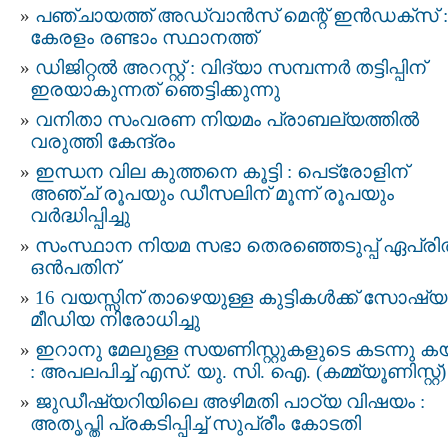
പഞ്ചായത്ത് അഡ്വാൻസ് മെന്റ് ഇൻഡക്സ് :
കേരളം രണ്ടാം സ്ഥാനത്ത്
ഡിജിറ്റൽ അറസ്റ്റ് : വിദ്യാ സമ്പന്നർ തട്ടിപ്പിന്‌
ഇരയാകുന്നത്‌ ഞെട്ടിക്കുന്നു
വനിതാ സംവരണ നിയമം പ്രാബല്യത്തിൽ
വരുത്തി കേന്ദ്രം
ഇന്ധന വില കുത്തനെ കൂട്ടി : പെട്രോളിന്
അഞ്ച് രൂപയും ഡീസലിന് മൂന്ന് രൂപയും
വർദ്ധിപ്പിച്ചു
സംസ്ഥാന നിയമ സഭാ തെരഞ്ഞെടുപ്പ് ഏപ്ര
ഒൻപതിന്
16 വയസ്സിന് താഴെയുള്ള കുട്ടികള്‍ക്ക് സോഷ്യ
മീഡിയ നിരോധിച്ചു
ഇറാനു മേലുള്ള സയണിസ്റ്റുകളുടെ കടന്നു കയറ
: അപലപിച്ച് എസ്‌. യു. സി. ഐ. (കമ്മ്യൂണിസ്റ്റ്)
ജുഡീഷ്യറിയിലെ അഴിമതി പാഠ്യ വിഷയം :
അതൃപ്തി പ്രകടിപ്പിച്ച് സുപ്രീം കോടതി