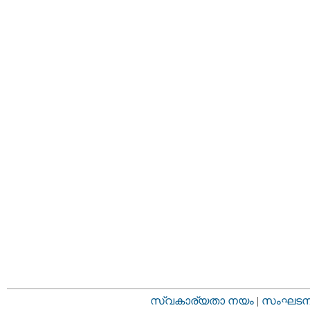
സ്വകാര്യതാ നയം
|
സംഘടനാ 