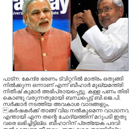
പാട്ന: കേന്ദ്ര ഭരണം ട്വിറ്ററിൽ മാത്രം ഒതുങ്ങി
നിൽക്കുന്ന ഒന്നാണ് എന്ന് ബീഹാർ മുഖ്യമന്ത്രി
നിതീഷ് കുമാർ അഭിപ്രായപ്പെട്ടു. കള്ള പണം തി
കൊണ്ടു വരുന്നതുമായി ബന്ധപ്പെട്ട് ബി.ജെ.പി.
സർക്കാർ നടത്തിയ അവകാശ വാദങ്ങളും,
കർഷകർക്ക് താങ്ങ് വില നൽകുമെന്ന വാഗ്ദാനവ
എന്തായി എന്ന തന്റെ ചോദ്യത്തിന് മറുപടി ഇതു
വരെ ലഭിച്ചിട്ടില്ല. ബീഹാറിന് പ്രത്യേക പദവി