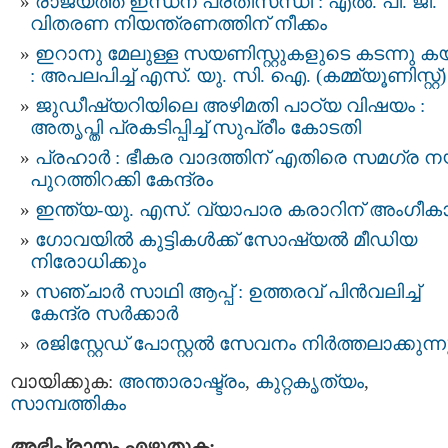
രാജ്യത്ത് ഇന്ധന പ്രതിസന്ധി : എൽ. പി. ജി.
വിതരണ നിയന്ത്രണത്തിന് നീക്കം
ഇറാനു മേലുള്ള സയണിസ്റ്റുകളുടെ കടന്നു കയറ
: അപലപിച്ച് എസ്‌. യു. സി. ഐ. (കമ്മ്യൂണിസ്റ്റ്)
ജുഡീഷ്യറിയിലെ അഴിമതി പാഠ്യ വിഷയം :
അതൃപ്തി പ്രകടിപ്പിച്ച് സുപ്രീം കോടതി
പ്രഹാർ : ഭീകര വാദത്തിന് എതിരെ സമഗ്ര ന
പുറത്തിറക്കി കേന്ദ്രം
ഇന്ത്യ-യു. എസ്. വ്യാപാര കരാറിന് അംഗീക
ഗോവയിൽ കുട്ടികൾക്ക് സോഷ്യൽ മീഡിയ
നിരോധിക്കും
സഞ്ചാർ സാഥി ആപ്പ് : ഉത്തരവ് പിൻവലിച്ച്
കേന്ദ്ര സർക്കാർ
രജിസ്റ്റേഡ് പോസ്റ്റല്‍ സേവനം നിര്‍ത്തലാക്കുന്ന
വായിക്കുക:
അന്താരാഷ്ട്രം
,
കുറ്റകൃത്യം
,
സാമ്പത്തികം
അഭിപ്രായം എഴുതുക: