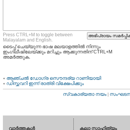
Press CTRL+M to toggle between
Malayalam and English.
ടൈപ്പ്‌ ചെയ്യുന്ന ഭാഷ മലയാളത്തില്‍ നിന്നും
ഇംഗ്ലീഷിലേയ്ക്കും മറിച്ചും ആക്കുന്നതിന് CTRL+M
അമര്‍ത്തുക.
«
ആഞ്ചല്‍ ഡോഗ്ര സൌന്ദര്യ റാണിയായി
«
ഡിസ്ക്കവറി ഇന്ന് രാത്രി വിക്ഷേപിക്കും
സ്വകാര്യതാ നയം
|
സംഘടനാ 
വാര്‍ത്തകള്‍
കലാ സാഹിത്യം