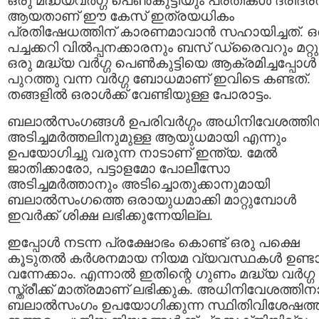
ഒരു മദ്ധ്യവർഗ്ഗ പെൺകുട്ടിയും പ്രതികൾ ദരിദ്ര
ആയതാണ് ഈ കേസ് ഇത്രയധികം
പ്രതിഷേധത്തിന് കാരണമാവാൻ സഹായിച്ചത്. ഒ
പച്ചക്കറി വിൽപ്പനക്കാരനും ബസ് ഡ്രൈവറും മറ്റു
ഒരു മദ്ധ്യ വർഗ്ഗ പെൺകുട്ടിയെ ആക്രമിച്ചപ്പോൾ
പുറത്തു വന്ന വർഗ്ഗ ബോധമാണ് ഇവിടെ കണ്ടത്.
തങ്ങളിൽ ഒരാൾക്ക് വേണ്ടിയുള്ള പോരാട്ടം.
ബലാൽസംഗങ്ങൾ ഉപരിവർഗ്ഗം അധിനിവേശത്തിന
അടിച്ചമർത്തലിനുമുള്ള ആയുധമായി എന്നും
ഉപയോഗിച്ചു വരുന്ന നാടാണ് ഇന്ത്യ. മേൽ
ജാതിക്കാരോ, പട്ടാളമോ പോലീസോ
അടിച്ചമർത്താനും അടിച്ചൊതുക്കാനുമായി
ബലാൽസംഗത്തെ ഒരായുധമാക്കി മാറ്റുമ്പോൾ
ഇവർക്ക് ശിക്ഷ ലഭിക്കുന്നേയില്ല.
ഇപ്പോൾ നടന്ന പ്രക്ഷോഭം കൊണ്ട് ഒരു പക്ഷെ
കൂടുതൽ കർശനമായ നിയമ വ്യവസ്ഥകൾ ഉണ്ട
വന്നേക്കാം. എന്നാൽ ഇതിന്റെ ഗുണം മദ്ധ്യ വർഗ്ഗ
സ്ത്രീക്ക് മാത്രമാണ് ലഭിക്കുക. അധിനിവേശത്തിന
ബലാൽസംഗം ഉപയോഗിക്കുന്ന സ്ഥിതിവിശേഷത്