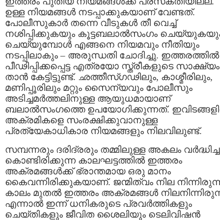
ഇത്തരം പുതിയ നിയമങ്ങൾക്ക് പ്രസക്തിയില്ല.
ഉള്ള നിയമങ്ങൾ നടപ്പാക്കുകയാണ് വേണ്ടത്.
പോലീസുകാർ തന്നെ വീടുകൾ തീ വെച്ച്
നശിപ്പിക്കുകയും കൂട്ടബലാൽസംഗം ചെയ്യുകയു
ചെയ്യുമ്പോൾ എങ്ങനെ നിയമവും നീതിയും
നടപ്പിലാകും – അരുന്ധതി ചോദിച്ചു. ഇത്തരത്തിൽ
പീഢിപ്പിക്കപ്പെട്ട എത്രയോ സ്ത്രീകളുടെ സാക്ഷ്യം
താൻ കേട്ടിട്ടുണ്ട്. ഛത്തീസ്ഗഢിലും, കാശ്മീരിലും,
മണിപ്പൂരിലും മറ്റും സൈന്യവും പോലീസും
അടിച്ചമർത്തലിനുള്ള ആയുധമായാണ്
ബലാൽസംഗത്തെ ഉപയോഗിക്കുന്നത്. ഇവിടങ്ങള
അക്രമികളെ സംരക്ഷിക്കുവാനുള്ള
പ്രത്യേകാധികാര നിയമങ്ങളും നിലവിലുണ്ട്.
സമ്പന്നരും ദരിദ്രരും തമ്മിലുള്ള അകലം വർദ്ധിച്ച
കൊണ്ടിരിക്കുന്ന കാലഘട്ടത്തിൽ ഇത്തരം
അക്രമങ്ങൾക്ക് ഭ്രാന്തമായ ഒരു മാനം
കൈവന്നിരിക്കുകയാണ്. ജന്മിത്വം നില നിന്നിരുന്
കാലം മുതൽ ഇത്തരം അക്രമങ്ങൾ നിലനിന്നിരുന്
എന്നാൽ ഇന്ന് ധനികരുടെ പ്രവർത്തികളും
ചെയ്തികളും ജീവിത ശൈലിയും ടെലിവിഷൻ