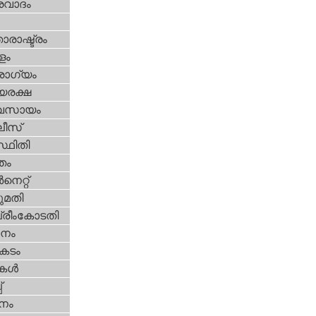
രവാദം
ാരാഷ്ട്രം
ളം
ോഗ്യം
യരക്ഷ
വസായം
ീസ്‌
്ഥിതി
്തം
‍നെറ്റ്‌
മതി
്രീംകോടതി
നം
കടം
ികള്‍
‌
നം