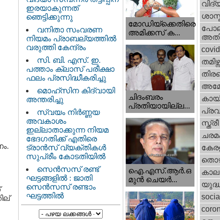
വിദ്
ഇരയാകുന്നത്‌
ശാസ്
ഞെട്ടിക്കുന്നു
മോഡിയ്ക്കെതിരെ
പോല
വനിതാ സംവരണ
അമിക്കസ് ക...
അതി
നിയമം പ്രാബല്യത്തിൽ
വരുത്തി കേന്ദ്രം
covi
സി. ബി. എസ്. ഇ.
തമിഴ്ന
പത്താം ക്ലാസ് പരീക്ഷാ
തിരഞ
ഫലം പ്രസിദ്ധീകരിച്ചു
അമേര
മൊഹ്‌സിന കിദ്വായി
ചിദംബരം
കായ
അന്തരിച്ചു
പ്രതിയായില്ല...
പ്ര
സ്വയം നിർണ്ണയ
അവകാശം
സ്ത്
ഇല്ലാതാക്കുന്ന നിയമ
ചരമ
ഭേദഗതിക്ക് എതിരെ
ം.
ട്രാൻസ് വ്യക്തികൾ
കേരള
സുപ്രീം കോടതിയിൽ
തൊഴ
സെന്‍സസ് രണ്ട്
ഐ.എസ്.ആര്‍.ഒ
കാല
ഘട്ടങ്ങളിൽ : ജാതി
മുന്‍ ചെയര്‍...
യുദ്
സെന്‍സസ് രണ്ടാം
്
ഘട്ടത്തിൽ
socia
ില്
coron