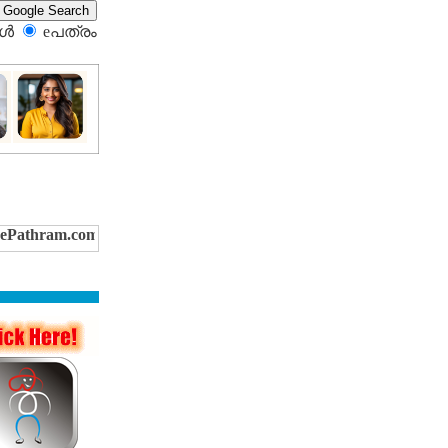
്‍
eപത്രം‍