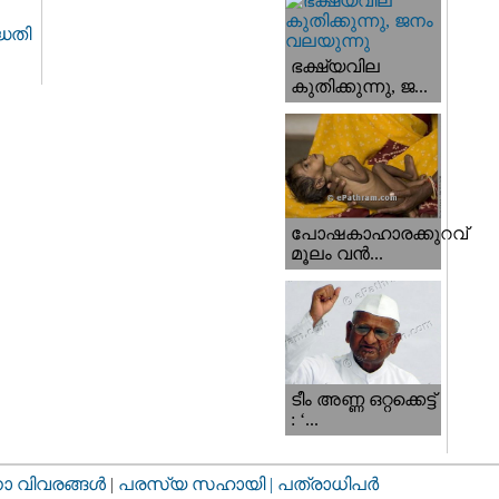
ധതി
ഭക്ഷ്യവില
കുതിക്കുന്നു, ജ...
പോഷകാഹാരക്കുറവ്
മൂലം വന്‍...
ടീം അണ്ണ ഒറ്റക്കെട്ട്
: ‘...
വിവരങ്ങള്‍
|
പരസ്യ സഹായി |
പത്രാധിപര്‍