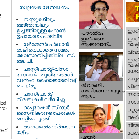
‍
ബസ്സുകളിലും
മെട്രോയിലും
ഉച്ചത്തിലുള്ള ഫോൺ
ഇന്ത
പൗരത്വം
ഉപയോഗം പാടില്ല
ഇന്ത്
ഇല്ലാതെ
ധര്‍മ്മേന്ദ്ര പ്രധാൻ
രാഷ്ട
ആക്കുവാന്...
രാജി വെക്കാതെ സമരം
വിവാ
അവസാനിപ്പിക്കില്ല : സി.
ഇന്ത്
ജെ. പി.
രാഷ്ട
പാസ്സ്പോർട്ട്-വിസാ
നേതാ
സേവനം : പുതിയ കരാർ
മനു
ഡൽഹി ഹൈക്കോടതി റദ്ദ്
ശിവാംഗി..
ചെയ്തു
പ്ര
നാവികസേനയുടെ
പാസ്‌പോർട്ട്
സാങ്
ആദ...
നിരക്കുകൾ വർദ്ധിച്ചു
സാമ്
ല്‍
ഓപ്പറേഷൻ സിന്ദൂർ
മായ
കുറ്
സൈനികരുടെ പേരുകൾ
അഴി
വെളിപ്പെടുത്തി
നിയ
രാമക്ഷേത്ര നിർമ്മാണ
ഓഫ്
തട്ടിപ്പ്
കോട
എയര്‍