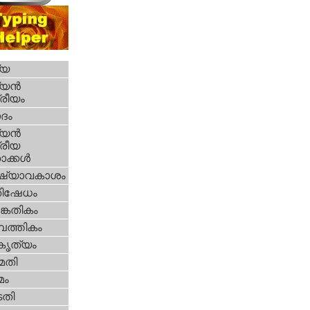
്യ
യന്‍
്രീയം
ദം
യന്‍
്രീയ
ക്കള്‍
ഷ്യാവകാശം
തിഷേധം
കേതികം
പത്തികം
റകൃത്യം
മതി
മം
തി