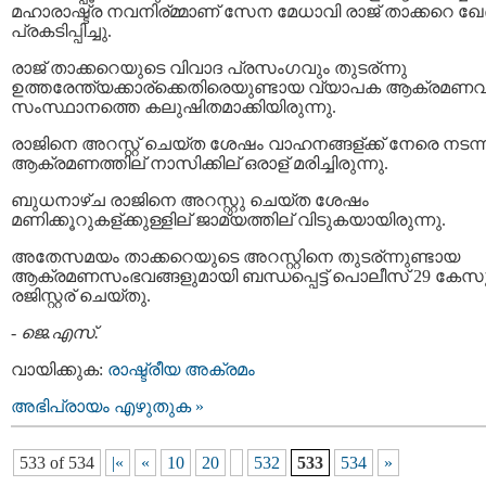
മഹാരാഷ്ട്ര നവനിര്മ്മാണ് സേന മേധാവി രാജ് താക്കറെ ഖേ
പ്രകടിപ്പിച്ചു.
രാജ് താക്കറെയുടെ വിവാദ പ്രസംഗവും തുടര്ന്നു
ഉത്തരേന്ത്യക്കാര്ക്കെതിരെയുണ്ടായ വ്യാപക ആക്രമണവ
സംസ്ഥാനത്തെ കലുഷിതമാക്കിയിരുന്നു.
രാജിനെ അറസ്റ്റ് ചെയ്ത ശേഷം വാഹനങ്ങള്ക്ക് നേരെ നടന്
ആക്രമണത്തില് നാസിക്കില് ഒരാള് മരിച്ചിരുന്നു.
ബുധനാഴ്ച രാജിനെ അറസ്റ്റു ചെയ്ത ശേഷം
മണിക്കൂറുകള്ക്കുള്ളില് ജാമ്യത്തില് വിടുകയായിരുന്നു.
അതേസമയം താക്കറെയുടെ അറസ്റ്റിനെ തുടര്ന്നുണ്ടായ
ആക്രമണസംഭവങ്ങളുമായി ബന്ധപ്പെട്ട് പൊലീസ് 29 കേസ
രജിസ്റ്റര് ചെയ്തു.
-
ജെ.എസ്.
വായിക്കുക:
രാഷ്ട്രീയ അക്രമം
അഭിപ്രായം എഴുതുക »
533 of 534
|«
«
10
20
532
533
534
»