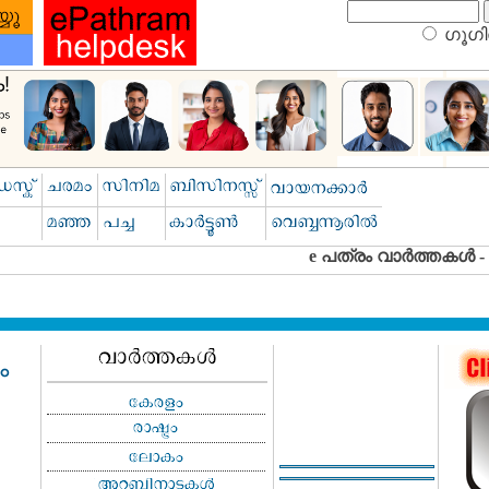
ഗൂഗിള
ം