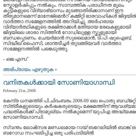
സ്കോളര്‍ഷിപ്പും നല്‍കും. സാമ്പത്തിക പരാധീനത മൂലം
കുട്ടികളുടെ വിദ്യാഭ്യാസം മുടങ്ങാതിരിക്കാനാണ് ഈ
തീരുമാനമെന്ന് മാനേജ്മെന്‍റ് കമ്മിറ്റി ഭാരവാഹികള്‍ ജിദ്ദയില്
വാര്‍ത്താ സമ്മേളനത്തില്‍ അറിയിച്ചു. അര്‍ഹരായ
വിദ്യാര്‍ത്ഥികളുടെ രക്ഷിതാക്കള്‍ മതിയായ രേഖകളുമായി
ജിദ്ദയിലെ ശാരാ സിത്തീന്‍ റോഡിലുള്ള സ്കൂളുമായി
ബന്ധപ്പെടണം. ചെയര്‍മാന്‍ സുലൈമാന്‍, ടി.പി ഷുഐബ്,
സിദ്ധീഖ് ഫൈസി, ശാന്തടീച്ചര്‍ തുടങ്ങിയവര്‍ വാര്‍ത്താ
സമ്മേളനത്തില്‍ പങ്കെടുത്തു.
-
ജെ.എസ്.
അഭിപ്രായം എഴുതുക »
വനിതകള്‍ക്കായി സോണിയാഗാന്ധി
February 21st, 2008
കേന്ദ്ര ധനമന്ത്രി പി.ചിദംബരം 2008-09 ലെ പൊതു ബഡ്‌ജറ്റി
സ്‌ത്രീകളുടെയും കര്‍ഷകരുടെയും ക്ഷേമത്തിന് ആവശ്യ
പദ്ധതികള്‍ക്ക് പ്രാമുഖ്യം നല്‍കുമെന്ന് യു‌പി‌എ അദ്ധ്യക്ഷ
സോണിയഗാന്ധി.
സ്വന്തം ലോക്‍സഭ മണ്ഡലമായ റായ് ബറേലിയില്‍ ബാങ്ക് 
ബറോഡ സംഘടിപ്പിച്ച ഒരു പരിപാടിയില്‍