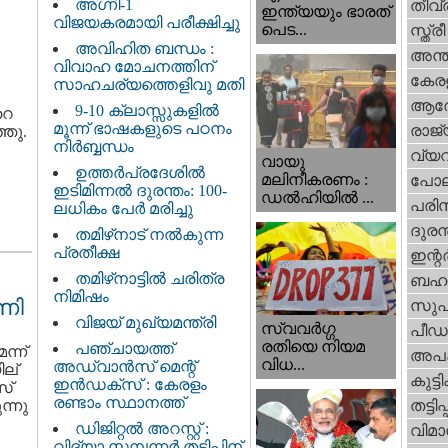
അഗ്നി-1
തീവ്
ഇന്ത്യയും ഭാരത്
വിജയകരമായി പരീക്ഷിച്ചു
പെട...
സ്ത്രീ
അവിഹിത ബന്ധം :
അന്ത
വിവാഹ മോചനത്തിന്
കേര
സാഹചര്യത്തെളിവു മതി
ആര
9-10 ക്ലാസ്സുകളിൽ
റെ
മൂന്ന് ഭാഷകളുടെ പഠനം
രാജ്
്ഞു.
നിർബ്ബന്ധം
വ്യ
വായു
ഉത്തർപ്രദേശിൽ
മലിനീകരണം :
പോല
ഇടിമിന്നൽ ദുരന്തം: 100-
ഡൽഹിയിൽ ...
പരിസ
ലധികം പേർ മരിച്ചു
ദുരന
തമിഴ്‌നാട് നൽകുന്ന
പ്രതീക്ഷ
ഇന്റര്
തമിഴ്‌നാട്ടില്‍ ചരിത്ര
ബഹു
നിമിഷം
ണി
സുപ
വിജയ് മുഖ്യമന്ത്രി
സ്വവര്‍ഗ്ഗ
പീഡ
രതിയെ നിയമ
പഞ്ചായത്ത്
്ന്
അപ
വിധ...
അഡ്വാൻസ് മെന്റ്
ല്
കുട്ട
ഇൻഡക്സ് : കേരളം
സ്
രണ്ടാം സ്ഥാനത്ത്
്നു
തട്ടിപ്പ്
ഡിജിറ്റൽ അറസ്റ്റ് :
വിമാ
വിദ്യാ സമ്പന്നർ തട്ടിപ്പിന്‌