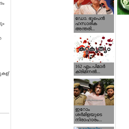
ദം
ഡോ. ഭൂപെന്‍
ും
ഹസാരിക
അന്തരി...
ന
162 എം.പിമാര്‍
ക്രിമിനല്‍...
ുകള്
ഇറോം
ശര്‍മിളയുടെ
നിരാഹാരം...