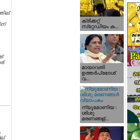
തില്
ക്രിക്കറ്റ്
ിന്
സ്‌റ്റേഡിയം ക...
ത്
ര്
മായാവതി
ഉത്തര്‍പ്രദേശ്‌
വ...
ന്യൂമോണിയ :
ശിശു
മരണങ്ങള്...
ം
ല്