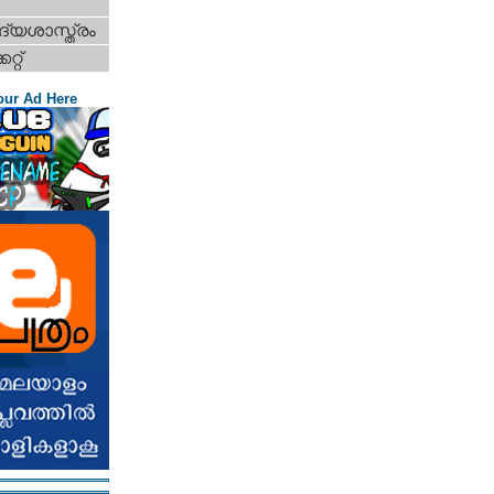
്യശാസ്ത്രം
റ്റ്‌
our Ad Here