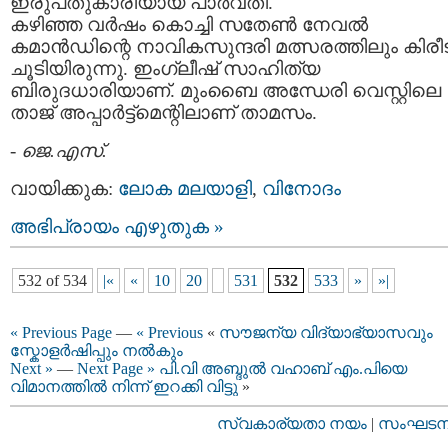
ഇരുപതുകാരിയായ പാര്‍വതി.
കഴിഞ്ഞ വര്‍ഷം കൊച്ചി സതേണ്‍ നേവല്‍
കമാന്‍ഡിന്റെ നാവികസുന്ദരി മത്സരത്തിലും കിരീ
ചൂടിയിരുന്നു. ഇംഗ്ലീഷ്‌ സാഹിത്യ
ബിരുദധാരിയാണ്‌. മുംബൈ അന്ധേരി വെസ്റ്റിലെ
താജ്‌ അപ്പാര്‍ട്ട്‌മെന്റിലാണ്‌ താമസം.
-
ജെ.എസ്.
വായിക്കുക:
ലോക മലയാളി
,
വിനോദം
അഭിപ്രായം എഴുതുക »
532 of 534
|«
«
10
20
531
532
533
»
»|
« Previous Page
—
« Previous
«
സൗജന്യ വിദ്യാഭ്യാസവും
സ്കോളര്‍ഷിപ്പും നല്‍കും
Next »
—
Next Page »
പി.വി അബ്ദുല്‍ വഹാബ് എം.പിയെ
വിമാനത്തില്‍ നിന്ന് ഇറക്കി വിട്ടു
»
സ്വകാര്യതാ നയം
|
സംഘടനാ 