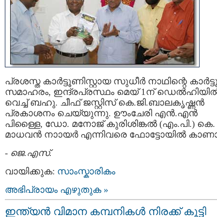
പ്രശസ്ത കാര്‍ട്ടൂണിസ്റ്റായ സുധീര്‍ നാഥിന്റെ കാര്‍ട്ട
സമാഹരം, ഇന്ദ്രപ്രസ്ഥം മെയ് 1ന് ഡെല്‍ഹിയില്
വെച്ച് ബഹു. ചീഫ് ജസ്റ്റിസ് കെ.ജി.ബാലകൃഷ്ണന്‍
പ്രകാശനം ചെയ്യുന്നു. ഊംചേരി എന്‍.എന്‍
പിള്ളൈ, ഡോ. മനോജ് കുരിശിങ്കല്‍ (എം.പി.) കെ.
മാധവന്‍ നാ‍ായര്‍ എന്നിവരെ ഫോട്ടോയില്‍ കാണാ
-
ജെ.എസ്.
വായിക്കുക:
സാംസ്കാരികം
അഭിപ്രായം എഴുതുക »
ഇന്ത്യന്‍ വിമാന കമ്പനികള്‍ നിരക്ക് കൂട്ടി