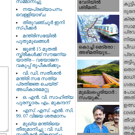
സമ്മാനിച്ചു
വേദിയില്‍
കുട്ട
ശ്രീമതി...
നയപ്രഖ്യാപനം
ദുരന
വെള്ളിയാഴ്ച
ക്ര
തിരുവഞ്ചൂർ ഇനി
സാമ
സ്പീക്കർ
പ്രവ
മന്ത്രിസഭയിൽ
നിയ
പുതുമുഖങ്ങൾ
പീഡ
കൊച്ചി മെട്രോ :
ജൂൺ 15 മുതൽ
അഴിമതിയുട...
സ്ത്രീകൾക്ക് സൗജന്യ
പ്ര
യാത്ര – വയോജന
തട്ടിപ്പ്
വകുപ്പ് രൂപീകരിക്കും
തൊഴ
വി. ഡി. സതീശന്‍
മാധ്
മന്ത്രി സഭ സത്യ
പ്രതിജ്ഞ ചെയ്ത്
ഗതാ
അധികാരമേറ്റു
മുല്ലപ്പെരിയാര്‍ :
പോല
ഒ. എൻ. വി. സാഹിത്യ
സംയുക്...
അതി
പുരസ്കാരം എം. മുകന്ദന്
ഉത്
എസ്. എസ്. എൽ. സി.
covi
99. 07 വിജയ ശതമാനം
തീവ്
മുഖ്യ മന്ത്രിയെ
രാഷ്ട
തീരുമാനിച്ചു : വി. ഡി.
അക്
സതീശന്‍ തിങ്കളാഴ്ച