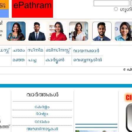
ഗൂഗിള
‍
ത്ത്‌