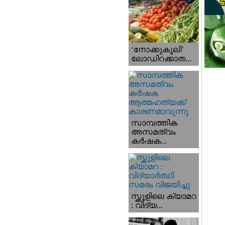
‘നോക്കുകൂലി’
ലോഡിറക്കാത...
സാമ്പത്തിക
അസമത്വം
കര്‍ഷക...
സ്ക്കൂളിലെ ക്യാമറ
: വിദ്യ...