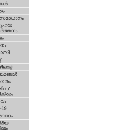
ികള്‍
്തം
മസമാധാനം
ൂഹ്യ
ര്‍ത്തനം
മം
നം
വാസി
‌
ിലാളി
യമങ്ങള്‍
ഗതം
ീസ്‌
ക്രമം
സവം
d-19
രവാദം
്രീയ
രമം