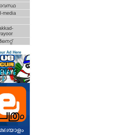
ാവസ്ഥ
l-media
akkad-
vayoor
‍നെറ്റ്‌
our Ad Here