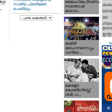
ലൈംഗികപീഢനം:
സത്യ പ്രതിജ്ഞ
കാല
സന്തോഷ്
ചെയ്യും
ം
മാധവ...
socia
മഴ
chav
guru
ഇന്റര്
മന്ത്രി
Y
മോഹനനൊപ്പം
വനിതാ ...
കേരളാ
കോണ്‍ഗ്രസ്സ്
(ബി) പ...