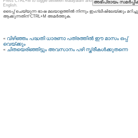
Press CTRL+M to toggle between Malayalam and
English.
ടൈപ്പ്‌ ചെയ്യുന്ന ഭാഷ മലയാളത്തില്‍ നിന്നും ഇംഗ്ലീഷിലേയ്ക്കും മറിച്ചു
ആക്കുന്നതിന് CTRL+M അമര്‍ത്തുക.
«
വിഴിഞ്ഞം പദ്ധതി ധാരണാ പത്രത്തില്‍ ഈ മാസം ഒപ്പ്
വെയ്ക്കും
«
ചിതയെരിഞ്ഞിട്ടും അവസാനം പഴി സ്ത്രീകള്‍ക്കുതന്നെ