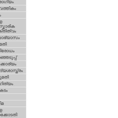
ോഗ്യം
പത്തികം
ം
ള
്കാരിക
്തിത്വം
യാഭ്യാസം
മതി
തിരോധം
്ഞെടുപ്പ്
്കാര്യം
്യശാസ്ത്രം
മതി
ിത്യം
കടം
ിമ
ള
്കോടതി