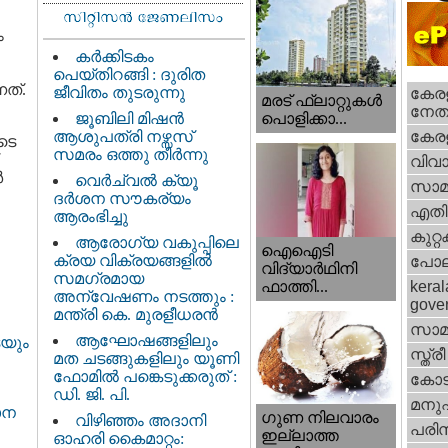
ം
കർക്കിടകം
പെയ്തിറങ്ങി : ദുരിത
ത്‌.
ജീവിതം തുടരുന്നു
കേരള
മരട് ഫ്ലാറ്റുകൾ
നേതാ
ജൂബിലി മിഷൻ
പൊളിക്കാ...
ആശുപത്രി നഴ്സസ്
കേരള
ുടെ
സമരം ഒത്തു തീർന്നു
വിവാ
‍
വെര്‍ച്വല്‍ ക്യൂ
സാമ
ദര്‍ശന സൗകര്യം
എതിര്
ആരംഭിച്ചു
കുറ്
ആരോഗ്യ വകുപ്പിലെ
ഐഐടി
ക്രയ വിക്രയങ്ങളിൽ
പോല
വിദ്യാര്‍ഥിനി
സമഗ്രമായ
ഫാത്തി...
keral
അന്വേഷണം നടത്തും :
gove
മന്ത്രി കെ. മുരളീധരൻ
സാമ
ആഘോഷങ്ങളിലും
െയും
സ്ത്രീ
മത ചടങ്ങുകളിലും യൂണി
ഫോമിൽ പങ്കെടുക്കരുത് :
കോട
ഡി. ജി. പി.
മനു
ാന
ഗുണ നിലവാരം
വിഴിഞ്ഞം അദാനി
പരിസ
ഇല്ലാത്ത
ഓഹരി കൈമാറ്റം: