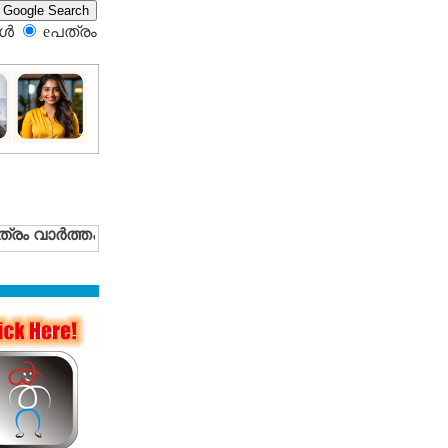
്‍
eപത്രം‍