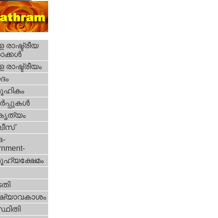
 രാഷ്ട്രീയ
ക്കള്‍
 രാഷ്ട്രീയം
ദം
ൂഹികം
‍പ്പുകള്‍
റകൃത്യം
ീസ്‌
a-
rnment-
ൂഹ്യക്ഷേമം
തി
ഷ്യാവകാശം
്ഥിതി