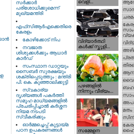
വെളി...
ആര
സർക്കാർ
പരിശോധിക്കുമെന്ന്
സാമ്
മുഖ്യമന്ത്രി
ചരമ
കേര
എഫ്‌സിആർഎക്കെതിരെ
സാംസ
കേരളം
വ്യക
ാന്‍
കോഴിക്കോട് നിപ
വിദ്യാർത്ഥി
വിദ്
കൾക്ക് സ്കൂളി...
നവജാത
അഴി
ശിശുക്കള്‍ക്കും ആധാര്‍
പ്ര
കാര്‍ഡ്
തിരഞ
സംസ്ഥാന ഡാറ്റയും
സൈബർ സുരക്ഷയും
ആനക
ള
ശക്തിപ്പെടുത്തും : മന്ത്രി
വൈദ
പി. കെ. കുഞ്ഞാലിക്കുട്ടി
പഴങ്ങളില്‍
ബഹു
സ്വകാര്യ
നിന്നും വീര്യം...
സാഹ
ദൃശ്യങ്ങള്‍ പകര്‍ത്തി
സമൂഹ മാധ്യമങ്ങളില്‍
അപ
പ്രചരിപ്പിച്ചാൽ കർശ്ശന
മതം
നിയമ നടപടി
സ്വീകരിക്കും
സിന
ഓർമ്മച്ചെപ്പ് കൂട്ടായ്മ
കേര
പഠന ഉപകരണങ്ങൾ
ഹൈക
സമ്മേളന