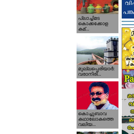
പ്ലാച്ചിമട
കൊക്കക്കോള
കമ്...
മുല്ലപ്പെരിയാര്‍:
വരാനിരി...
കൊച്ചുബാവ
കഥാലോകത്തെ
വലിയ...