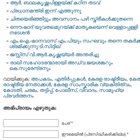
ആര്‍. ബാലകൃഷ്ണപിള്ളയ്ക്ക് കഠിന തടവ്‌
പ്രധാനമന്ത്രി ഇന്ന് എത്തുന്നു
ചിതയെരിഞ്ഞിട്ടും അവസാനം പഴി സ്ത്രീകള്‍ക്കുതന്നെ
നൌഷാദ് യുവതലമുറയ്ക്ക് മാതൃകയെന്ന് വെള്ളാപ്പള്ളി
നടേശന്‍
എം.ഐ.ഷാനവാസ് എം.പിയും സംഘവും തന്നെ തകര്‍ക്ക
ശ്രമിക്കുന്നു:ടി.സിദ്ദിഖ്
ജസ്റ്റിസ് വി.ആര്‍.കൃഷ്ണയ്യര്‍ അന്തരിച്ചു
രാഖി സഹോദരന്മാരായി അഡ്വ.ജയശങ്കറും
കെ.സുരേന്ദ്രനും
വായിക്കുക:
അപകടം
,
എതിര്‍പ്പുകള്‍
,
കേരള രാഷ്ട്രീയം
,
കേര
രാഷ്ട്രീയ നേതാക്കള്‍
,
കേരള സാംസ്കാരിക വ്യക്തിത്വം
,
കോടതി
,
ചരമം
,
തട്ടിപ്പ്‌
,
പോലീസ്‌
,
വിവാദം
,
സാമൂഹ്യ
പ്രവര്‍ത്തനം
അഭിപ്രായം എഴുതുക:
പേര് *
ഈമെയില്‍ (പ്രസിദ്ധീകരിക്കില്ല) *