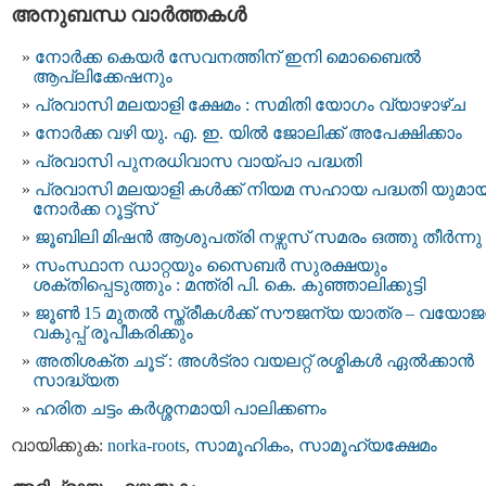
അനുബന്ധ വാര്‍ത്തകള്‍
നോർക്ക കെയർ സേവനത്തിന് ഇനി മൊബൈൽ
ആപ്ലിക്കേഷനും
പ്രവാസി മലയാളി ക്ഷേമം : സമിതി യോഗം വ്യാഴാഴ്ച
നോര്‍ക്ക വഴി യു. എ. ഇ. യില്‍ ജോലിക്ക് അപേക്ഷിക്കാം
പ്രവാസി പുനരധിവാസ വായ്പാ പദ്ധതി
പ്രവാസി മലയാളി കൾക്ക് നിയമ സഹായ പദ്ധതി യുമായ
നോർക്ക റൂട്ട്സ്
ജൂബിലി മിഷൻ ആശുപത്രി നഴ്സസ് സമരം ഒത്തു തീർന്നു
സംസ്ഥാന ഡാറ്റയും സൈബർ സുരക്ഷയും
ശക്തിപ്പെടുത്തും : മന്ത്രി പി. കെ. കുഞ്ഞാലിക്കുട്ടി
ജൂൺ 15 മുതൽ സ്ത്രീകൾക്ക് സൗജന്യ യാത്ര – വയോ
വകുപ്പ് രൂപീകരിക്കും
അതിശക്ത ചൂട് : അള്‍ട്രാ വയലറ്റ് രശ്മികള്‍ ഏല്‍ക്കാന്‍
സാദ്ധ്യത
ഹരിത ചട്ടം കർശ്ശനമായി പാലിക്കണം
വായിക്കുക:
norka-roots
,
സാമൂഹികം
,
സാമൂഹ്യക്ഷേമം