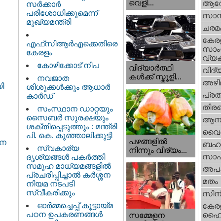
വെളി...
ആര
സർക്കാർ
പരിശോധിക്കുമെന്ന്
സാമ്
മുഖ്യമന്ത്രി
ചരമ
കേര
എഫ്‌സിആർഎക്കെതിരെ
സാംസ
കേരളം
വ്യക
കോഴിക്കോട് നിപ
വിദ്യാർത്ഥി
വിദ്
കൾക്ക് സ്കൂളി...
നവജാത
അഴി
ി
ശിശുക്കള്‍ക്കും ആധാര്‍
പ്ര
കാര്‍ഡ്
തിരഞ
സംസ്ഥാന ഡാറ്റയും
സൈബർ സുരക്ഷയും
ആനക
ശക്തിപ്പെടുത്തും : മന്ത്രി
വൈദ
പി. കെ. കുഞ്ഞാലിക്കുട്ടി
പഴങ്ങളില്‍
ജന
ബഹു
സ്വകാര്യ
നിന്നും വീര്യം...
സാഹ
ദൃശ്യങ്ങള്‍ പകര്‍ത്തി
സമൂഹ മാധ്യമങ്ങളില്‍
അപ
പ്രചരിപ്പിച്ചാൽ കർശ്ശന
മതം
നിയമ നടപടി
സ്വീകരിക്കും
സിന
ഓർമ്മച്ചെപ്പ് കൂട്ടായ്മ
കേര
പഠന ഉപകരണങ്ങൾ
ഹൈക
സമ്മേളന