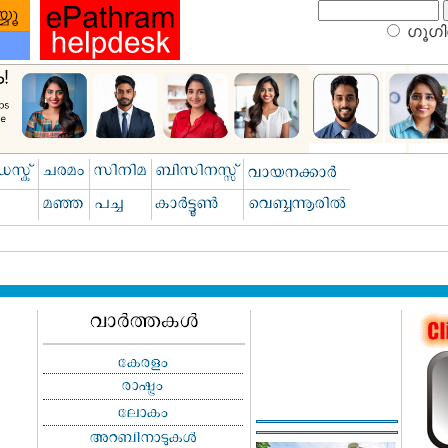
ഗൂഗിള