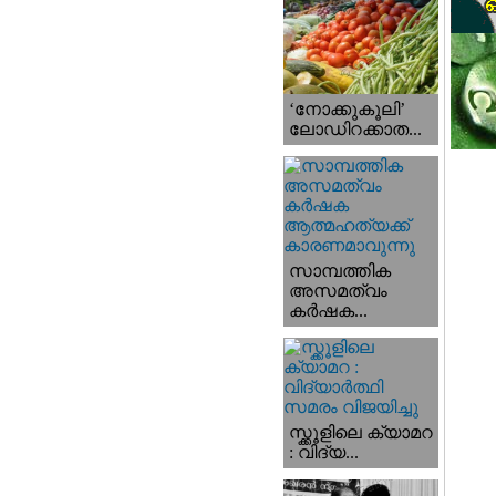
‘നോക്കുകൂലി’
ലോഡിറക്കാത...
സാമ്പത്തിക
അസമത്വം
കര്‍ഷക...
സ്ക്കൂളിലെ ക്യാമറ
: വിദ്യ...