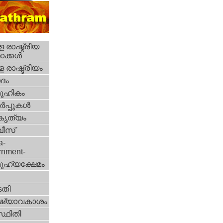
 രാഷ്ട്രീയ
ക്കള്‍
 രാഷ്ട്രീയം
ദം
ൂഹികം
‍പ്പുകള്‍
റകൃത്യം
ീസ്‌
a-
rnment-
ൂഹ്യക്ഷേമം
തി
ഷ്യാവകാശം
്ഥിതി