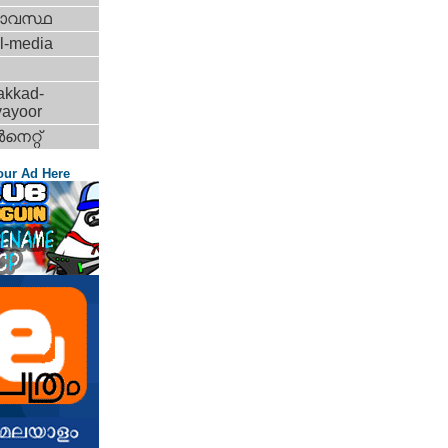
ാവസ്ഥ
l-media
akkad-
vayoor
‍നെറ്റ്‌
our Ad Here