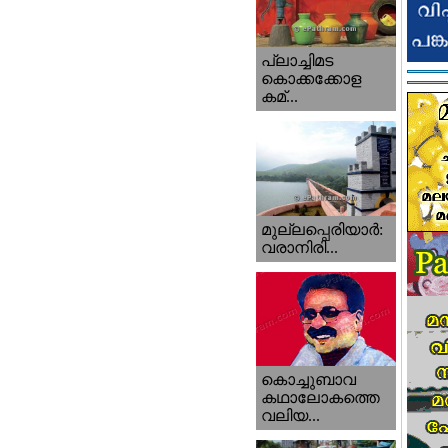
പ്ലാച്ചിമട
കൊക്കക്കോള
കമ്...
മുല്ലപ്പെരിയാര്‍:
വരാനിരി...
കൊച്ചുബാവ
കഥാലോകത്തെ
വലിയ...