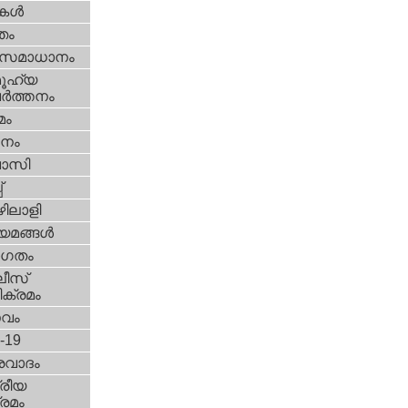
ികള്‍
്തം
മസമാധാനം
ൂഹ്യ
ര്‍ത്തനം
മം
നം
വാസി
‌
ിലാളി
യമങ്ങള്‍
ഗതം
ീസ്‌
ക്രമം
സവം
d-19
രവാദം
്രീയ
രമം