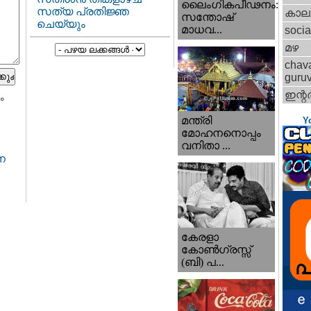
ലൈംഗികപീഢനം:
സത്യ പ്രതിജ്ഞ
കാല
സന്തോഷ്
ചെയ്യും
മാധവ...
socia
മഴ
chav
guru
ഇന്റര്
ം
മന്ത്രി
Y
മോഹനനൊപ്പം
വനിതാ ...
ാന
കേരളാ
കോണ്‍ഗ്രസ്സ്
(ബി) പ...