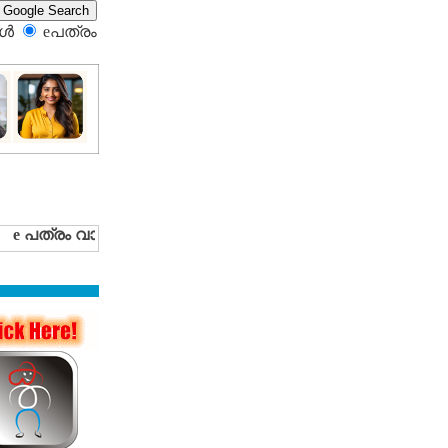
്‍
eപത്രം‍