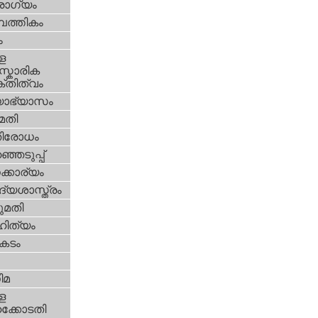
ോഗ്യം
പത്തികം
ം
ള
്കാരിക
്തിത്വം
യാഭ്യാസം
മതി
തിരോധം
്ഞെടുപ്പ്
്കാര്യം
്യശാസ്ത്രം
മതി
ിത്യം
കടം
ിമ
ള
്കോടതി