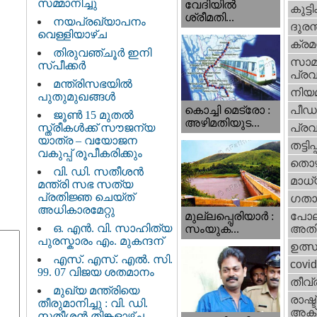
സമ്മാനിച്ചു
വേദിയില്‍
കുട്ട
ശ്രീമതി...
നയപ്രഖ്യാപനം
ദുരന
വെള്ളിയാഴ്ച
ക്ര
തിരുവഞ്ചൂർ ഇനി
സാമ
സ്പീക്കർ
പ്രവ
മന്ത്രിസഭയിൽ
നിയ
പുതുമുഖങ്ങൾ
പീഡ
കൊച്ചി മെട്രോ :
ജൂൺ 15 മുതൽ
അഴിമതിയുട...
സ്ത്രീകൾക്ക് സൗജന്യ
പ്ര
യാത്ര – വയോജന
തട്ടിപ്പ്
വകുപ്പ് രൂപീകരിക്കും
തൊഴ
വി. ഡി. സതീശന്‍
മാധ്
മന്ത്രി സഭ സത്യ
പ്രതിജ്ഞ ചെയ്ത്
ഗതാ
അധികാരമേറ്റു
മുല്ലപ്പെരിയാര്‍ :
പോല
ഒ. എൻ. വി. സാഹിത്യ
സംയുക്...
അതി
പുരസ്കാരം എം. മുകന്ദന്
ഉത്
എസ്. എസ്. എൽ. സി.
covi
99. 07 വിജയ ശതമാനം
തീവ്
മുഖ്യ മന്ത്രിയെ
രാഷ്ട
തീരുമാനിച്ചു : വി. ഡി.
അക്
സതീശന്‍ തിങ്കളാഴ്ച