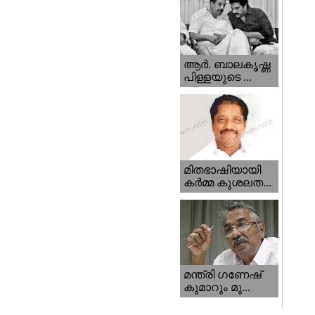
ആര്‍. ബാലകൃഷ്ണ
പിള്ളയുടെ ...
മിതഭാഷിയായി
കര്‍മ്മ കുശലത...
മന്ത്രി ഗണേഷ്‌
കുമാറും മു...