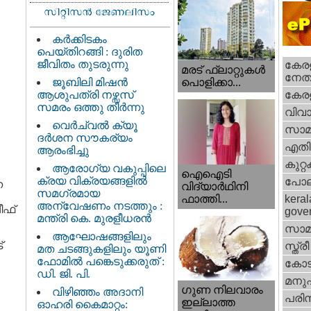
കർക്കിടകം
പെയ്തിറങ്ങി : ദുരിത
ജീവിതം തുടരുന്നു
കേരള
മരട് ഫ്ലാറ്റുകൾ
നേതാ
ജൂബിലി മിഷൻ
പൊളിക്കാ...
ആശുപത്രി നഴ്സസ്
കേരള
സമരം ഒത്തു തീർന്നു
വിവാ
വെര്‍ച്വല്‍ ക്യൂ
സാമ
ദര്‍ശന സൗകര്യം
എതിര്
ആരംഭിച്ചു
കുറ്
ആരോഗ്യ വകുപ്പിലെ
ഐഐടി
ക്രയ വിക്രയങ്ങളിൽ
പോല
ന
വിദ്യാര്‍ഥിനി
സമഗ്രമായ
ഫാത്തി...
keral
അന്വേഷണം നടത്തും :
ീഫ്
gove
മന്ത്രി കെ. മുരളീധരൻ
സാമ
ആഘോഷങ്ങളിലും
്
സ്ത്രീ
മത ചടങ്ങുകളിലും യൂണി
ഫോമിൽ പങ്കെടുക്കരുത് :
കോട
ഡി. ജി. പി.
മനു
ഗുണ നിലവാരം
വിഴിഞ്ഞം അദാനി
പരിസ
ഇല്ലാത്ത
ഓഹരി കൈമാറ്റം: