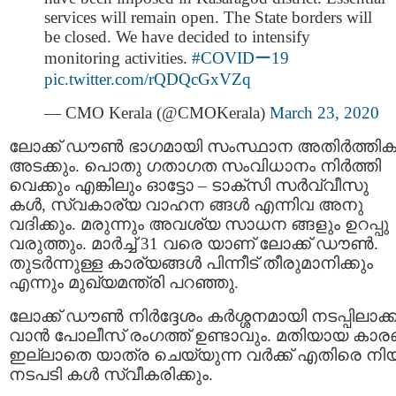
services will remain open. The State borders will
be closed. We have decided to intensify
monitoring activities.
#COVIDー19
pic.twitter.com/rQDQcGxVZq
— CMO Kerala (@CMOKerala)
March 23, 2020
ലോക്ക് ഡൗണ്‍ ഭാഗമായി സംസ്ഥാന അതിര്‍ത്തികള
അടക്കും. പൊതു ഗതാഗത സംവിധാനം നിര്‍ത്തി
വെക്കും എങ്കിലും ഓട്ടോ – ടാക്സി സര്‍വ്വീസു
കള്‍, സ്വകാര്യ വാഹന ങ്ങൾ എന്നിവ അനു
വദിക്കും. മരുന്നും അവശ്യ സാധന ങ്ങളും ഉറപ്പു
വരുത്തും. മാര്‍ച്ച് 31 വരെ യാണ് ലോക്ക് ഡൗണ്‍.
തുടര്‍ന്നുള്ള കാര്യങ്ങള്‍ പിന്നീട് തീരുമാനിക്കും
എന്നും മുഖ്യമന്ത്രി പറഞ്ഞു.
ലോക്ക് ഡൗണ്‍ നിര്‍ദ്ദേശം കര്‍ശ്ശനമായി നടപ്പിലാക്
വാന്‍ പോലീസ് രംഗത്ത് ഉണ്ടാവും. മതിയായ കാ
ഇല്ലാതെ യാത്ര ചെയ്യുന്ന വര്‍ക്ക് എതിരെ നി
നടപടി കള്‍ സ്വീകരിക്കും.