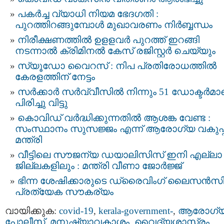
പകര്‍ച്ച വ്യാധി നിയമ ഭേദഗതി :
പുറത്തിറങ്ങുമ്പോള്‍ മുഖാവരണം നിര്‍ബ്ബന്ധം
നിരീക്ഷണത്തില്‍ ഉളളവര്‍ പുറത്ത് ഇറങ്ങി
നടന്നാല്‍ ക്രിമിനല്‍ കേസ് രജിസ്റ്റര്‍ ചെയ്യും
സ്യൂഡോ വൈറസ് : നിപ പ്രതിരോധത്തിൽ
കേരളത്തിന് നേട്ടം
സർക്കാർ സർവ്വീസിൽ നിന്നും 51 ഡോക്ടർമാ
പിരിച്ചു വിട്ടു
കൊവിഡ് വർദ്ധിക്കുന്നതിൽ ആശങ്ക വേണ്ട :
സംസ്ഥാനം സുസജ്ജം എന്ന് ആരോഗ്യ വകുപ്പ
മന്ത്രി
വീട്ടിലെ സൗജന്യ ഡയാലിസിസ് ഇനി എല്ലാ
ജില്ലകളിലും : മന്ത്രി വീണാ ജോർജ്ജ്
ഭിന്ന ശേഷിക്കാരുടെ ഡ്രൈവിംഗ് ലൈസൻസി
പ്രത്യേക സൗകര്യം
വായിക്കുക:
covid-19
,
kerala-government-
,
ആരോഗ്യ
പോലീസ്‌
,
മനുഷ്യാവകാശം
,
വൈദ്യശാസ്ത്രം
,