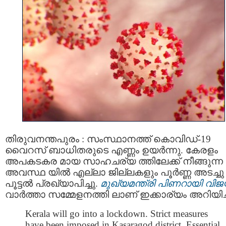
തിരുവനന്തപുരം : സംസ്ഥാനത്ത് കൊവിഡ്-19
വൈറസ് ബാധിതരുടെ എണ്ണം ഉയര്‍ന്നു. കേരളം
അപകടകര മായ സാഹചര്യ ത്തിലേക്ക് നീങ്ങുന്ന
അവസ്ഥ യില്‍ എല്ലാ ജില്ലകളും പൂര്‍ണ്ണ അടച്ചു
പൂട്ടല്‍ പ്രഖ്യാപിച്ചു.
മുഖ്യമന്ത്രി പിണറായി വിജ
വാര്‍ത്താ സമ്മേളനത്തി ലാണ് ഇക്കാര്യം അറിയിച്
Kerala will go into a lockdown. Strict measures
have been imposed in Kasaragod district. Essential