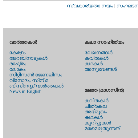
സ്വകാര്യതാ നയം
|
സംഘടനാ 
വാര്‍ത്തകള്‍
കലാ സാഹിത്യം
കേരളം
ലേഖനങ്ങള്‍
അറബിനാടുകള്‍
കവിതകള്‍
രാഷ്ട്രം
കഥകള്‍
ലോകം
അനുഭവങ്ങള്‍
സിറ്റിസണ്‍ ജേണലിസം
വിനോദം, സിനിമ
ബിസിനസ്സ് വാര്‍ത്തകള്‍
മഞ്ഞ (മാഗസിന്‍)
News in English
കവിതകള്‍
ചിത്രകല
അഭിമുഖം
കഥകള്‍
കുറിപ്പുകള്‍
മരമെഴുതുന്നത്