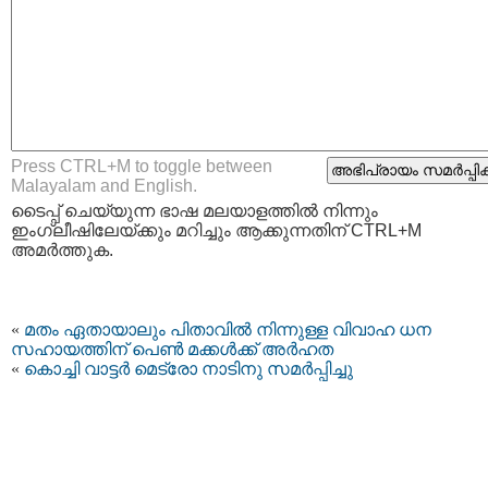
Press CTRL+M to toggle between
Malayalam and English.
ടൈപ്പ്‌ ചെയ്യുന്ന ഭാഷ മലയാളത്തില്‍ നിന്നും
ഇംഗ്ലീഷിലേയ്ക്കും മറിച്ചും ആക്കുന്നതിന് CTRL+M
അമര്‍ത്തുക.
«
മതം ഏതായാലും പിതാവിൽ നിന്നുള്ള വിവാഹ ധന
സഹായത്തിന് പെൺ മക്കൾക്ക് അർഹത
«
കൊച്ചി വാട്ടര്‍ മെട്രോ നാടിനു സമര്‍പ്പിച്ചു