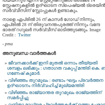
പയ്യന്നൂർ എന്നീ സ്റ്റേറ്റേഷനുകൾ അടക്കം 14
സ്റ്റേഷനുകളിൽ ഉദ്ഘാടന സ്‌പെഷ്യൽ ട്രെയി
സർവ്വീസിന് സ്റ്റോപ്പുകള്‍ ഉണ്ടാകും.
നാളെ ഏപ്രിൽ 26 ന് കാസർ ഗോഡ് നിന്നും,
ഏപ്രിൽ 28 ന് തിരുവനന്തപുരത്ത് നിന്നും വന്ദേ
ഭാരത് റഗുലർ സർവ്വീസ് ഓടിത്തുടങ്ങും. Image
Credit :
Twitter
-
pma
അനുബന്ധ വാര്‍ത്തകള്‍
ജീവനക്കാർക്ക് ഇനി മുതൽ ഒന്നാം തീയ്യതി
ശമ്പളം ലഭിക്കും : ഗതാഗത വകുപ്പ് മന്ത്രി കെ. ബ
ഗണേഷ് കുമാർ.
വിഴിഞ്ഞം തുറമുഖം : രണ്ടാം ഘട്ടം പ്രവർത്തന
ഉദ്ഘാടനം നിർവ്വഹിച്ച് മുഖ്യമന്ത്രി
വിഴിഞ്ഞം രാജ്യാന്തര തുറമുഖം രാജ്യത്തിന്
സമര്‍പ്പിച്ചു
വനിതാ മാധ്യമ പ്രവർത്തകർക്ക് ഒത്തു ചേരാ