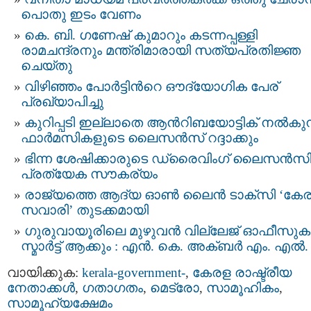
പൊതു ഇടം വേണം
കെ. ബി. ഗണേഷ് കുമാറും കടന്നപ്പള്ളി
രാമചന്ദ്രനും മന്ത്രിമാരായി സത്യപ്രതിജ്ഞ
ചെയ്തു
വിഴിഞ്ഞം പോർട്ടിന്‍റെ ഔദ്യോഗിക പേര്
പ്രഖ്യാപിച്ചു
കുറിപ്പടി ഇല്ലാതെ ആന്‍റിബയോട്ടിക് നൽകുന
ഫാർമസികളുടെ ലൈസൻസ് റദ്ദാക്കും
ഭിന്ന ശേഷിക്കാരുടെ ഡ്രൈവിംഗ് ലൈസൻസി
പ്രത്യേക സൗകര്യം
രാജ്യത്തെ ആദ്യ ഓൺ ലൈൻ ടാക്സി ‘കേ
സവാരി’ തുടക്കമായി
ഗുരുവായൂരിലെ മുഴുവൻ വില്ലേജ് ഓഫീസുക
സ്മാര്‍ട്ട് ആക്കും : എൻ. കെ. അക്ബർ എം. എൽ.
വായിക്കുക:
kerala-government-
,
കേരള രാഷ്ട്രീയ
നേതാക്കള്‍
,
ഗതാഗതം
,
മെട്രോ
,
സാമൂഹികം
,
സാമൂഹ്യക്ഷേമം