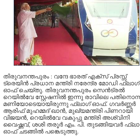
തിരുവനന്തപുരം : വന്ദേ ഭാരത് എക്സ് പ്രസ്സ്
ട്രെയിൻ പ്രധാന മന്ത്രി നരേന്ദ്ര മോഡി ഫ്ലാഗ്
ഓഫ് ചെയ്തു. തിരുവനന്തപുരം സെൻട്രൽ
റെയിൽവേ സ്റ്റേഷനിൽ ഇന്നു രാവിലെ പതിനൊന്
മണിയോടെയായിരുന്നു ഫ്ലാഗ് ഓഫ്. ഗവർണ്ണർ
ആരിഫ് മുഹമ്മദ് ഖാൻ, മുഖ്യമന്ത്രി പിണറായി
വിജയൻ, റെയിൽവേ വകുപ്പു മന്ത്രി അശ്വിനി
വൈഷ്ണവ്, ശശി തരൂർ എം. പി. തുടങ്ങിയവർ ഫ്ലാ
ഓഫ് ചടങ്ങിൽ പങ്കെടുത്തു.