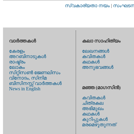
സ്വകാര്യതാ നയം
|
സംഘടനാ 
വാര്‍ത്തകള്‍
കലാ സാഹിത്യം
കേരളം
ലേഖനങ്ങള്‍
അറബിനാടുകള്‍
കവിതകള്‍
രാഷ്ട്രം
കഥകള്‍
ലോകം
അനുഭവങ്ങള്‍
സിറ്റിസണ്‍ ജേണലിസം
വിനോദം, സിനിമ
ബിസിനസ്സ് വാര്‍ത്തകള്‍
മഞ്ഞ (മാഗസിന്‍)
News in English
കവിതകള്‍
ചിത്രകല
അഭിമുഖം
കഥകള്‍
കുറിപ്പുകള്‍
മരമെഴുതുന്നത്