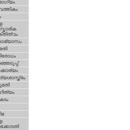
ോഗ്യം
പത്തികം
ം
ള
്കാരിക
്തിത്വം
യാഭ്യാസം
മതി
തിരോധം
്ഞെടുപ്പ്
്കാര്യം
്യശാസ്ത്രം
മതി
ിത്യം
കടം
ിമ
ള
്കോടതി