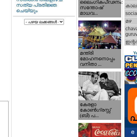
ലൈംഗികപീഢനം:
സത്യ പ്രതിജ്ഞ
കാല
സന്തോഷ്
ചെയ്യും
മാധവ...
socia
മഴ
chav
guru
ഇന്റര്
മന്ത്രി
Y
മോഹനനൊപ്പം
വനിതാ ...
കേരളാ
കോണ്‍ഗ്രസ്സ്
(ബി) പ...