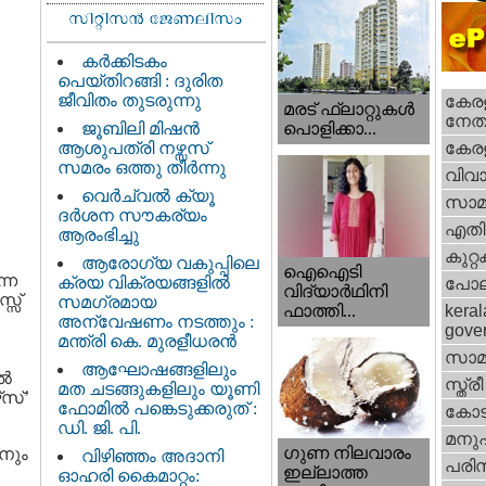
കർക്കിടകം
പെയ്തിറങ്ങി : ദുരിത
ജീവിതം തുടരുന്നു
കേരള
മരട് ഫ്ലാറ്റുകൾ
നേതാ
ജൂബിലി മിഷൻ
പൊളിക്കാ...
ആശുപത്രി നഴ്സസ്
കേരള
സമരം ഒത്തു തീർന്നു
വിവാ
വെര്‍ച്വല്‍ ക്യൂ
സാമ
ദര്‍ശന സൗകര്യം
എതിര്
ആരംഭിച്ചു
കുറ്
ആരോഗ്യ വകുപ്പിലെ
ഐഐടി
്ന
ക്രയ വിക്രയങ്ങളിൽ
പോല
വിദ്യാര്‍ഥിനി
്സ്
സമഗ്രമായ
ഫാത്തി...
keral
അന്വേഷണം നടത്തും :
gove
മന്ത്രി കെ. മുരളീധരൻ
സാമ
ആഘോഷങ്ങളിലും
തൽ
സ്ത്രീ
മത ചടങ്ങുകളിലും യൂണി
‌സ്’
ഫോമിൽ പങ്കെടുക്കരുത് :
കോട
ഡി. ജി. പി.
മനു
ഗുണ നിലവാരം
ാനും
വിഴിഞ്ഞം അദാനി
പരിസ
ഇല്ലാത്ത
ഓഹരി കൈമാറ്റം: