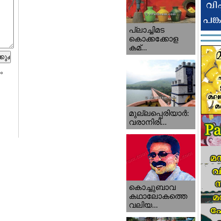
പ്ലാച്ചിമട
കൊക്കക്കോള
കമ്...
ം
മുല്ലപ്പെരിയാര്‍:
വരാനിരി...
കൊച്ചുബാവ
കഥാലോകത്തെ
വലിയ...