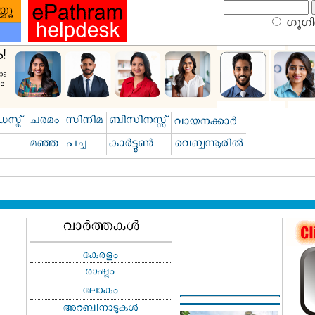
ഗൂഗിള