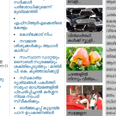
വെളി...
ആര
സർക്കാർ
പരിശോധിക്കുമെന്ന്
സാമ്
മുഖ്യമന്ത്രി
ചരമ
കേര
എഫ്‌സിആർഎക്കെതിരെ
സാംസ
കേരളം
വ്യക
കോഴിക്കോട് നിപ
വിദ്യാർത്ഥി
വിദ്
കൾക്ക് സ്കൂളി...
നവജാത
അഴി
ശിശുക്കള്‍ക്കും ആധാര്‍
പ്ര
കാര്‍ഡ്
തിരഞ
സംസ്ഥാന ഡാറ്റയും
ള
സൈബർ സുരക്ഷയും
ആനക
്ന O
ശക്തിപ്പെടുത്തും : മന്ത്രി
വൈദ
പി. കെ. കുഞ്ഞാലിക്കുട്ടി
പഴങ്ങളില്‍
ബഹു
സ്വകാര്യ
നിന്നും വീര്യം...
തു
സാഹ
ദൃശ്യങ്ങള്‍ പകര്‍ത്തി
ം
സമൂഹ മാധ്യമങ്ങളില്‍
അപ
പ്രചരിപ്പിച്ചാൽ കർശ്ശന
മതം
നിയമ നടപടി
സ്വീകരിക്കും
സിന
ഓർമ്മച്ചെപ്പ് കൂട്ടായ്മ
കേര
പഠന ഉപകരണങ്ങൾ
ഹൈക
സമ്മേളന