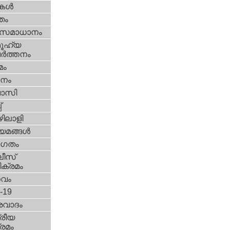
ികള്‍
്തം
മസമാധാനം
ൂഹ്യ
ര്‍ത്തനം
മം
നം
വാസി
‌
ിലാളി
യമങ്ങള്‍
ഗതം
ീസ്‌
ക്രമം
സവം
d-19
രവാദം
്രീയ
രമം