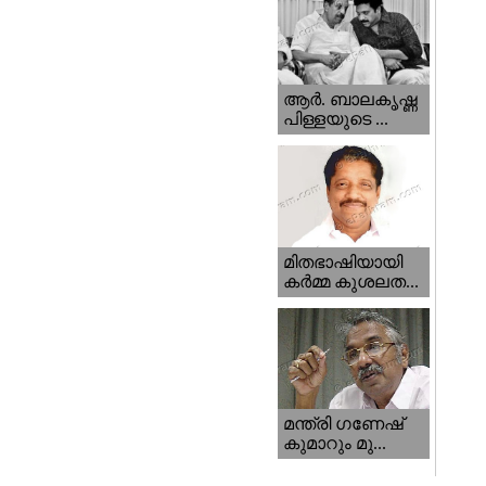
ആര്‍. ബാലകൃഷ്ണ
പിള്ളയുടെ ...
മിതഭാഷിയായി
കര്‍മ്മ കുശലത...
മന്ത്രി ഗണേഷ്‌
കുമാറും മു...