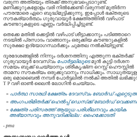
വരുന്ന അത്രയും തിരക്ക് അനുഭവപ്പെടാറുണ്ട്.
മണിക്കൂറുകളോളം വരി നിൽക്കേണ്ടി വരുന്നത് മുതിർന്ന
പൗരന്മാരെ ഏറെ ബുദ്ധിമുട്ടിക്കുന്നു. ഇപ്പോൾ ഭക്തരുടെ
സൗകര്യാർത്ഥം ഗുരുവായൂർ ക്ഷേത്രത്തിൽ വഴിപാട്
കൗണ്ടറുകളുടെ എണ്ണം വർദ്ധിപ്പിച്ചിട്ടുണ്ട്.
തെക്കേ മതിൽ ക്കെട്ടിൽ വഴിപാട് ശീട്ടാക്കാനും പടിഞ്ഞാറെ
നടയിൽ പ്രസാദം വാങ്ങാനും ഒരുക്കിയ കൗണ്ടറുകളിൽ
സുരക്ഷാ ഉദ്യോഗസ്ഥർക്കും ചുമതല നൽകിയിട്ടുണ്ട്.
ദൂരദേശങ്ങളിൽ നിന്നും ദർശനത്തിനു എത്തുന്ന ഭക്തർക്ക്
ഗുരുവായൂർ ദേവസ്വം
പോർട്ടലിലൂടെ
മുൻ കൂട്ടി ദർശന
സമയം ബുക്ക് ചെയ്യാനും ശ്രീകൃഷ്‌ണ റെസ്റ്റ് ഹൌസ്സിൽ
താമസ സൗകര്യം ഒരുക്കുവാനും സാധിക്കും. സാധുതയുള്
ഒരു മൊബൈൽ നമ്പർ പോർട്ടലിൽ നൽകി അതിൽ ലഭിക്കുന
T P വഴി ഓൺ ലൈൻ ലോഗിൻ ചെയ്യാം.
പാർത്ഥ സാരഥി ക്ഷേത്രം ദേവസ്വം ബോര്‍ഡ് ഏറ്റെടുത്
അംഗപരിമിതര്‍ക്ക്‌ ഹെല്‍പ്പ്‌ ഡെസ്‌ക്ക്‌ ബോര്‍ഡ്‌ വെക്കണ
ക്ഷേത്ര പരിസരത്ത് ആയുധ പരിശീലനവും കായിക
അഭ്യാസവും അനുവദിക്കില്ല : ഹൈക്കോടതി
-
pma