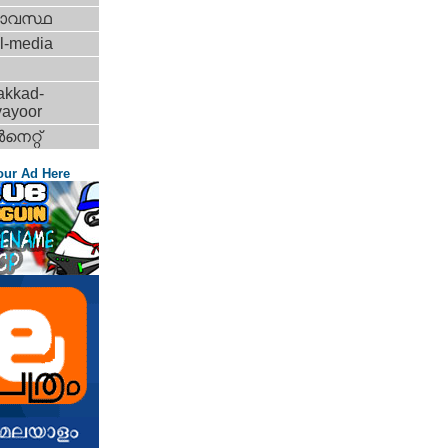
ാവസ്ഥ
l-media
akkad-
vayoor
‍നെറ്റ്‌
our Ad Here