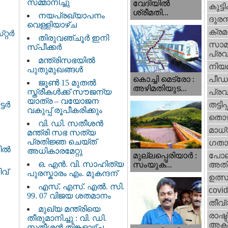
സമ്മാനിച്ചു
വേദിയില്‍
കുട്ട
ശ്രീമതി...
നയപ്രഖ്യാപനം
ദുരന
വെള്ളിയാഴ്ച
ക്ര
റ്റർ
തിരുവഞ്ചൂർ ഇനി
സാമ
സ്പീക്കർ
പ്രവ
മന്ത്രിസഭയിൽ
നിയ
പുതുമുഖങ്ങൾ
പീഡ
കൊച്ചി മെട്രോ :
ജൂൺ 15 മുതൽ
അഴിമതിയുട...
സ്ത്രീകൾക്ക് സൗജന്യ
പ്ര
യാത്ര – വയോജന
തട്ടിപ്പ്
ര്‍
വകുപ്പ് രൂപീകരിക്കും
തൊഴ
വി. ഡി. സതീശന്‍
മാധ്
മന്ത്രി സഭ സത്യ
പ്രതിജ്ഞ ചെയ്ത്
ഗതാ
തിൽ
അധികാരമേറ്റു
മുല്ലപ്പെരിയാര്‍ :
പോല
ഒ. എൻ. വി. സാഹിത്യ
സംയുക്...
അതി
ിവ്
പുരസ്കാരം എം. മുകന്ദന്
ഉത്
എസ്. എസ്. എൽ. സി.
covi
99. 07 വിജയ ശതമാനം
തീവ്
മുഖ്യ മന്ത്രിയെ
രാഷ്ട
തീരുമാനിച്ചു : വി. ഡി.
അക്
സതീശന്‍ തിങ്കളാഴ്ച