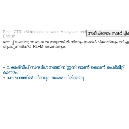
Press CTRL+M to toggle between Malayalam and
English.
ടൈപ്പ്‌ ചെയ്യുന്ന ഭാഷ മലയാളത്തില്‍ നിന്നും ഇംഗ്ലീഷിലേയ്ക്കും മറിച്ചു
ആക്കുന്നതിന് CTRL+M അമര്‍ത്തുക.
«
ലക്ഷദ്വീപ് സന്ദർശനത്തിന് ഇനി ഓൺ ലൈൻ പെർമിറ്റ്
മാത്രം
«
കേരളത്തിൽ വീണ്ടും താമര വിരിഞ്ഞു