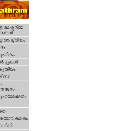
 രാഷ്ട്രീയ
ക്കള്‍
 രാഷ്ട്രീയം
ദം
ൂഹികം
‍പ്പുകള്‍
റകൃത്യം
ീസ്‌
a-
rnment-
ൂഹ്യക്ഷേമം
തി
ഷ്യാവകാശം
്ഥിതി