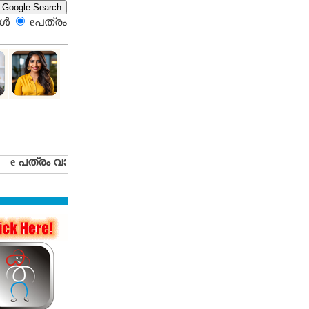
്‍
eപത്രം‍