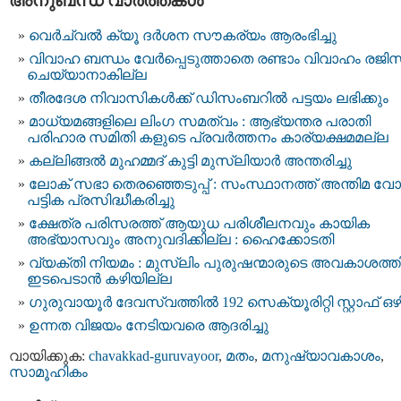
അനുബന്ധ വാര്‍ത്തകള്‍
വെര്‍ച്വല്‍ ക്യൂ ദര്‍ശന സൗകര്യം ആരംഭിച്ചു
വിവാഹ ബന്ധം വേർപ്പെടുത്താതെ രണ്ടാം വിവാഹം രജിസ്‌
ചെയ്യാനാകില്ല
തീരദേശ നിവാസികൾക്ക് ഡിസംബറിൽ പട്ടയം ലഭിക്കും
മാധ്യമങ്ങളിലെ ലിംഗ സമത്വം : ആഭ്യന്തര പരാതി
പരിഹാര സമിതി കളുടെ പ്രവർത്തനം കാര്യക്ഷമമല്ല
കല്ലിങ്ങൽ മുഹമ്മദ് കുട്ടി മുസ്ലിയാർ അന്തരിച്ചു
ലോക് സഭാ തെരഞ്ഞെടുപ്പ് : സംസ്ഥാനത്ത് അന്തിമ വോട്ട
പട്ടിക പ്രസിദ്ധീകരിച്ചു
ക്ഷേത്ര പരിസരത്ത് ആയുധ പരിശീലനവും കായിക
അഭ്യാസവും അനുവദിക്കില്ല : ഹൈക്കോടതി
വ്യക്തി നിയമം : മുസ്‌ലിം പുരുഷന്മാരുടെ അവകാശത്
ഇടപെടാന്‍ കഴിയില്ല
ഗുരുവായൂർ ദേവസ്വത്തിൽ 192 സെക്യൂരിറ്റി സ്റ്റാഫ് ഒഴ
ഉന്നത വിജയം നേടിയവരെ ആദരിച്ചു
വായിക്കുക:
chavakkad-guruvayoor
,
മതം
,
മനുഷ്യാവകാശം
,
സാമൂഹികം