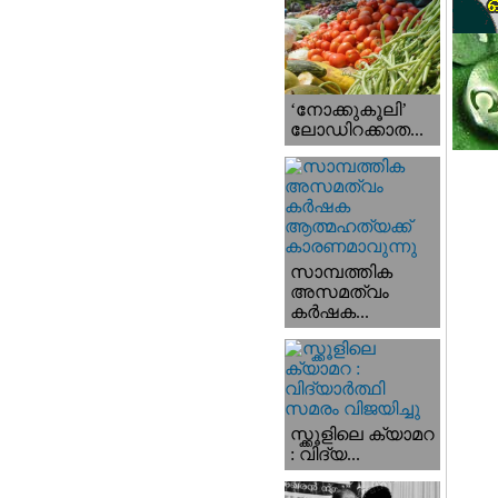
‘നോക്കുകൂലി’
ലോഡിറക്കാത...
സാമ്പത്തിക
അസമത്വം
കര്‍ഷക...
സ്ക്കൂളിലെ ക്യാമറ
: വിദ്യ...