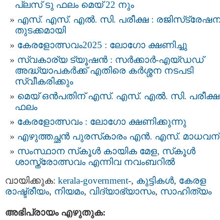
പ്ലസ് ടു ഫലം മെയ് 22 നും
എസ്. എസ്. എല്‍. സി. പരീക്ഷ : രജിസ്‌ട്രേഷന
തുടക്കമായി
കേരളോത്സവം2025 : ലോഗോ ക്ഷണിച്ചു
സ്വകാര്യ ട്യൂഷന്‍ : സര്‍ക്കാര്‍-എയ്ഡഡ്
അദ്ധ്യാപകർക്ക് എതിരെ കർശ്ശന നടപടി
സ്വീകരിക്കും
മെയ്‌ ഒൻപതിന്‌ എസ്. എസ്. എൽ. സി. പരീക്ഷ
ഫലം
കേരളോത്സവം : ലോഗോ ക്ഷണിക്കുന്നു
എഴുത്തച്ഛന്‍ പുരസ്‌കാരം എന്‍. എസ്. മാധവന്
സംസ്ഥാന സ്‌കൂൾ കായിക മേള, സ്‌കൂൾ
ശാസ്ത്രോത്സവം എന്നിവ നവംബറിൽ
വായിക്കുക:
kerala-government-
,
കുട്ടികള്‍
,
കേരള
രാഷ്ട്രീയം
,
നിയമം
,
വിദ്യാഭ്യാസം
,
സാഹിത്യം
അഭിപ്രായം എഴുതുക: