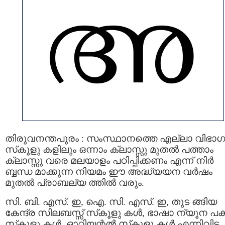
തിരുവനന്തപുരം : സംസ്ഥാനത്തെ എല്ലാ വിഭാഗ
സ്‌കൂളു കളിലും ഒന്നാം ക്ലാസ്സു മുതല്‍ പത്താം
ക്ലാസ്സു വരെ മലയാളം പഠിപ്പിക്കണം എന്ന് നിര്‍
ബ്ബന്ധ മാക്കുന്ന നിയമം ഈ അദ്ധ്യയന വര്‍ഷം
മുതല്‍ പ്രാബല്യ ത്തില്‍ വരും.
സി. ബി. എസ്. ഇ, ഐ. സി. എസ്. ഇ, തുട ങ്ങിയ
കേന്ദ്ര സിലബസ്സ് സ്‌കൂളു കള്‍, ഭാഷാ ന്യൂന പക
സ്‌കൂളു കള്‍, ഓറിയന്റല്‍ സ്‌കൂളു കള്‍ എന്നിവിട