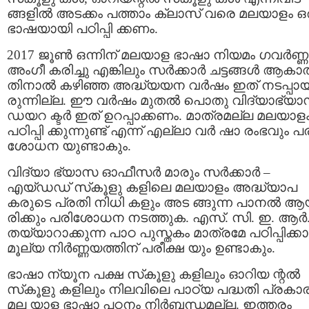
ങ്ങളില്‍ അടക്കം പത്താം ക്ലാസ് വരെ മലയാളം ഒ
ഭാഷയായി പഠിപ്പി ക്കണം.
2017 ജൂണ്‍ ഒന്നിന് മലയാള ഭാഷാ നിയമം ഗവര്‍ണ്ണര
അംഗീ കരിച്ചു എങ്കിലും സര്‍ക്കാര്‍ ചട്ടങ്ങള്‍ ആകാ
തിനാല്‍ കഴിഞ്ഞ അദ്ധ്യയന വര്‍ഷം ഇത് നടപ്പായ
രുന്നില്ല. ഈ വര്‍ഷം മുതല്‍ പൊതു വിദ്യാഭ്യ
ഡയറ ക്ടര്‍ ഇത് ഉറപ്പാക്കണം. മാത്രമല്ല മലയാള
പഠിപ്പി ക്കുന്നുണ്ട് എന്ന് എല്ലാ വര്‍ ഷാ രംഭവും പ
ശോധന യുണ്ടാകും.
വിദ്യാ ഭ്യാസ ഓഫീസര്‍ മാരും സര്‍ക്കാര്‍ –
എയ്ഡഡ് സ്‌കൂളു കളിലെ മലയാളം അദ്ധ്യാപ
കരുടെ പ്രതി നിധി കളും അട ങ്ങുന്ന പാനല്‍ ആ
രിക്കും പരിശോധന നടത്തുക. എസ്. സി. ഇ. ആര്‍. 
തയ്യാറാക്കുന്ന പാഠ പുസ്തകം മാത്രമേ പഠിപ്പിക്കാ
മൂല്യ നിര്‍ണ്ണയത്തിന് പരീക്ഷ യും ഉണ്ടാകും.
ഭാഷാ ന്യൂന പക്ഷ സ്‌കൂളു കളിലും ഓറിയ ന്റല്‍
സ്‌കൂളു കളിലും നിലവിലെ പാഠ്യ പദ്ധതി പ്രകാ
മല യാള ഭാഷാ പഠനം നിര്‍ബ്ബന്ധമല്ല. ഇത്തരം