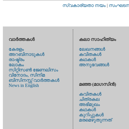
സ്വകാര്യതാ നയം
|
സംഘടനാ 
വാര്‍ത്തകള്‍
കലാ സാഹിത്യം
കേരളം
ലേഖനങ്ങള്‍
അറബിനാടുകള്‍
കവിതകള്‍
രാഷ്ട്രം
കഥകള്‍
ലോകം
അനുഭവങ്ങള്‍
സിറ്റിസണ്‍ ജേണലിസം
വിനോദം, സിനിമ
ബിസിനസ്സ് വാര്‍ത്തകള്‍
മഞ്ഞ (മാഗസിന്‍)
News in English
കവിതകള്‍
ചിത്രകല
അഭിമുഖം
കഥകള്‍
കുറിപ്പുകള്‍
മരമെഴുതുന്നത്