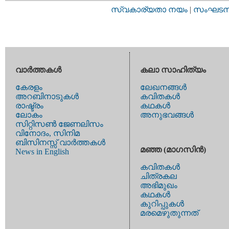
സ്വകാര്യതാ നയം
|
സംഘടനാ 
വാര്‍ത്തകള്‍
കലാ സാഹിത്യം
കേരളം
ലേഖനങ്ങള്‍
അറബിനാടുകള്‍
കവിതകള്‍
രാഷ്ട്രം
കഥകള്‍
ലോകം
അനുഭവങ്ങള്‍
സിറ്റിസണ്‍ ജേണലിസം
വിനോദം, സിനിമ
ബിസിനസ്സ് വാര്‍ത്തകള്‍
മഞ്ഞ (മാഗസിന്‍)
News in English
കവിതകള്‍
ചിത്രകല
അഭിമുഖം
കഥകള്‍
കുറിപ്പുകള്‍
മരമെഴുതുന്നത്