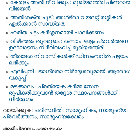
കേരളം അതി ജീവിക്കും : മുഖ്യമന്ത്രി പിണറായ
വിജയൻ
അതിശക്ത ചൂട് : അള്‍ട്രാ വയലറ്റ് രശ്മികള്‍
ഏല്‍ക്കാന്‍ സാദ്ധ്യത
ഹരിത ചട്ടം കർശ്ശനമായി പാലിക്കണം
വിഴിഞ്ഞം തുറമുഖം : രണ്ടാം ഘട്ടം പ്രവർത്തന
ഉദ്ഘാടനം നിർവ്വഹിച്ച് മുഖ്യമന്ത്രി
തീരദേശ നിവാസികൾക്ക് ഡിസംബറിൽ പട്ടയം
ലഭിക്കും
എലിപ്പനി : ജാഗ്രതാ നിർദ്ദേശവുമായി ആരോ
വകുപ്പ്‌
മഴക്കാലം : പ്രത്യേക കര്‍മ്മ സേന
രൂപീകരിക്കുവാൻ തദ്ദേശ സ്ഥാപനങ്ങള്‍ക്ക്
നിർദ്ദേശം
വായിക്കുക:
പരിസ്ഥിതി
,
സാമൂഹികം
,
സാമൂഹ്യ
പ്രവര്‍ത്തനം
,
സാമൂഹ്യക്ഷേമം
അഭിപ്രായം എഴുതുക: