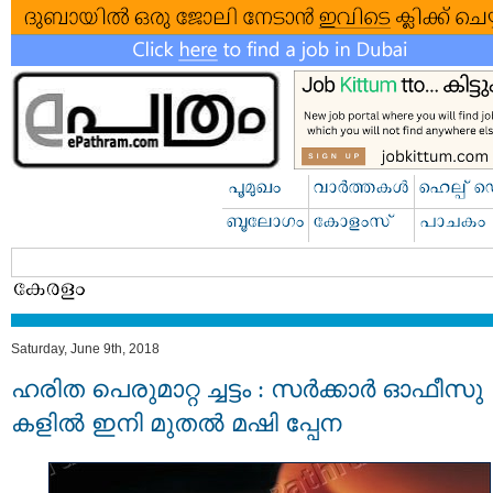
Saturday, June 9th, 2018
ഹ​രി​ത പെ​രു​മാ​റ്റ​ ച്ച​ട്ടം : സർക്കാർ ഓഫീസു
കളില്‍ ഇനി മുതല്‍ മഷി പ്പേന