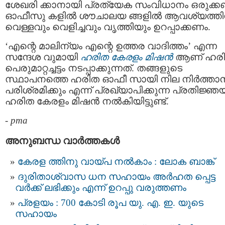
ശേഖരി ക്കാനായി പ്രത്യേക സംവിധാനം ഒരുക്ക
ഓഫീസു കളില്‍ ശൗചാലയ ങ്ങളില്‍ ആവശ്യത്തി
വെള്ളവും വെളിച്ചവും വൃത്തിയും ഉറപ്പാക്കണം.
‘എന്റെ മാലിന്യം എന്റെ ഉത്തര വാദിത്തം’ എന്ന
സന്ദേശ വുമായി
ഹരിത കേരളം മിഷന്‍
ആണ് ഹര
പെരുമാറ്റച്ചട്ടം നടപ്പാക്കുന്നത്. തങ്ങളുടെ
സ്ഥാപനത്തെ ഹരിത ഓഫീ സായി നില നിർത്താന്
പരിശ്രമിക്കും എന്ന് പ്രഖ്യാപിക്കുന്ന പ്രതിജ്ഞ
ഹരിത കേരളം മിഷന്‍ നൽകിയിട്ടുണ്ട്.
-
pma
അനുബന്ധ വാര്‍ത്തകള്‍
കേരള ത്തിനു വായ്പ നല്‍കാം : ലോക ബാങ്ക്
ദുരിതാശ്വാസ ധന സഹായം അർഹത പ്പെട്ട
വർക്ക് ലഭിക്കും എന്ന് ഉറപ്പു വരുത്തണം
പ്രളയം : 700 കോടി രൂപ യു. എ. ഇ. യുടെ
സഹായം