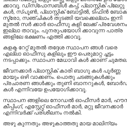
ക്കാവൂ. ഡിസ്പോസബിള്‍ കപ്പ്, പ്ലാസ്റ്റിക് പ്ലേറ്റു
കള്‍, സ്പൂണ്‍, പ്ലാസ്റ്റിക് ബോട്ടില്‍, ടിഫിന്‍ ബോക
സ്ട്രോ, സഞ്ചികള്‍ തുടങ്ങി യവക്കെല്ലാം ഇനി
മുതല്‍ സർ ക്കാർ ഓഫീസു കളി ലേക്ക് പ്രവേശനം
ഇല്ലാ താവും. പുനരുപയോഗി ക്കാവുന്ന പാത്ര
ങ്ങളിലേ ഭക്ഷണം എത്തി ക്കാവൂ.
കളക്ട റേറ്റ് മുതല്‍ തദ്ദേശ സ്ഥാപന ങ്ങൾ വരെ
എല്ലാ ഓഫീസു കളിലും ഈ പെരുമാറ്റ ച്ചട്ടം
നടപ്പാക്കും. സ്ഥാപന മേധാവി കൾ ക്കാണ് ചുമതല
ജീവനക്കാര്‍ പ്ലാസ്റ്റിക് കാരി ബാഗു കള്‍ പൂർണ്ണ
മായും ഒഴി വാക്കണം. പൊതു ചടങ്ങുകൾക്കും
പ്രചാരണ ങ്ങൾക്കും തുണി ബാനറുകള്‍, ബോർ
കള്‍ എന്നിവയേ ഉപയോഗിക്കാവൂ.
സ്ഥാപന ങ്ങളിലെ നോഡല്‍ ഓഫീസർ മാർ, ഹൗ
കീപ്പിംഗ്, എസ്റ്റേറ്റ് ഓഫീസർ മാ‍ര്‍, മറ്റു ജീവനക്കാര്‍
എന്നിവർക്ക് പരിശീലനം നൽകി.
അഴു കുന്നതും അഴുകാത്തതു മായ മാലിന്യം