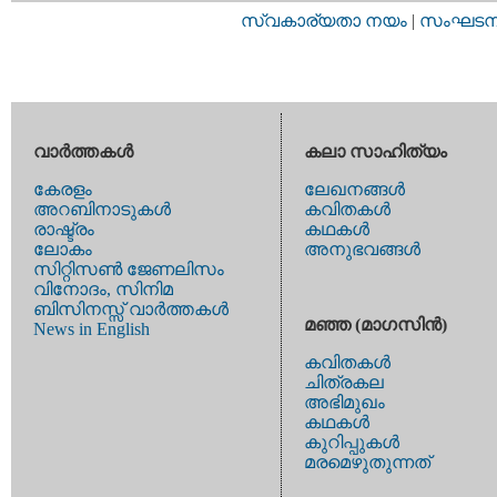
സ്വകാര്യതാ നയം
|
സംഘടനാ 
വാര്‍ത്തകള്‍
കലാ സാഹിത്യം
കേരളം
ലേഖനങ്ങള്‍
അറബിനാടുകള്‍
കവിതകള്‍
രാഷ്ട്രം
കഥകള്‍
ലോകം
അനുഭവങ്ങള്‍
സിറ്റിസണ്‍ ജേണലിസം
വിനോദം, സിനിമ
ബിസിനസ്സ് വാര്‍ത്തകള്‍
മഞ്ഞ (മാഗസിന്‍)
News in English
കവിതകള്‍
ചിത്രകല
അഭിമുഖം
കഥകള്‍
കുറിപ്പുകള്‍
മരമെഴുതുന്നത്