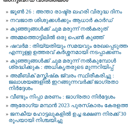
ജൂൺ 26 : അന്താ രാഷ്ട്ര ലഹരി വിരുദ്ധ ദിനം
നവജാത ശിശുക്കള്‍ക്കും ആധാര്‍ കാര്‍ഡ്
കുഞ്ഞുങ്ങൾക്ക് ചുമ മരുന്ന് നൽകരുത്
അമ്മത്തൊട്ടിലില്‍ ഒരു പെൺ കുഞ്ഞ്
ഷവർമ : തിയ്യതിയും സമയവും രേഖപ്പെടുത്
എന്നുള്ള ഉത്തരവ് കർശ്ശനമായി നടപ്പാക്കണം
കുഞ്ഞുങ്ങൾക്ക് ചുമ മരുന്ന് നൽകുമ്പോൾ
ശ്രദ്ധിക്കുക : അധികൃതരുടെ മുന്നറിയിപ്പ്
അമീബിക് മസ്തിഷ്‌ക ജ്വരം സ്ഥിരീകരിച്ചു :
ജലാശയങ്ങളില്‍ ഇറങ്ങുന്നവര്‍ക്ക് ജാഗ്രതാ
നിർദ്ദേശം
വീണ്ടും നിപ്പാ മരണം : ജാഗ്രതാ നിർദ്ദേശം
ആരോഗ്യ മന്ഥൻ 2023 പുരസ്‌കാരം കേരളത്ത
ജനകീയ ഹോട്ടലുകളിൽ ഉച്ച ഭക്ഷണ നിരക്ക് 30
രൂപയായി നിശ്ചയിച്ചു