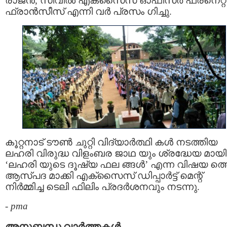
രാജൻ, സിവിൽ എക്‌സൈസ് ഓഫീസർ ഫ്രനെറ്റ്
ഫ്രാൻസീസ് എന്നി വർ പ്രസം ഗിച്ചു.
കൂറ്റനാട് ടൗൺ ചുറ്റി വിദ്യാർത്ഥി കൾ നടത്തിയ
ലഹരി വിരുദ്ധ വിളംബര ജാഥ യും ശ്രദ്ധേയ മായി
‘ലഹരി യുടെ ദൂഷ്യ ഫല ങ്ങൾ’ എന്ന വിഷയ ത്ത
ആസ്പദ മാക്കി എക്‌സൈസ് ഡിപ്പാർട്ട് മെന്റ്
നിർമ്മിച്ച ടെലി ഫിലിം പ്രദർശനവും നടന്നു.
-
pma
അനുബന്ധ വാര്‍ത്തകള്‍