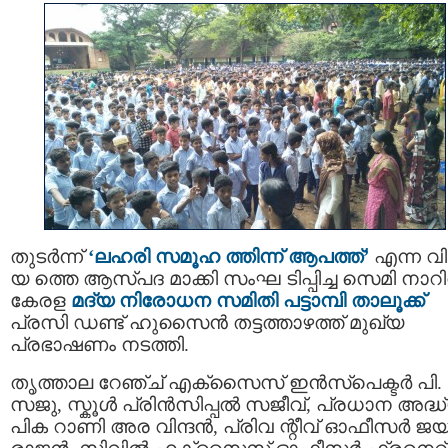
തുടർന്ന്
‘ലഹരി സമൂഹ ത്തിന്ന് ആപത്ത്’
എന്ന വ
യ ത്തെ ആസ്പദ മാക്കി സംഘ ടിപ്പിച്ച സെമി നാറ
കേരള
മദ്യ നിരോധന സമിതി പട്ടാമ്പി താലൂക്ക്
പ്രസി ഡണ്ട് ഹുസൈൻ തട്ടത്താഴത്ത്‌ മുഖ്യ
പ്രഭാഷണം നടത്തി.
തൃത്താല റേഞ്ച് എക്‌സൈസ് ഇൻസ്‌പെക്ടർ പി.
സജു, സ്കൂൾ പ്രിൻസിപ്പൽ സജീവ്, പ്രധാന അദ്ധ
പിക റാണി അര വിന്ദൻ, പ്രിവ ന്റീവ് ഓഫീസർ ജ