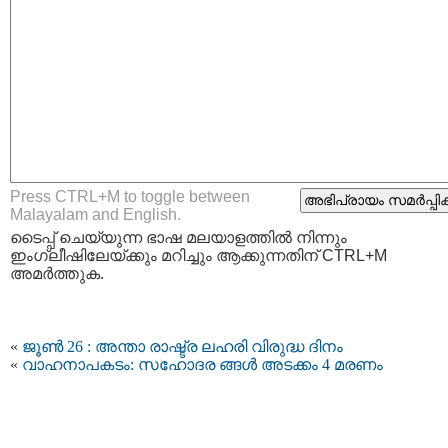
Press CTRL+M to toggle between
Malayalam and English.
ടൈപ്പ്‌ ചെയ്യുന്ന ഭാഷ മലയാളത്തില്‍ നിന്നും
ഇംഗ്ലീഷിലേയ്ക്കും മറിച്ചും ആക്കുന്നതിന് CTRL+M
അമര്‍ത്തുക.
«
ജൂൺ 26 : അന്താ രാഷ്ട്ര ലഹരി വിരുദ്ധ ദിനം
«
വാഹനാപകടം: സഹോദര ങ്ങള്‍ അടക്കം 4 മരണം