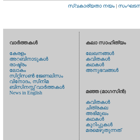
സ്വകാര്യതാ നയം
|
സംഘടനാ 
വാര്‍ത്തകള്‍
കലാ സാഹിത്യം
കേരളം
ലേഖനങ്ങള്‍
അറബിനാടുകള്‍
കവിതകള്‍
രാഷ്ട്രം
കഥകള്‍
ലോകം
അനുഭവങ്ങള്‍
സിറ്റിസണ്‍ ജേണലിസം
വിനോദം, സിനിമ
ബിസിനസ്സ് വാര്‍ത്തകള്‍
മഞ്ഞ (മാഗസിന്‍)
News in English
കവിതകള്‍
ചിത്രകല
അഭിമുഖം
കഥകള്‍
കുറിപ്പുകള്‍
മരമെഴുതുന്നത്