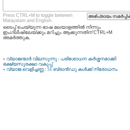
Press CTRL+M to toggle between
Malayalam and English.
ടൈപ്പ്‌ ചെയ്യുന്ന ഭാഷ മലയാളത്തില്‍ നിന്നും
ഇംഗ്ലീഷിലേയ്ക്കും മറിച്ചും ആക്കുന്നതിന് CTRL+M
അമര്‍ത്തുക.
«
വ്യാജന്മാർ വിലസുന്നു : പരിശോധന കര്‍ശ്ശനമാക്കി
ഭക്ഷ്യസുരക്ഷാ വകുപ്പ്​
«
വ്യാജ വെളിച്ചണ്ണ : 51 ബ്രാൻഡു കൾക്ക് നിരോധനം