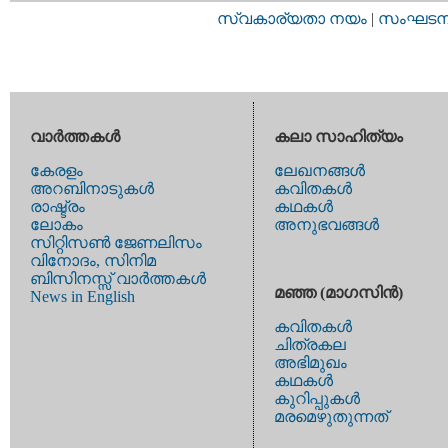
സ്വകാര്യതാ നയം
|
സംഘടനാ 
വാര്‍ത്തകള്‍
കലാ സാഹിത്യം
കേരളം
ലേഖനങ്ങള്‍
അറബിനാടുകള്‍
കവിതകള്‍
രാഷ്ട്രം
കഥകള്‍
ലോകം
അനുഭവങ്ങള്‍
സിറ്റിസണ്‍ ജേണലിസം
വിനോദം, സിനിമ
ബിസിനസ്സ് വാര്‍ത്തകള്‍
മഞ്ഞ (മാഗസിന്‍)
News in English
കവിതകള്‍
ചിത്രകല
അഭിമുഖം
കഥകള്‍
കുറിപ്പുകള്‍
മരമെഴുതുന്നത്