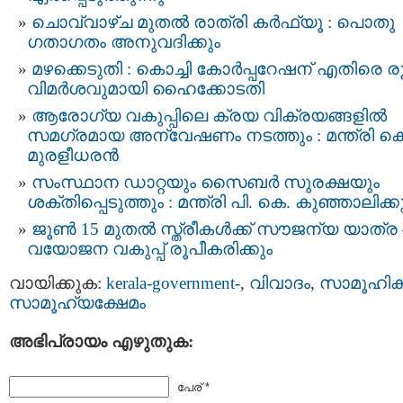
ചൊവ്വാഴ്ച മുതല്‍ രാത്രി കര്‍ഫ്യൂ : പൊതു
ഗതാഗതം അനുവദിക്കും
മഴക്കെടുതി : കൊച്ചി കോർപ്പറേഷന് എതിരെ ര
വിമര്‍ശവുമായി ഹൈക്കോടതി
ആരോഗ്യ വകുപ്പിലെ ക്രയ വിക്രയങ്ങളിൽ
സമഗ്രമായ അന്വേഷണം നടത്തും : മന്ത്രി കെ
മുരളീധരൻ
സംസ്ഥാന ഡാറ്റയും സൈബർ സുരക്ഷയും
ശക്തിപ്പെടുത്തും : മന്ത്രി പി. കെ. കുഞ്ഞാലിക്കുട
ജൂൺ 15 മുതൽ സ്ത്രീകൾക്ക് സൗജന്യ യാത്ര 
വയോജന വകുപ്പ് രൂപീകരിക്കും
വായിക്കുക:
kerala-government-
,
വിവാദം
,
സാമൂഹിക
സാമൂഹ്യക്ഷേമം
അഭിപ്രായം എഴുതുക:
പേര് *