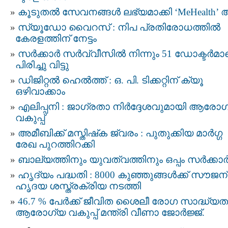
കൂടുതൽ സേവനങ്ങൾ ലഭ്യമാക്കി ‘MeHealth’ ആ
സ്യൂഡോ വൈറസ് : നിപ പ്രതിരോധത്തിൽ
കേരളത്തിന് നേട്ടം
സർക്കാർ സർവ്വീസിൽ നിന്നും 51 ഡോക്ടർമാ
പിരിച്ചു വിട്ടു
ഡിജിറ്റൽ ഹെൽത്ത് : ഒ. പി. ടിക്കറ്റിന് ക്യൂ
ഒഴിവാക്കാം
എലിപ്പനി : ജാഗ്രതാ നിർദ്ദേശവുമായി ആരോ
വകുപ്പ്‌
അമീബിക്ക് മസ്തിഷ്‌ക ജ്വരം : പുതുക്കിയ മാര്‍ഗ്ഗ
രേഖ പുറത്തിറക്കി
ബാല്യത്തിനും യുവത്വത്തിനും ഒപ്പം സർക്കാ
ഹൃദ്യം പദ്ധതി : 8000 കുഞ്ഞുങ്ങൾക്ക് സൗജന
ഹൃദയ ശസ്ത്രക്രിയ നടത്തി
46.7 % പേർക്ക് ജീവിത ശൈലീ രോഗ സാദ്ധ്യത 
ആരോഗ്യ വകുപ്പ് മന്ത്രി വീണാ ജോർജ്ജ്.