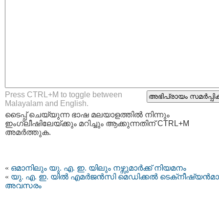
Press CTRL+M to toggle between
Malayalam and English.
ടൈപ്പ്‌ ചെയ്യുന്ന ഭാഷ മലയാളത്തില്‍ നിന്നും
ഇംഗ്ലീഷിലേയ്ക്കും മറിച്ചും ആക്കുന്നതിന് CTRL+M
അമര്‍ത്തുക.
«
ഒമാനിലും യു. എ. ഇ. യിലും നഴ്സുമാര്‍ക്ക് നിയമനം
«
യു. എ. ഇ. യിൽ എമർജൻസി മെഡിക്കൽ ടെക്‌നീഷ്യൻമാർ
അവസരം