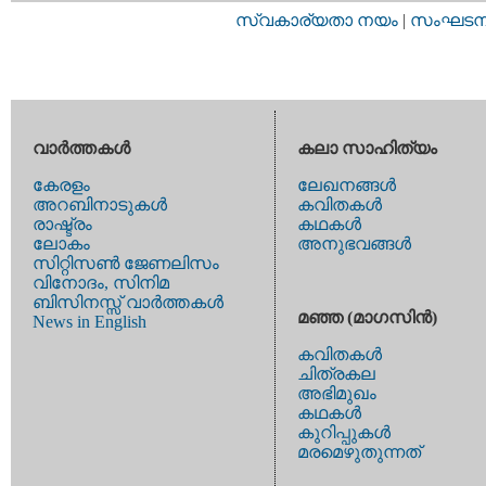
സ്വകാര്യതാ നയം
|
സംഘടനാ 
വാര്‍ത്തകള്‍
കലാ സാഹിത്യം
കേരളം
ലേഖനങ്ങള്‍
അറബിനാടുകള്‍
കവിതകള്‍
രാഷ്ട്രം
കഥകള്‍
ലോകം
അനുഭവങ്ങള്‍
സിറ്റിസണ്‍ ജേണലിസം
വിനോദം, സിനിമ
ബിസിനസ്സ് വാര്‍ത്തകള്‍
മഞ്ഞ (മാഗസിന്‍)
News in English
കവിതകള്‍
ചിത്രകല
അഭിമുഖം
കഥകള്‍
കുറിപ്പുകള്‍
മരമെഴുതുന്നത്