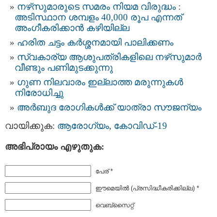
നഴ്‌സുമാരുടെ സമരം നിയമ വിരുദ്ധം :
അടിസ്ഥാന ശമ്പളം 40,000 രൂപ എന്നത്
അംഗീകരിക്കാൻ കഴിയില്ല
ഹരിത ചട്ടം കർശ്ശനമായി പാലിക്കണം
സ്വകാര്യ ആശുപത്രികളിലെ നഴ്‌സുമാർ
വീണ്ടും പണിമുടക്കുന്നു
ഗുണ നിലവാരം ഇല്ലാത്ത മരുന്നുകൾ
നിരോധിച്ചു
അർബുദ രോഗികൾക്ക് യാത്രാ സൗജന്യം
വായിക്കുക:
ആരോഗ്യം
,
കോവിഡ്-19
അഭിപ്രായം എഴുതുക:
പേര് *
ഈമെയില്‍ (പ്രസിദ്ധീകരിക്കില്ല) *
വെബ്സൈറ്റ്