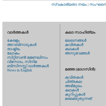
സ്വകാര്യതാ നയം
|
സംഘടനാ 
വാര്‍ത്തകള്‍
കലാ സാഹിത്യം
കേരളം
ലേഖനങ്ങള്‍
അറബിനാടുകള്‍
കവിതകള്‍
രാഷ്ട്രം
കഥകള്‍
ലോകം
അനുഭവങ്ങള്‍
സിറ്റിസണ്‍ ജേണലിസം
വിനോദം, സിനിമ
ബിസിനസ്സ് വാര്‍ത്തകള്‍
മഞ്ഞ (മാഗസിന്‍)
News in English
കവിതകള്‍
ചിത്രകല
അഭിമുഖം
കഥകള്‍
കുറിപ്പുകള്‍
മരമെഴുതുന്നത്