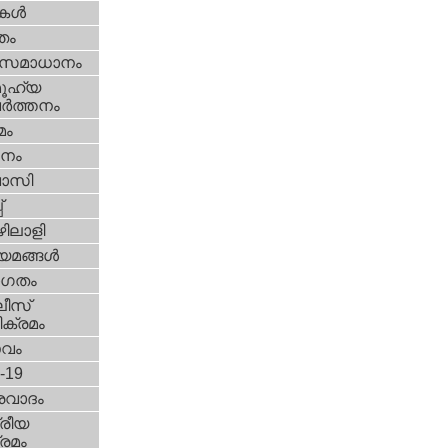
ികള്‍
്തം
മസമാധാനം
ൂഹ്യ
ര്‍ത്തനം
മം
നം
വാസി
‌
ിലാളി
യമങ്ങള്‍
ഗതം
ീസ്‌
ക്രമം
സവം
d-19
രവാദം
്രീയ
രമം