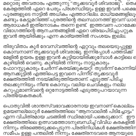
മറ്റൊരു അവതാരം എത്തുന്നു “തൃക്കടവൂര്‍ ശിവരാജു”. തെക്
കേരളത്തില്‍ ഏറെ പേരും പ്രശസ്ഥിയും ഉള്ള ഇവന്‍ പക്ഷെ
പൂരങ്ങളുടെ നാട്ടില്‍ അധികം എത്താറില്ല. മാധ്യമങ്ങളില
കണ്ടും കേട്ടുമറിഞ്ഞ്‌ പൂരത്തിന്റെ തലസ്ഥാനത്ത്‌ ഇവന്‌ ധാ
ആരാധകര്‍ ഇതിനോടകം തന്നെ ഉണ്ട്‌. ഇത്തവണ പാറമേക്കാ
വിഭാഗത്തിന്റെ ആനചന്തങ്ങളില്‍ ഏറെ ശ്രദ്ധപിടിച്ചുപറ്റുക
ഇവന്‍ ആയിരിക്കും എന്ന കാര്യത്തില്‍ സംശയം ഇല്ല.
തിരുവിതാം കൂര്‍ ദേവസ്വത്തിന്റെ ഏറ്റവും തലയെടുപ്പുള്ള
കൊമ്പനാണ് തൃക്കടവൂര്‍ ശിവരാജു‍. ഇന്നിപ്പോള്‍ പത്തടിക്ക്‌
മേളില്‍ ഉയരം ഉള്ള ഇവന്‍ കുട്ടിയായിരിക്കുമ്പോള്‍ കാട്ടിലെ 
കുഴിയില്‍ വെണു. കുഴിയില്‍ നിന്നും നാട്ടുകാരും
ഫോറസ്റ്റുകാരും ചേര്‍ന്ന് കരയ്ക്കുകയറ്റി തുടര്‍ന്ന് കോന്നി
ആനക്കൂട്ടില്‍ എത്തിപെട്ട ഇവനെ പിന്നീട്‌ തൃക്കടവൂര്‍
ക്ഷേത്രത്തില്‍ നടയ്ക്കിരുത്തിയതാണ്‌. ഏടുത്ത്‌ പിടിച്ച
തലക്കുന്നിയും നീണ്ട കൊമ്പും വലിയ ചെവികളും നല്ല
കറുപ്പുമാണിവന്റെ ഒറ്റനോട്ടത്തില്‍ എടുത്തുപറയാവുന്ന
പ്രത്യേകതകള്‍.
പൊതുവില്‍ ശാന്തസ്വഭാവക്കാരനായ ഇവനാണ്‌ കൊല്ലം
ഉമയണല്ലോ‍ൂര്‍ ക്ഷേത്രത്തിലെ “ആനവാലില്‍ പിടിച്ചോട്ടം”
എന്ന വിചിത്രമായ ചടങ്ങില്‍ സ്ഥിരമായി പങ്കെടുക്കാറ്‌. ഈ
ക്ഷേത്രത്തിലെ ഉത്സവത്തോടനുബന്ധിച്ച്‌ വിവിധ കരകളില്‍
നിന്നും തിരഞ്ഞെടുക്കപ്പെടുന്ന പ്രതിനിധികള്‍ ക്ഷേത്രത്തി
സമീപം ഉള്ള പന്തലില്‍ നിന്നും ക്ഷേത്രനടവരെ ആനയുടെ