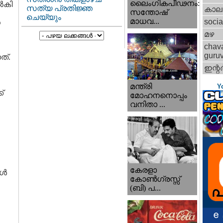
ലൈംഗികപീഢനം:
്‍കി
സത്യ പ്രതിജ്ഞ
കാല
സന്തോഷ്
ചെയ്യും
മാധവ...
socia
‍
മഴ
chav
guru
്‌.
ഇന്റര്
മന്ത്രി
Y
‌
മോഹനനൊപ്പം
വനിതാ ...
കേരളാ
്‍
കോണ്‍ഗ്രസ്സ്
(ബി) പ...