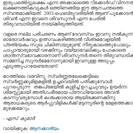
ഇരുപത്തെട്ടുലക്ഷം എന്ന അക്കാലത്തെ റിക്കോര്‍ഡ്‌ വിനനല
ലക്ഷണത്തികവുകള്‍ ഒത്തിണങ്ങിയ ഈ ആനചന്തത്തെ
സ്വന്തമാക്കിയത്‌. 2003-ഫെബ്രുവരിയില്‍ ആണ്‌ പൂക്കോടന്
ശിവന്‍ എന്ന ഇവനെ ശിവസുന്ദര്‍ എന്ന പേരില്‍
തിരുവമ്പാടിയില്‍ നടയ്ക്കിരുത്തിയത്‌.
വളരെ നല്ല പരിചരണം ആണ്‌ ദേവസ്വം ഇവനു നല്‍കുന്നത
ഓരോവര്‍ഷവും ഉത്സവംകഴിഞ്ഞാല്‍ വിശ്രമവേളയില്‍
പ്രത്യേകം സുഖ ചികിത്സയുമുണ്ട്‌. നീരുകാലത്തുപോലും
പാപ്പാന്മാരുമായി വഴക്കിനും വയ്യാവേലിക്കും പോകാതെ
ശാന്തസ്വഭാവക്കാരനാണ്‌ ശിവസുന്ദര്‍.തന്നെ തിരുവമ്പാടിക്ക്
സമ്മനിച്ച സുന്ദര്‍മേനോനുമായി ഇവനുള്ള അടുപ്പം
എടുത്തുപറയേണ്ടതാണ്‌.
മഠത്തിലെ വരവിനു സ്വര്‍ണ്ണതലേക്കെട്ടിലെ
സ്വര്‍ണ്ണക്കുമിളകളില്‍ ഉച്ചവെയില്‍ പതിക്കുമ്പോള്‍
പുറപ്പെടുന്ന തങ്കപ്രഭയില്‍ കുളിച്ച്‌ ഉറച്ചചുവടും ഉയര്‍ന്ന
ശിരസ്സുമായി അതിഗംഭീരമായ പ്രൗഡിയോടെ അവന്‍
കടന്നുവരുമ്പോള്‍ കശ്ചക്കാരായ ആയിരക്കണക്കിനു
ആരാധകരുടെ ആര്‍പ്പുവിളികള്‍ക്ക്‌ മട്ടന്നൂരിന്റെ മേളത്തേക്കാള
മുഴക്കമേറും.
-
എസ്. കുമാര്‍
വായിക്കുക:
ആനക്കാര്യം