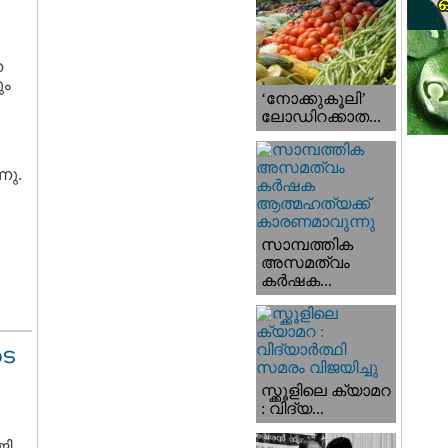
ന
ും
‘നോക്കുകൂലി’
ലോഡിറക്കാത...
നു.
സാമ്പത്തിക
അസമത്വം
കര്‍ഷക...
ടെ
സ്ക്കൂളിലെ ക്യാമറ
: വിദ്യ...
ജി.