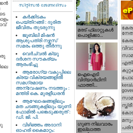
കന്‍
ൂടെ
കർക്കിടകം
രാളം
പെയ്തിറങ്ങി : ദുരിത
വ്‌
ജീവിതം തുടരുന്നു
കേരള
മരട് ഫ്ലാറ്റുകൾ
നേതാ
ജൂബിലി മിഷൻ
പൊളിക്കാ...
ആശുപത്രി നഴ്സസ്
കേരള
സമരം ഒത്തു തീർന്നു
വിവാ
വെര്‍ച്വല്‍ ക്യൂ
സാമ
ഒരു
ദര്‍ശന സൗകര്യം
എതിര്
ആരംഭിച്ചു
യിലെ
കുറ്
ആരോഗ്യ വകുപ്പിലെ
ഐഐടി
ക്രയ വിക്രയങ്ങളിൽ
പോല
വിദ്യാര്‍ഥിനി
സമഗ്രമായ
ഫാത്തി...
keral
അന്വേഷണം നടത്തും :
gove
മന്ത്രി കെ. മുരളീധരൻ
സാമ
ആഘോഷങ്ങളിലും
സ്ത്രീ
മത ചടങ്ങുകളിലും യൂണി
ഫോമിൽ പങ്കെടുക്കരുത് :
കോട
ഡി. ജി. പി.
മനു
ഗുണ നിലവാരം
നു
വിഴിഞ്ഞം അദാനി
പരിസ
ഇല്ലാത്ത
ഓഹരി കൈമാറ്റം: