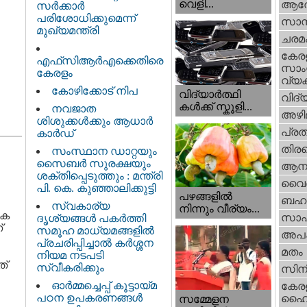
വെളി...
ആര
സർക്കാർ
പരിശോധിക്കുമെന്ന്
സാമ്
മുഖ്യമന്ത്രി
ചരമ
കേര
എഫ്‌സിആർഎക്കെതിരെ
സാംസ
കേരളം
വ്യക
കോഴിക്കോട് നിപ
വിദ്യാർത്ഥി
വിദ്
കൾക്ക് സ്കൂളി...
നവജാത
അഴി
ശിശുക്കള്‍ക്കും ആധാര്‍
പ്ര
കാര്‍ഡ്
തിരഞ
സംസ്ഥാന ഡാറ്റയും
സൈബർ സുരക്ഷയും
ആനക
ശക്തിപ്പെടുത്തും : മന്ത്രി
വൈദ
പി. കെ. കുഞ്ഞാലിക്കുട്ടി
പഴങ്ങളില്‍
ബഹു
സ്വകാര്യ
നിന്നും വീര്യം...
ധക
സാഹ
ദൃശ്യങ്ങള്‍ പകര്‍ത്തി
‌
സമൂഹ മാധ്യമങ്ങളില്‍
അപ
പ്രചരിപ്പിച്ചാൽ കർശ്ശന
മതം
നിയമ നടപടി
്‌
സ്വീകരിക്കും
സിന
ഓർമ്മച്ചെപ്പ് കൂട്ടായ്മ
കേര
പഠന ഉപകരണങ്ങൾ
ഹൈക
സമ്മേളന