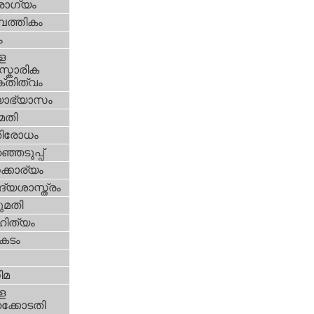
ോഗ്യം
പത്തികം
ം
ള
്കാരിക
്തിത്വം
യാഭ്യാസം
മതി
തിരോധം
്ഞെടുപ്പ്
്കാര്യം
്യശാസ്ത്രം
മതി
ിത്യം
കടം
ിമ
ള
്കോടതി