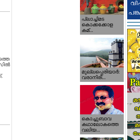
പ്ലാച്ചിമട
കൊക്കക്കോള
കമ്...
ത്തെ
ില്‍
മുല്ലപ്പെരിയാര്‍:
,
വരാനിരി...
കൊച്ചുബാവ
കഥാലോകത്തെ
വലിയ...