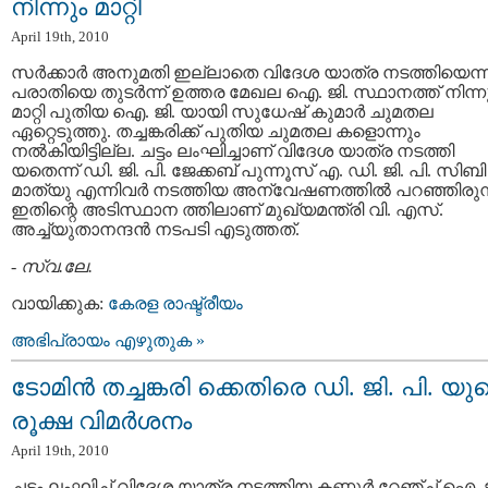
നിന്നും മാറ്റി
April 19th, 2010
സര്‍ക്കാര്‍ അനുമതി ഇല്ലാതെ വിദേശ യാത്ര നടത്തിയെന്
പരാതിയെ തുടര്‍ന്ന് ഉത്തര മേഖല ഐ. ജി. സ്ഥാനത്ത്‌ നിന്ന
മാറ്റി പുതിയ ഐ. ജി. യായി സുധേഷ് കുമാര്‍ ചുമതല
ഏറ്റെടുത്തു. തച്ചങ്കരിക്ക് പുതിയ ചുമതല കളൊന്നും
നല്‍കിയിട്ടില്ല. ചട്ടം ലംഘിച്ചാണ് വിദേശ യാത്ര നടത്തി
യതെന്ന് ഡി. ജി. പി. ജേക്കബ്‌ പുന്നൂസ്‌ എ. ഡി. ജി. പി. സിബി
മാത്യു എന്നിവര്‍ നടത്തിയ അന്വേഷണത്തില്‍ പറഞ്ഞിരുന്
ഇതിന്റെ അടിസ്ഥാന ത്തിലാണ് മുഖ്യമന്ത്രി വി. എസ്.
അച്ച്യുതാനന്ദന്‍ നടപടി എടുത്തത്‌.
-
സ്വ.ലേ.
വായിക്കുക:
കേരള രാഷ്ട്രീയം
അഭിപ്രായം എഴുതുക »
ടോമിന്‍ തച്ചങ്കരി ക്കെതിരെ ഡി. ജി. പി. യു
രൂക്ഷ വിമര്‍ശനം
April 19th, 2010
ചട്ടം ലംഘിച്ച് വിദേശ യാത്ര നടത്തിയ കണ്ണൂര്‍ റേഞ്ച് ഐ. 