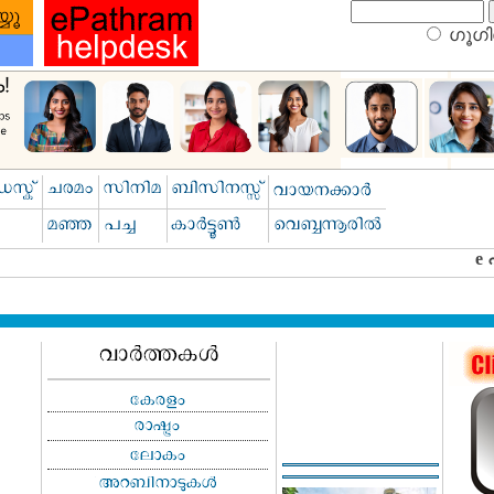
ഗൂഗിള