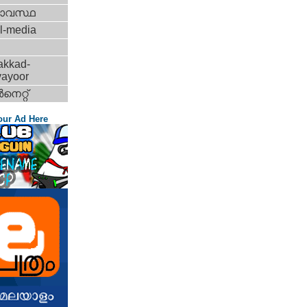
ാവസ്ഥ
l-media
akkad-
vayoor
‍നെറ്റ്‌
our Ad Here