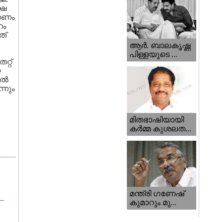
്ഷ
്കണം
ഹം
്‌
ആര്‍. ബാലകൃഷ്ണ
പിള്ളയുടെ ...
റ്റ്
യ
ല്‍
്നും
മിതഭാഷിയായി
കര്‍മ്മ കുശലത...
മന്ത്രി ഗണേഷ്‌
–
കുമാറും മു...