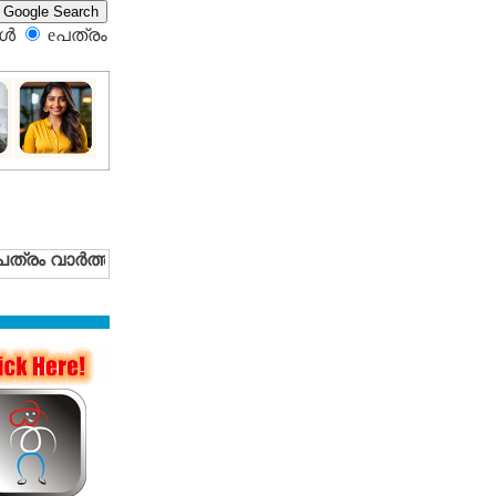
്‍
eപത്രം‍