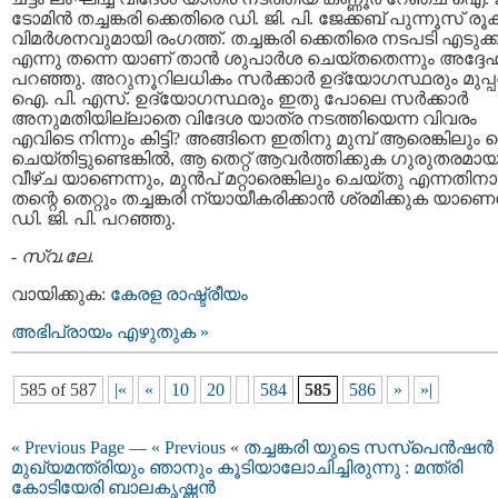
ടോമിന്‍ തച്ചങ്കരി ക്കെതിരെ ഡി. ജി. പി. ജേക്കബ്‌ പുന്നൂസ്‌ രൂക
വിമര്‍ശനവുമായി രംഗത്ത്‌. തച്ചങ്കരി ക്കെതിരെ നടപടി എടുക
എന്നു തന്നെ യാണ് താന്‍ ശുപാര്‍ശ ചെയ്തതെന്നും അദ്ദേ
പറഞ്ഞു. അറുനൂറിലധികം സര്‍ക്കാര്‍ ഉദ്യോഗസ്ഥരും മുപ്പത
ഐ. പി. എസ്. ഉദ്യോഗസ്ഥരും ഇതു പോലെ സര്‍ക്കാര്‍
അനുമതിയില്ലാതെ വിദേശ യാത്ര നടത്തിയെന്ന വിവരം
എവിടെ നിന്നും കിട്ടി? അങ്ങിനെ ഇതിനു മുമ്പ്‌ ആരെങ്കിലും തെ
ചെയ്തിട്ടുണ്ടെങ്കില്‍, ആ തെറ്റ് ആവര്‍ത്തിക്കുക ഗുരുതരമാ
വീഴ്ച യാണെന്നും, മുന്‍പ്‌ മറ്റാരെങ്കിലും ചെയ്തു എന്നതിനാ
തന്റെ തെറ്റും തച്ചങ്കരി ന്യായീകരിക്കാന്‍ ശ്രമിക്കുക യാണെന
ഡി. ജി. പി. പറഞ്ഞു.
-
സ്വ.ലേ.
വായിക്കുക:
കേരള രാഷ്ട്രീയം
അഭിപ്രായം എഴുതുക »
585 of 587
|«
«
10
20
584
585
586
»
»|
« Previous Page
—
« Previous
«
തച്ചങ്കരി യുടെ സസ്പെന്‍ഷന്‍ 
മുഖ്യമന്ത്രിയും ഞാനും കൂടിയാലോചിച്ചിരുന്നു : മന്ത്രി
കോടിയേരി ബാലകൃഷ്ണന്‍