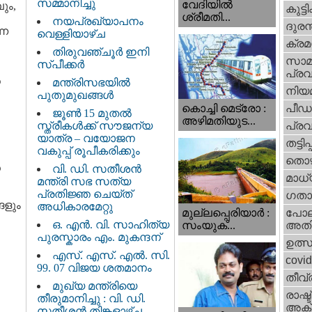
സമ്മാനിച്ചു
വേദിയില്‍
പും,
കുട്ട
ശ്രീമതി...
നയപ്രഖ്യാപനം
ദുരന
്ന
വെള്ളിയാഴ്ച
ക്ര
തിരുവഞ്ചൂർ ഇനി
സാമ
സ്പീക്കർ
പ്രവ
ധ
മന്ത്രിസഭയിൽ
നിയ
പുതുമുഖങ്ങൾ
പീഡ
കൊച്ചി മെട്രോ :
ജൂൺ 15 മുതൽ
അഴിമതിയുട...
സ്ത്രീകൾക്ക് സൗജന്യ
പ്ര
യാത്ര – വയോജന
തട്ടിപ്പ്
വകുപ്പ് രൂപീകരിക്കും
തൊഴ
‍
വി. ഡി. സതീശന്‍
മാധ്
മന്ത്രി സഭ സത്യ
പ്രതിജ്ഞ ചെയ്ത്
ഗതാ
ങളും
അധികാരമേറ്റു
മുല്ലപ്പെരിയാര്‍ :
പോല
ഒ. എൻ. വി. സാഹിത്യ
സംയുക്...
അതി
പുരസ്കാരം എം. മുകന്ദന്
ഉത്
എസ്. എസ്. എൽ. സി.
covi
99. 07 വിജയ ശതമാനം
തീവ്
മുഖ്യ മന്ത്രിയെ
രാഷ്ട
തീരുമാനിച്ചു : വി. ഡി.
അക്
സതീശന്‍ തിങ്കളാഴ്ച