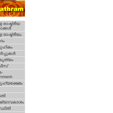
 രാഷ്ട്രീയ
ക്കള്‍
 രാഷ്ട്രീയം
ദം
ൂഹികം
‍പ്പുകള്‍
റകൃത്യം
ീസ്‌
a-
rnment-
ൂഹ്യക്ഷേമം
തി
ഷ്യാവകാശം
്ഥിതി