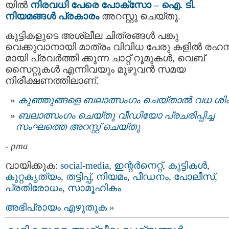
യില്‍
നിരവധി പേരെ പോക്സോ – ഐ. ടി.
നിയമങ്ങള്‍ പ്രകാരം
അറസ്റ്റു ചെയ്തു.
കുട്ടികളുടെ അശ്ലീല ചിത്രങ്ങൾ പങ്കു
വെക്കുവാനായി മാത്രം വിവിധ പേരു കളില്‍ രഹ
മായി പ്രവർത്തി ക്കുന്ന ചാറ്റ് റൂമുകൾ, വെബ്
സൈറ്റുകൾ എന്നിവയും മുഴുവന്‍ സമയ
നിരീക്ഷണത്തിലാണ്.
കുഞ്ഞുങ്ങളെ ബലാത്സംഗം ചെയ്താല്‍ വധ ശിക
ബലാത്സംഗം ചെയ്തു വീഡിയോ പ്രചരിപ്പിച്ച
സംഘത്തെ അറസ്റ്റ് ചെയ്തു
-
pma
വായിക്കുക:
social-media
,
ഇന്റര്‍നെറ്റ്‌
,
കുട്ടികള്‍
,
കുറ്റകൃത്യം
,
തട്ടിപ്പ്‌
,
നിയമം
,
പീഡനം
,
പോലീസ്‌
,
പ്രതിരോധം
,
സാമൂഹികം
അഭിപ്രായം എഴുതുക »