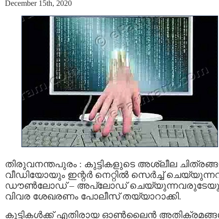
December 15th, 2020
തിരുവനന്തപുരം : കുട്ടികളുടെ അശ്ലീല ചിത്രങ്ങ
വീഡിയോയും ഇന്റർ നെറ്റിൽ സെര്‍ച്ച് ചെയ്യുന്നവര
ഡൗൺലോഡ് – അപ്‌ലോഡ്‌ ചെയ്യുന്നവരുടേയു
വിവര ശേഖരണം പോലീസ് തയ്യാറാക്കി.
കുട്ടികൾക്ക് എതിരായ ഓൺലൈൻ അതിക്രമങ്