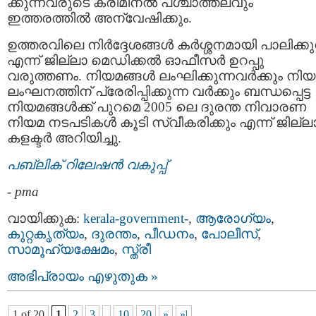
ക്കുന്നവരുടെ ക്രിമിനൽ പശ്ചാത്തലവും
ഇത്തരത്തിൽ അന്വേഷിക്കും.
ഉത്തരവിലെ നിർദ്ദേശങ്ങൾ കർശ്ശനമായി പാലിക്കുന
എന്ന് ജില്ലാ മെഡിക്കൽ ഓഫീസർ ഉറപ്പു
വരുത്തണം. നിയമങ്ങൾ ലംഘിക്കുന്നവർക്കും നി
ലംഘനത്തിന് പ്രേരിപ്പിക്കുന്ന വർക്കും ബന്ധപ്പെട്ട
നിയമങ്ങൾക്ക് പുറമെ 2005 ലെ ദുരന്ത നിവാരണ
നിയമ നടപടികൾ കൂടി സ്വീകരിക്കും എന്ന് ജില്ല
കളക്ടർ അറിയിച്ചു.
പബ്ലിക് റിലേഷന്‍ വകുപ്പ്
-
pma
വായിക്കുക:
kerala-government-
,
ആരോഗ്യം
,
കുറ്റകൃത്യം
,
ദുരന്തം
,
പീഡനം
,
പോലീസ്‌
,
സാമൂഹ്യക്ഷേമം
,
സ്ത്രീ
അഭിപ്രായം എഴുതുക »
1 of 20
1
2
3
10
20
»
»|