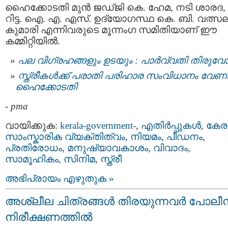
ഹൈക്കോടതി മുൻ ജഡ്ജി കെ. ഹേമ, നടി ശാരദ,
റിട്ട. ഐ. എ. എസ്. ഉദ്യോഗസ്ഥ കെ. ബി. വത്സ
കുമാരി എന്നിവരുടെ മൂന്നംഗ സമിതിയാണ് ഈ
കമ്മിറ്റിയിൽ.
പല വിഗ്രഹങ്ങളും ഉടയും : പാര്‍വ്വതി തിരുവോ
സ്ത്രീകള്‍ക്ക് പരാതി പരിഹാര സംവിധാനം വേണം
ഹൈക്കോടതി
-
pma
വായിക്കുക:
kerala-government-
,
എതിര്‍പ്പുകള്‍
,
കേര
സാംസ്കാരിക വ്യക്തിത്വം
,
നിയമം
,
പീഡനം
,
പ്രതിരോധം
,
മനുഷ്യാവകാശം
,
വിവാദം
,
സാമൂഹികം
,
സിനിമ
,
സ്ത്രീ
അഭിപ്രായം എഴുതുക »
അശ്ലീല ചിത്രങ്ങള്‍ തിരയുന്നവര്‍ പോലീ
നിരീക്ഷണത്തില്‍