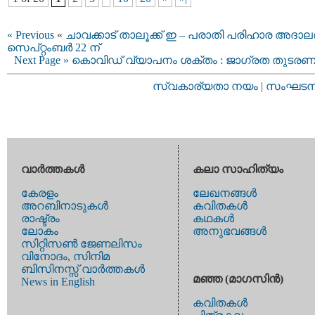
« Previous
«
ചാവക്കാട് താലൂക്ക് ഇ – പരാതി പരിഹാര അദാലത
സെപ്റ്റംബർ 22 ന്
Next Page »
കൊവിഡ് വ്യാപനം ശക്തം : ജാഗ്രത തുടര
സ്വകാര്യതാ നയം
|
സംഘടനാ 
വാര്‍ത്തകള്‍
കലാ സാഹിത്യം
കേരളം
ലേഖനങ്ങള്‍
അറബിനാടുകള്‍
കവിതകള്‍
രാഷ്ട്രം
കഥകള്‍
ലോകം
അനുഭവങ്ങള്‍
സിറ്റിസണ്‍ ജേണലിസം
വിനോദം, സിനിമ
ബിസിനസ്സ് വാര്‍ത്തകള്‍
മഞ്ഞ (മാഗസിന്‍)
News in English
കവിതകള്‍