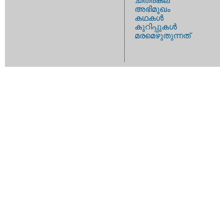
ചിത്രകല
അഭിമുഖം
കഥകള്‍
കുറിപ്പുകള്‍
മരമെഴുതുന്നത്