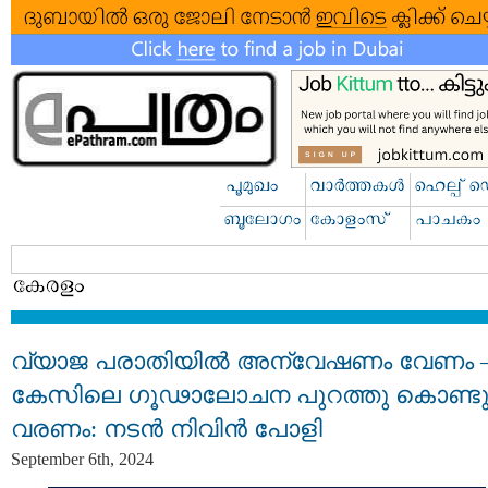
വ്യാജ പരാതിയിൽ അന്വേഷണം വേണം 
കേസിലെ ​ഗൂഢാലോചന പുറത്തു കൊണ്ട
വരണം: നടൻ നിവിന്‍ പോളി
September 6th, 2024