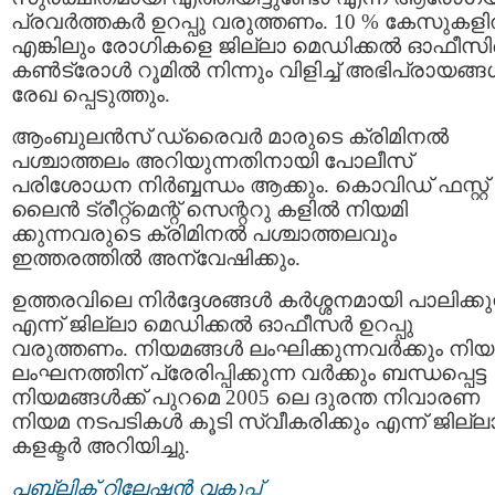
പ്രവർത്തകർ ഉറപ്പു വരുത്തണം. 10 % കേസുകളില
എങ്കിലും രോഗികളെ ജില്ലാ മെഡിക്കൽ ഓഫീസ
കൺട്രോൾ റൂമിൽ നിന്നും വിളിച്ച് അഭിപ്രായങ്
രേഖ പ്പെടുത്തും.
ആംബുലൻസ് ഡ്രൈവർ മാരുടെ ക്രിമിനൽ
പശ്ചാത്തലം അറിയുന്നതിനായി പോലീസ്
പരിശോധന നിര്‍ബ്ബന്ധം ആക്കും. കൊവിഡ് ഫസ്റ്റ്
ലൈൻ ട്രീറ്റ്മെന്റ് സെന്ററു കളിൽ നിയമി
ക്കുന്നവരുടെ ക്രിമിനൽ പശ്ചാത്തലവും
ഇത്തരത്തിൽ അന്വേഷിക്കും.
ഉത്തരവിലെ നിർദ്ദേശങ്ങൾ കർശ്ശനമായി പാലിക്കുന
എന്ന് ജില്ലാ മെഡിക്കൽ ഓഫീസർ ഉറപ്പു
വരുത്തണം. നിയമങ്ങൾ ലംഘിക്കുന്നവർക്കും നി
ലംഘനത്തിന് പ്രേരിപ്പിക്കുന്ന വർക്കും ബന്ധപ്പെട്ട
നിയമങ്ങൾക്ക് പുറമെ 2005 ലെ ദുരന്ത നിവാരണ
നിയമ നടപടികൾ കൂടി സ്വീകരിക്കും എന്ന് ജില്ല
കളക്ടർ അറിയിച്ചു.
പബ്ലിക് റിലേഷന്‍ വകുപ്പ്