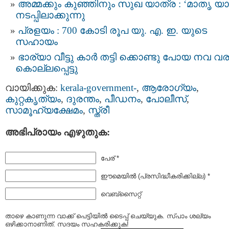
അമ്മക്കും കുഞ്ഞിനും സുഖ യാത്ര : ‘മാ​തൃ​ യാ
നടപ്പിലാക്കുന്നു
പ്രളയം : 700 കോടി രൂപ യു. എ. ഇ. യുടെ
സഹായം
ഭാര്യാ വീട്ടു കാർ തട്ടി ക്കൊണ്ടു പോയ നവ വ
കൊല്ലപ്പെട്ടു
വായിക്കുക:
kerala-government-
,
ആരോഗ്യം
,
കുറ്റകൃത്യം
,
ദുരന്തം
,
പീഡനം
,
പോലീസ്‌
,
സാമൂഹ്യക്ഷേമം
,
സ്ത്രീ
അഭിപ്രായം എഴുതുക:
പേര് *
ഈമെയില്‍ (പ്രസിദ്ധീകരിക്കില്ല) *
വെബ്സൈറ്റ്
താഴെ കാണുന്ന വാക്ക് പെട്ടിയില്‍ ടൈപ്പ്‌ ചെയ്യുക. സ്പാം ശല്യം
ഒഴിക്കാനാണിത്. സദയം സഹകരിക്കുക!