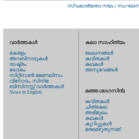
സ്വകാര്യതാ നയം
|
സംഘടനാ 
വാര്‍ത്തകള്‍
കലാ സാഹിത്യം
കേരളം
ലേഖനങ്ങള്‍
അറബിനാടുകള്‍
കവിതകള്‍
രാഷ്ട്രം
കഥകള്‍
ലോകം
അനുഭവങ്ങള്‍
സിറ്റിസണ്‍ ജേണലിസം
വിനോദം, സിനിമ
ബിസിനസ്സ് വാര്‍ത്തകള്‍
മഞ്ഞ (മാഗസിന്‍)
News in English
കവിതകള്‍
ചിത്രകല
അഭിമുഖം
കഥകള്‍
കുറിപ്പുകള്‍
മരമെഴുതുന്നത്