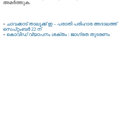
അമര്‍ത്തുക.
«
ചാവക്കാട് താലൂക്ക് ഇ – പരാതി പരിഹാര അദാലത്ത്
സെപ്റ്റംബർ 22 ന്
«
കൊവിഡ് വ്യാപനം ശക്തം : ജാഗ്രത തുടരണം