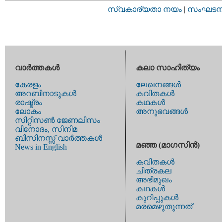
സ്വകാര്യതാ നയം
|
സംഘടനാ 
വാര്‍ത്തകള്‍
കലാ സാഹിത്യം
കേരളം
ലേഖനങ്ങള്‍
അറബിനാടുകള്‍
കവിതകള്‍
രാഷ്ട്രം
കഥകള്‍
ലോകം
അനുഭവങ്ങള്‍
സിറ്റിസണ്‍ ജേണലിസം
വിനോദം, സിനിമ
ബിസിനസ്സ് വാര്‍ത്തകള്‍
മഞ്ഞ (മാഗസിന്‍)
News in English
കവിതകള്‍
ചിത്രകല
അഭിമുഖം
കഥകള്‍
കുറിപ്പുകള്‍
മരമെഴുതുന്നത്