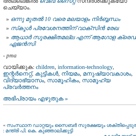
അല്ലെങ്കിൽ
വെബ് സൈറ്റ്
സന്ദർശിക്കുകയോ
ചെയ്യാം.
ഒന്നു മുതല്‍ 10 വരെ മലയാളം നിര്‍ബ്ബന്ധം
സ്‌കൂള്‍ പ്രവേശനത്തിന് വാക്‌സിന്‍ രേഖ
ആധാര്‍ സുരക്ഷിതമല്ല എന്ന് ആഗോള ക്രെഡിറ്
ഏജന്‍സി
-
pma
വായിക്കുക:
children
,
information-technology
,
ഇന്റര്‍നെറ്റ്‌
,
കുട്ടികള്‍
,
നിയമം
,
മനുഷ്യാവകാശം
,
വിദ്യാഭ്യാസം
,
സാമൂഹികം
,
സാമൂഹ്യ
പ്രവര്‍ത്തനം
അഭിപ്രായം എഴുതുക »
«
സംസ്ഥാന ഡാറ്റയും സൈബർ സുരക്ഷയും ശക്തിപ്പെടുത
: മന്ത്രി പി. കെ. കുഞ്ഞാലിക്കുട്ടി