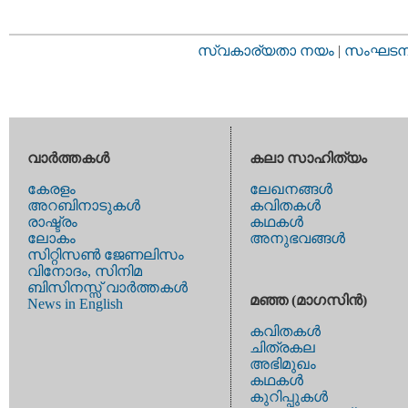
സ്വകാര്യതാ നയം
|
സംഘടനാ 
വാര്‍ത്തകള്‍
കലാ സാഹിത്യം
കേരളം
ലേഖനങ്ങള്‍
അറബിനാടുകള്‍
കവിതകള്‍
രാഷ്ട്രം
കഥകള്‍
ലോകം
അനുഭവങ്ങള്‍
സിറ്റിസണ്‍ ജേണലിസം
വിനോദം, സിനിമ
ബിസിനസ്സ് വാര്‍ത്തകള്‍
മഞ്ഞ (മാഗസിന്‍)
News in English
കവിതകള്‍
ചിത്രകല
അഭിമുഖം
കഥകള്‍
കുറിപ്പുകള്‍