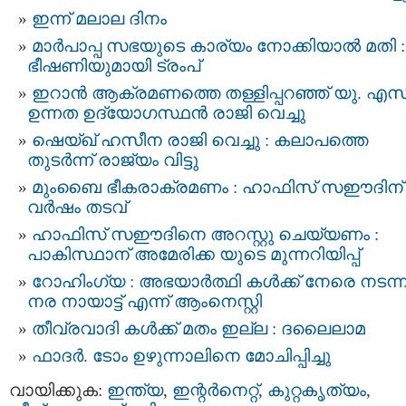
ഇന്ന് മലാല ദിനം
മാർപാപ്പ സഭയുടെ കാര്യം നോക്കിയാൽ മതി :
ഭീഷണിയുമായി ട്രംപ്
ഇറാന്‍ ആക്രമണത്തെ തള്ളിപ്പറഞ്ഞ് യു. എസ്
ഉന്നത ഉദ്യോഗസ്ഥൻ രാജി വെച്ചു
ഷെയ്ഖ്‌ ഹസീന രാജി വെച്ചു : കലാപത്തെ
തുടർന്ന് രാജ്യം വിട്ടു
മുംബൈ ഭീകരാക്രമണം : ഹാഫിസ് സഈദിന് 
വര്‍ഷം തടവ്
ഹാഫിസ് സഈദിനെ അറസ്റ്റു ചെയ്യണം :
പാകിസ്ഥാന് അമേരിക്ക യുടെ മുന്നറിയിപ്പ്
റോഹിംഗ്യ : അഭയാര്‍ത്ഥി കള്‍ക്ക് നേരെ നടന്
നര നായാട്ട് എന്ന് ആംനെസ്റ്റി
തീവ്രവാദി കള്‍ക്ക് മതം ഇല്ല : ദലൈലാമ
ഫാദര്‍. ടോം ഉഴുന്നാലിനെ മോചിപ്പിച്ചു
വായിക്കുക:
ഇന്ത്യ
,
ഇന്റര്‍നെറ്റ്‌
,
കുറ്റകൃത്യം
,