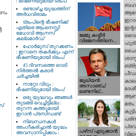
: ഭീഷണിയുമായി ട്രംപ്
ബഹു
രണ്ടാഴ്ച്ച യുദ്ധത്തിന്
പണം
ആര
അർധവിരാമം
ഇറാന
ട്രംപിന്റെ ഭീഷണിക്ക്
എതിരെ ആംനെസ്റ്റി
ഇന്റര്
െ
മേധാവി ആഗ്നസ്
ജമ്മു കശ്മീ‍ർ
വൈദ
കല്ലമാർഡ്
വിഭജനത്തിനെ...
ഫുട്
ഹോർമുസ് തുറക്കണം
ചൈ
: ഇറാനെ തകർക്കും എന്ന്
ഭീഷണിയുമായി ട്രംപ്
ശാസ്
45 ദിവസത്തെ വെടി
ബ്രിട്
നിർത്തൽ കരാര്‍
പീഡ
ചര്‍ച്ചയിൽ
ജൂലിയന്‍
കാല
നാറ്റോ വിടും :
അസാഞ്ച്
ദേശ
ഭീഷണിയുമായി ട്രംപ്
ലണ്ടനില്...
ആണ
ഒരു യുദ്ധവും ഞങ്ങള്‍
തുടങ്ങി വെച്ചിട്ടില്ല :
മതം
സ്
തുറന്ന കത്തുമായി
കുട്ട
ഇറാൻ പ്രസിഡണ്ട്
പരിസ
നിബന്ധനകൾ
പ്ര
അംഗീകരിച്ചാൽ യുദ്ധം
പഴ്‌സ് എടുക്കാന്‍
അവസാനിപ്പിക്കാം :
വിമാ