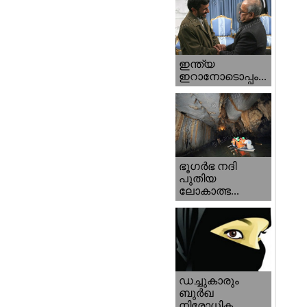
ഇന്ത്യ
ഇറാനോടൊപ്പം...
ഭൂഗര്‍ഭ നദി
പുതിയ
ലോകാത്ഭ...
ഡച്ചുകാരും
ബുര്‍ഖ
നിരോധിക...