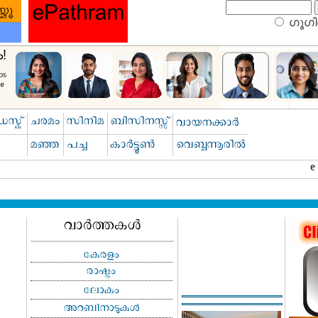
ഗൂഗിള