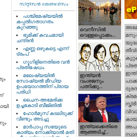
പശ്ചിമേഷ്യയിൽ
കപ്പൽഗതാഗതം
കുറഞ്ഞു
അമേര
വെനീസില്‍
ഭൂമിക്ക് കവചമായി
മനു
വെള്ളപ്പൊക്കം...
ചന്ദ്രന്‍
യുദ്
എണ്ണ ഒഴുകട്ടെ എന്ന്
തീവ്
ട്രംപ്
കുറ്
ഗൂഗിളിനെതിരെ വൻ
പ്ര
പ്രതിഷേധം
ഇന്ത
ഇന്ത്യൻ
മലേഷ്യയിൽ
ും
വംശജനും
സോഷ്യൽ മീഡിയ
പാക്
പത്നിക്കു...
ഉപയോഗത്തിന് പ്രായ
ദുരന
പരിധി
ന്
ക്ര
ചൈന-അമേരിക്ക
സ്ത്രീ
ഉച്ചകോടി ബീജിങിൽ
മായി
വിവാ
ഹോര്‍മുസ് കടലിടുക്ക്
വീണ്ടും അടച്ചു
കായ
നും
ഇന്ത്യക്കെതിരെ
മാർപാപ്പ സഭയുടെ
അപ
ആഞ്ഞടിച്ച്...
കാര്യം നോക്കിയാൽ മതി
സാമ്