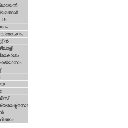
രായേല്‍
്യമങ്ങള്‍
d-19
ോദം
രീ വിമോചനം
ീന്‍
ിലാളി
രാകാശം
യാഭ്യാസം
്
ം
ിയ
യ
ീസ്
യരാഷ്ട്രസഭ
ന്‍
ിത്യം