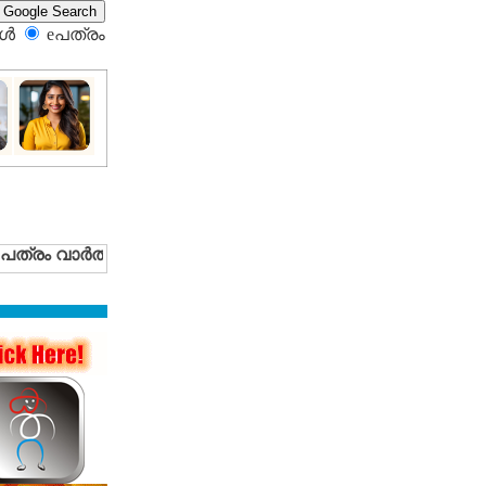
്‍
eപത്രം‍