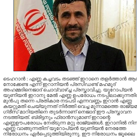
ടെഹറാൻ : എണ്ണ കച്ചവടം തടഞ്ഞ് ഇറാനെ തളർത്താൻ ആര
നോക്കേണ്ട എന്ന് ഇറാനിയൻ പ്രസിഡണ്ട് മഹമൂദ്
അഹമ്മദിനെജാദ് ചൊവ്വാഴ്ച്ച പ്രസ്താവിച്ചു. യൂറോപ്യൻ
യൂണിയൻ ഇറാനു മേൽ എണ്ണ ഉപരോധം നടപ്പിലാക്കുന്നതി
മുൻപു തന്നെ പ്രതികാര നടപടി എന്നവണ്ണം ഇറാൻ എണ്ണ
കയറ്റുമതി ചെയ്യുന്നത് നിർത്തി വെച്ച മൂന്നാമത്തെ രാജ്യ
ഗ്രീസ് മാറിയതിനെ തുടർന്നാണ് നെജാദ് ഈ പ്രസ്താവന
നടത്തിയത്. ബ്രിട്ടനും ഫ്രാൻസുമാണ് ഇറാന്റെ
എണ്ണഊപരോധം നേരിടുന്ന മറ്റു രാജ്യങ്ങൾ. ഇറാനിൽ നിന്
എണ്ണ വാങ്ങുന്നതിന് യൂറോപ്യൻ യൂണിയൻ നേരത്തേ
നിരോധനം ഏർപ്പെടുത്തിയിരുന്നു. ഈ നിരോധനം ജൂലൈ