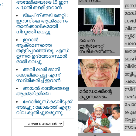
മറന്ന യ...
അമേരിക്കയുടെ 15 ഇന
 :
ഇസ്
പദ്ധതി തള്ളി ഇറാൻ
മാദ്ധ
ട്രംപിന് അടി തെറ്റി :
ഇറാനിലെ ആക്രമണം
covi
താൽക്കാലികമായി
വിന
നിറുത്തി വെച്ചു
സ്ത്
ഇറാന്‍
ചൈന
പലസ്ത
ആക്രമണത്തെ
ഇന്റർനെറ്റ്
തള്ളിപ്പറഞ്ഞ് യു. എസ്.
തൊഴ
നശീകരണത്ത...
ഉന്നത ഉദ്യോഗസ്ഥൻ
ബഹി
രാജി വെച്ചു
വിദ്
അലി ലാരി ജാനി
തട്ടിപ്പ
കൊല്ലപ്പെട്ടു എന്ന്
സ്ഥിരീകരിച്ച് ഇറാൻ
ചരമ
അയൽ രാജ്യങ്ങളെ
സിറ
മർഡോക്കിന്റെ
ആക്രമിക്കില്ല
റഷ്
കുറ്റസമ്മതം...
ഹോർമുസ് കടലിടുക്ക്
പോല
അടച്ചു : ലോകത്ത് എണ്ണ
ഐക്
വില കുതിച്ചുയരുന്നു
ജപ്പാ
സാഹ