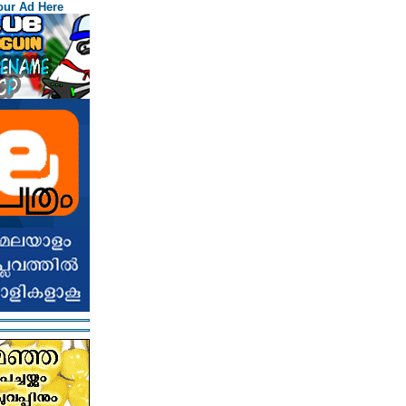
our Ad Here