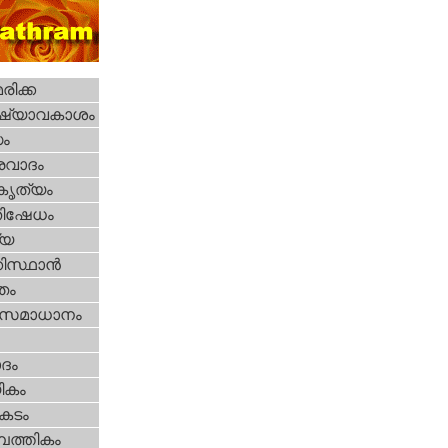
ിക്ക
ഷ്യാവകാശം
ധം
രവാദം
റകൃത്യം
തിഷേധം
്യ
കിസ്ഥാന്‍
്തം
മസമാധാനം
ദം
ികം
കടം
പത്തികം