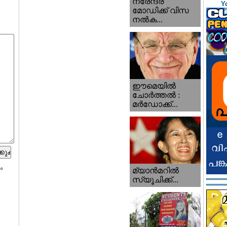
നരേന്ദ്ര
Y
മോഡിക്ക് വിസ
നൽക...
ഈമെയിൽ
ചോർത്തൽ :
മർഡോക്ക്...
ം
മ്യാന്‍‌മറില്‍
സ്യൂചിക്ക്...