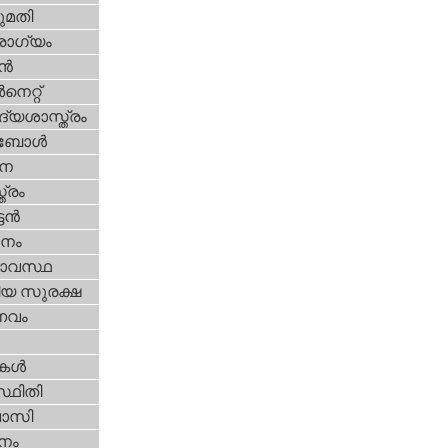
മതി
ോഗ്യം
്‍
‍നെറ്റ്‌
്യശാസ്ത്രം
ബോള്‍
ന
ത്രം
ടന്‍
നം
ാവസ്ഥ
ീയ സുരക്ഷ
വം
ികള്‍
്ഥിതി
വാസി
നം