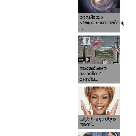
റേഡിയോ
പ്രക്ഷേപണത്തിന്റെ
...
അമേരിക്കന്‍
പോലീസ്‌
മുസ്ല...
വിറ്റ്‌നി ഹൂസ്‌റ്റന്‍
അന്...