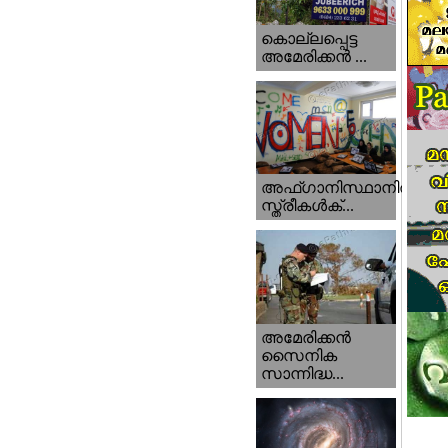
കൊല്ലപ്പെട്ട
അമേരിക്കന്‍ ...
അഫ്ഗാനിസ്ഥാനിൽ
സ്ത്രീകൾക്...
അമേരിക്കൻ
സൈനിക
സാന്നിദ്ധ...