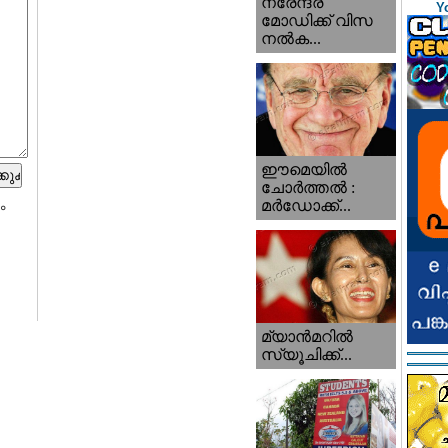
നരേന്ദ്ര
Y
മോഡിക്ക് വിസ
നൽക...
ഈമെയിൽ
ചോർത്തൽ :
മർഡോക്ക്...
ം
മ്യാന്‍‌മറില്‍
സ്യൂചിക്ക്...