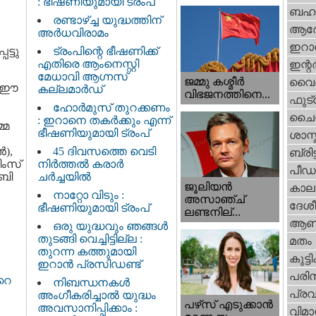
: ഭീഷണിയുമായി ട്രംപ്
ബഹു
രണ്ടാഴ്ച്ച യുദ്ധത്തിന്
ആര
അർധവിരാമം
ഇറാന
ട്ടു
ട്രംപിന്റെ ഭീഷണിക്ക്
എതിരെ ആംനെസ്റ്റി
ഇന്റര്
മേധാവി ആഗ്നസ്
ജമ്മു കശ്മീ‍ർ
വൈദ
. ഈ
കല്ലമാർഡ്
വിഭജനത്തിനെ...
ഫുട്
ഹോർമുസ് തുറക്കണം
ചൈ
: ഇറാനെ തകർക്കും എന്ന്
്മ
ഭീഷണിയുമായി ട്രംപ്
ശാസ്
‍),
45 ദിവസത്തെ വെടി
ബ്രിട്
ിംസ്
നിർത്തൽ കരാര്‍
പീഡ
റബി
ചര്‍ച്ചയിൽ
ജൂലിയന്‍
കാല
നാറ്റോ വിടും :
അസാഞ്ച്
ദേശ
ഭീഷണിയുമായി ട്രംപ്
ലണ്ടനില്...
ആണ
ഒരു യുദ്ധവും ഞങ്ങള്‍
തുടങ്ങി വെച്ചിട്ടില്ല :
മതം
തുറന്ന കത്തുമായി
കുട്ട
ഇറാൻ പ്രസിഡണ്ട്
പരിസ
റെ
നിബന്ധനകൾ
പ്ര
അംഗീകരിച്ചാൽ യുദ്ധം
പഴ്‌സ് എടുക്കാന്‍
അവസാനിപ്പിക്കാം :
വിമാ