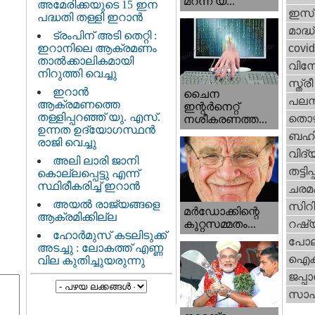
മറന്ന യ...
അമേരിക്കയുടെ 15 ഇന
ഇസ്
പദ്ധതി തള്ളി ഇറാൻ
മാദ്ധ
ട്രംപിന് അടി തെറ്റി :
ഇറാനിലെ ആക്രമണം
covi
താൽക്കാലികമായി
വിന
നിറുത്തി വെച്ചു
സ്ത്
ഇറാന്‍
ചൈന
പലസ്ത
ആക്രമണത്തെ
ഇന്റർനെറ്റ്
തള്ളിപ്പറഞ്ഞ് യു. എസ്.
തൊഴ
നശീകരണത്ത...
ഉന്നത ഉദ്യോഗസ്ഥൻ
ബഹി
രാജി വെച്ചു
വിദ്
അലി ലാരി ജാനി
തട്ടിപ്പ
കൊല്ലപ്പെട്ടു എന്ന്
സ്ഥിരീകരിച്ച് ഇറാൻ
ചരമ
അയൽ രാജ്യങ്ങളെ
സിറ
മർഡോക്കിന്റെ
ആക്രമിക്കില്ല
റഷ്
കുറ്റസമ്മതം...
ഹോർമുസ് കടലിടുക്ക്
പോല
അടച്ചു : ലോകത്ത് എണ്ണ
ഐക്
വില കുതിച്ചുയരുന്നു
ജപ്പാ
സാഹ