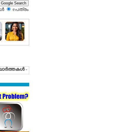
്‍
eപത്രം‍