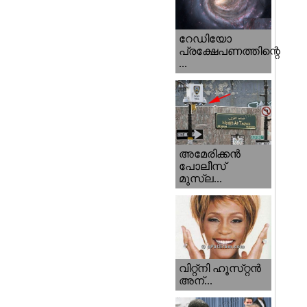
റേഡിയോ
പ്രക്ഷേപണത്തിന്റെ
...
അമേരിക്കന്‍
പോലീസ്‌
മുസ്ല...
വിറ്റ്‌നി ഹൂസ്‌റ്റന്‍
അന്...