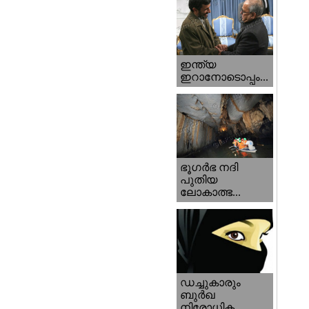
ഇന്ത്യ
ഇറാനോടൊപ്പം...
ഭൂഗര്‍ഭ നദി
പുതിയ
ലോകാത്ഭ...
ഡച്ചുകാരും
ബുര്‍ഖ
നിരോധിക...