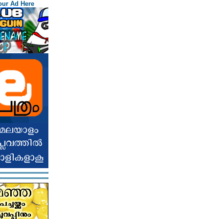
our Ad Here