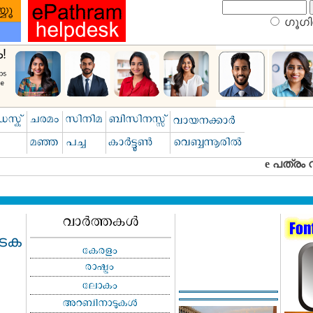
ഗൂഗിള
ാടക