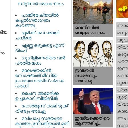
പശ്ചിമേഷ്യയിൽ
കപ്പൽഗതാഗതം
കുറഞ്ഞു
അമേര
വെനീസില്‍
കീയ
ഭൂമിക്ക് കവചമായി
മനു
വെള്ളപ്പൊക്കം...
ചന്ദ്രന്‍
യുദ്
എണ്ണ ഒഴുകട്ടെ എന്ന്
തീവ്
ട്രംപ്
്‍
കുറ്
ഗൂഗിളിനെതിരെ വൻ
പ്ര
പ്രതിഷേധം
ഇന്ത
ഇന്ത്യൻ
മലേഷ്യയിൽ
വംശജനും
സോഷ്യൽ മീഡിയ
പാക്
പത്നിക്കു...
ഉപയോഗത്തിന് പ്രായ
ദുരന
പരിധി
ക്ര
ചൈന-അമേരിക്ക
സ്ത്രീ
ഉച്ചകോടി ബീജിങിൽ
വിവാ
ഹോര്‍മുസ് കടലിടുക്ക്
വീണ്ടും അടച്ചു
കായ
ഇന്ത്യക്കെതിരെ
മാർപാപ്പ സഭയുടെ
അപ
ആഞ്ഞടിച്ച്...
കാര്യം നോക്കിയാൽ മതി
സാമ്