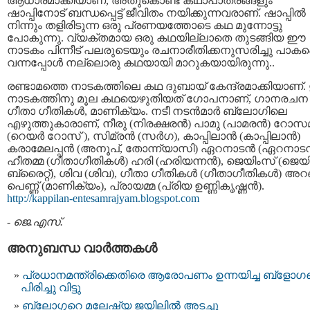
ആധാരമാക്കിയാണ്, അതുകൊണ്ട് കഥാപാത്രങ്ങളും
ഷാപ്പിനോട്‌ ബന്ധപ്പെട്ട് ജീവിതം നയിക്കുന്നവരാണ്. ഷാപ്പില്‍
നിന്നും തളിരിടുന്ന ഒരു പ്രണയത്തോടെ കഥ മുന്നോട്ടു
പോകുന്നു. വ്യക്തമായ ഒരു കഥയില്ലാതെ തുടങ്ങിയ ഈ
നാടകം പിന്നീട് പലരുടെയും രചനാരീതിക്കനുസരിച്ചു പാകപ്പെ
വന്നപ്പോള്‍ നല്ലൊരു കഥയായി മാറുകയായിരുന്നു..
രണ്ടാമത്തെ നാടകത്തിലെ കഥ ദുബായ് കേന്ദ്രമാക്കിയാണ്
നാടകത്തിനു മൂല കഥയെഴുതിയത് ഗോപനാണ്, ഗാനരചന
ഗീതാ ഗീതികള്‍, മാണിക്യം. നടീ നടന്‍മാര്‍ ബ്ലോഗിലെ
എഴുത്തുകാരാണ്, നീരു (നിരക്ഷരന്‍) പാമു (പാമരന്‍) റോസമ
(റെയര്‍ റോസ് ), സിമ്രന്‍ (സര്‍ഗ), കാപ്പിലാന്‍ (കാപ്പിലാന്‍)
കരാമേലപ്പന്‍ (അനൂപ്, തോന്ന്യാസി) ഏറനാടന്‍ (ഏറനാടന്
ഹീതമ്മ (ഗീതാഗീതികള്‍) ഹരി (ഹരിയന്നന്‍), ജെയിംസ് (ജെയ
ബ്രൈറ്റ്), ശിവ (ശിവ), ഗീതാ ഗീതികള്‍ (ഗീതാഗീതികള്‍) അ
പെണ്ണ് (മാണിക്യം), പ്രായമ്മ (പ്രിയ ഉണ്ണികൃഷ്ണന്‍).
http://kappilan-entesamrajyam.blogspot.com
-
ജെ.എസ്.
അനുബന്ധ വാര്‍ത്തകള്‍
പ്രധാനമന്ത്രിക്കെതിരെ ആരോപണം ഉന്നയിച്ച ബ്ളോഗ
പിരിച്ചു വിട്ടു
ബ്ലോഗ്ഗറെ മലേഷ്യ ജയിലില്‍ അടച്ചു