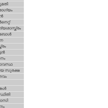
മതി
ോഗ്യം
്‍
‍നെറ്റ്‌
്യശാസ്ത്രം
ബോള്‍
ന
ത്രം
ടന്‍
നം
ാവസ്ഥ
ീയ സുരക്ഷ
വം
ികള്‍
്ഥിതി
വാസി
നം