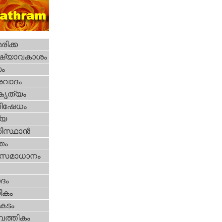
ിക്ക
ഷ്യാവകാശം
ധം
രവാദം
റകൃത്യം
തിഷേധം
്യ
കിസ്ഥാന്‍
്തം
മസമാധാനം
ദം
ികം
കടം
പത്തികം