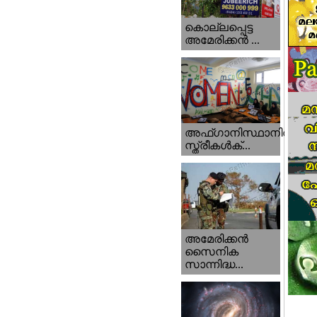
കൊല്ലപ്പെട്ട
അമേരിക്കന്‍ ...
അഫ്ഗാനിസ്ഥാനിൽ
സ്ത്രീകൾക്...
അമേരിക്കൻ
സൈനിക
സാന്നിദ്ധ...