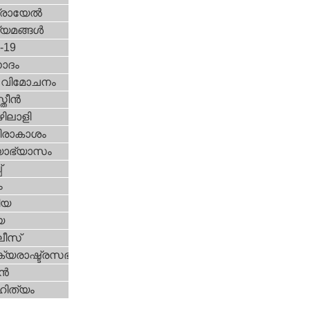
രായേല്‍
്യമങ്ങള്‍
d-19
ോദം
രീ വിമോചനം
ീന്‍
ിലാളി
രാകാശം
യാഭ്യാസം
്
ം
ിയ
യ
ീസ്
യരാഷ്ട്രസഭ
ന്‍
ിത്യം