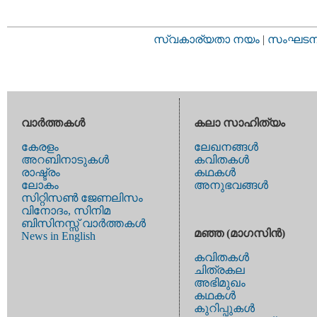
സ്വകാര്യതാ നയം
|
സംഘടനാ 
വാര്‍ത്തകള്‍
കലാ സാഹിത്യം
കേരളം
ലേഖനങ്ങള്‍
അറബിനാടുകള്‍
കവിതകള്‍
രാഷ്ട്രം
കഥകള്‍
ലോകം
അനുഭവങ്ങള്‍
സിറ്റിസണ്‍ ജേണലിസം
വിനോദം, സിനിമ
ബിസിനസ്സ് വാര്‍ത്തകള്‍
മഞ്ഞ (മാഗസിന്‍)
News in English
കവിതകള്‍
ചിത്രകല
അഭിമുഖം
കഥകള്‍
കുറിപ്പുകള്‍