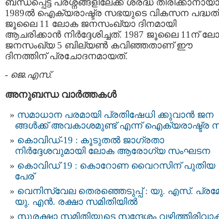
ബന്ധപ്പെട്ട പ്രശ്നങ്ങളിലേക്ക് ശ്രദ്ധ തിരിക്കാനായ
1989ൽ ഐക്യരാഷ്ട്ര സഭയുടെ വികസന പദ്ധത
ജൂലൈ 11 ലോക ജനസംഖ്യാ ദിനമായി
ആചരിക്കാൻ നിർദ്ദേശിച്ചത്. 1987 ജൂലൈ 11ന് ല
ജനസംഖ്യ 5 ബില്യൺ കവിഞ്ഞതാണ് ഈ
ദിനത്തിന് പ്രചോദനമായത്.
-
ജെ.എസ്.
അനുബന്ധ വാര്‍ത്തകള്‍
സമാധാന പരമായി പ്രതിഷേധി ക്കുവാന്‍ ജന
ങ്ങൾക്ക് അവകാശമുണ്ട് എന്ന് ഐക്യരാഷ്ട്ര 
കൊവിഡ്-19 : കൂടുതൽ ജാഗ്രതാ
നിർദ്ദേശവുമായി ലോക ആരോഗ്യ സംഘടന
കൊവിഡ് 19 : കൊറോണ വൈറസിന് പുതിയ
പേര്
വെ​നി​സ്വേ​ല തെ​ര​ഞ്ഞെ​ടു​പ്പ്​ : യു.​ എ​സ്.​ പ്ര​മ
യു.​ എ​ൻ. ര​ക്ഷാ​ സ​മി​തി​യി​ൽ
സുരക്ഷാ സമിതിയുടെ സന്ദേശം വഴിത്തിരിവാ