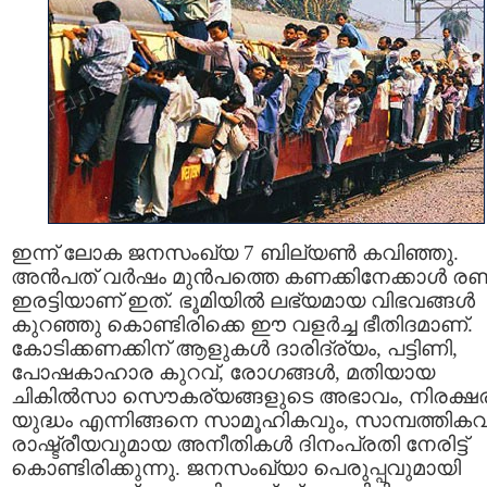
ഇന്ന് ലോക ജനസംഖ്യ 7 ബില്യൺ കവിഞ്ഞു.
അൻപത് വർഷം മുൻപത്തെ കണക്കിനേക്കാൾ രണ്
ഇരട്ടിയാണ് ഇത്. ഭൂമിയിൽ ലഭ്യമായ വിഭവങ്ങൾ
കുറഞ്ഞു കൊണ്ടിരിക്കെ ഈ വളർച്ച ഭീതിദമാണ്.
കോടിക്കണക്കിന് ആളുകൾ ദാരിദ്ര്യം, പട്ടിണി,
പോഷകാഹാര കുറവ്, രോഗങ്ങൾ, മതിയായ
ചികിൽസാ സൌകര്യങ്ങളുടെ അഭാവം, നിരക്ഷ
യുദ്ധം എന്നിങ്ങനെ സാമൂഹികവും, സാമ്പത്തികവ
രാഷ്ട്രീയവുമായ അനീതികൾ ദിനംപ്രതി നേരിട്ട്
കൊണ്ടിരിക്കുന്നു. ജനസംഖ്യാ പെരുപ്പവുമായി