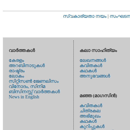
സ്വകാര്യതാ നയം
|
സംഘടനാ 
വാര്‍ത്തകള്‍
കലാ സാഹിത്യം
കേരളം
ലേഖനങ്ങള്‍
അറബിനാടുകള്‍
കവിതകള്‍
രാഷ്ട്രം
കഥകള്‍
ലോകം
അനുഭവങ്ങള്‍
സിറ്റിസണ്‍ ജേണലിസം
വിനോദം, സിനിമ
ബിസിനസ്സ് വാര്‍ത്തകള്‍
മഞ്ഞ (മാഗസിന്‍)
News in English
കവിതകള്‍
ചിത്രകല
അഭിമുഖം
കഥകള്‍
കുറിപ്പുകള്‍