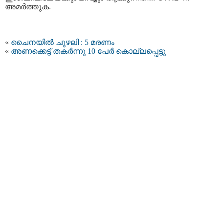
അമര്‍ത്തുക.
«
ചൈനയിൽ ചുഴലി : 5 മരണം
«
അണക്കെട്ട് തകര്‍ന്നു 10 പേർ കൊല്ലപ്പെട്ടു