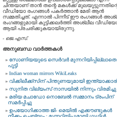
ചിന്തയാണ് താൻ തന്റെ മകൾക്ക് മുലയൂട്ടുന്നതിന്റ
വീഡിയോ രംഗങ്ങൾ പകർത്താൻ മേരി ആൻ
സമ്മതിച്ചത്. എന്നാൽ പിന്നീട് ഈ രംഗങ്ങൾ അശ്
രംഗങ്ങളുമായി കൂട്ടിക്കലർത്തി അശ്ലീല വീഡിയ
ആയി പ്രചരിക്കുകയായിരുന്നു.
-
ജെ.എസ്.
അനുബന്ധ വാര്‍ത്തകള്‍
സോണിയയുടെ സെര്‍വര്‍ മുന്നറിയിപ്പില്ലാതെ
പൂട്ടി
Indian woman mirrors WikiLeaks
വിക്കിലീക്ക്സിന് പിന്തുണയുമായി ഇന്ത്യാക്കാര
സുനിത വില്യംസ് നാസയിൽ നിന്നും വിരമിച്ചു
മരിയ മചാഡോ നൊബേല്‍ സമ്മാനം ട്രംപിന്
സമർപ്പിച്ചു
ഉപയോഗിക്കാത്ത ജി- മെയിൽ എക്കൗണ്ടുകൾ
നീക്കം ചെയ്യും : മുന്നറിയിപ്പുമായി ഗൂഗിൾ