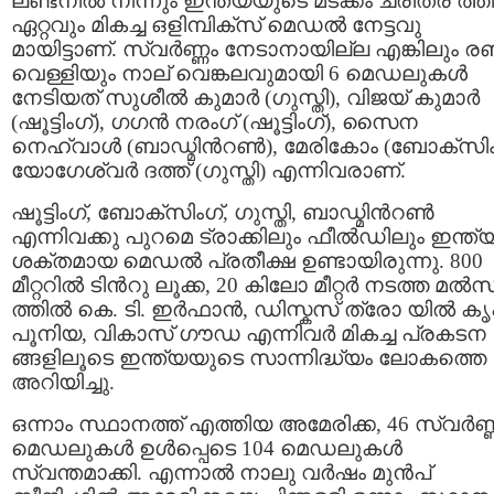
ലണ്ടനില്‍ നിന്നും ഇന്ത്യയുടെ മടക്കം ചരിത്ര ത്
ഏറ്റവും മികച്ച ഒളിമ്പിക്സ് മെഡല്‍ നേട്ടവു
മായിട്ടാണ്. സ്വര്‍ണ്ണം നേടാനായില്ല എങ്കിലും രണ്
വെള്ളിയും നാല് വെങ്കലവുമായി 6 മെഡലുകള്‍
നേടിയത്‌ സുശീല്‍ കുമാര്‍ (ഗുസ്തി), വിജയ് കുമാര്‍
(ഷൂട്ടിംഗ്), ഗഗന്‍ നരംഗ് (ഷൂട്ടിംഗ്), സൈന
നെഹ്വാള്‍ (ബാഡ്മിന്‍റണ്‍), മേരികോം (ബോക്സിം
യോഗേശ്വര്‍ ദത്ത് (ഗുസ്തി) എന്നിവരാണ്.
ഷൂട്ടിംഗ്, ബോക്സിംഗ്, ഗുസ്തി, ബാഡ്മിന്‍റണ്‍
എന്നിവക്കു പുറമെ ട്രാക്കിലും ഫീല്‍ഡിലും ഇന്ത്യക
ശക്തമായ മെഡല്‍ പ്രതീക്ഷ ഉണ്ടായിരുന്നു. 800
മീറ്ററില്‍ ടിന്‍റു ലൂക്ക, 20 കിലോ മീറ്റര്‍ നടത്ത മല്
ത്തില്‍ കെ. ടി. ഇര്‍ഫാന്‍, ഡിസ്കസ് ത്രോ യില്‍ കൃ
പൂനിയ, വികാസ് ഗൗഡ എന്നിവര്‍ മികച്ച പ്രകടന
ങ്ങളിലൂടെ ഇന്ത്യയുടെ സാന്നിദ്ധ്യം ലോകത്തെ
അറിയിച്ചു.
ഒന്നാം സ്ഥാനത്ത് എത്തിയ അമേരിക്ക, 46 സ്വര്‍ണ്
മെഡലുകള്‍ ഉള്‍പ്പെടെ 104 മെഡലുകള്‍
സ്വന്തമാക്കി. എന്നാല്‍ നാലു വര്‍ഷം മുന്‍പ്