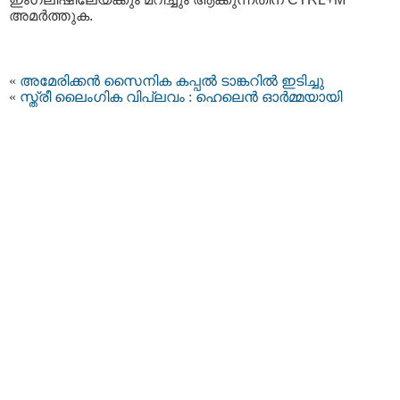
അമര്‍ത്തുക.
«
അമേരിക്കൻ സൈനിക കപ്പൽ ടാങ്കറിൽ ഇടിച്ചു
«
സ്ത്രീ ലൈംഗിക വിപ്ലവം : ഹെലെൻ ഓർമ്മയായി