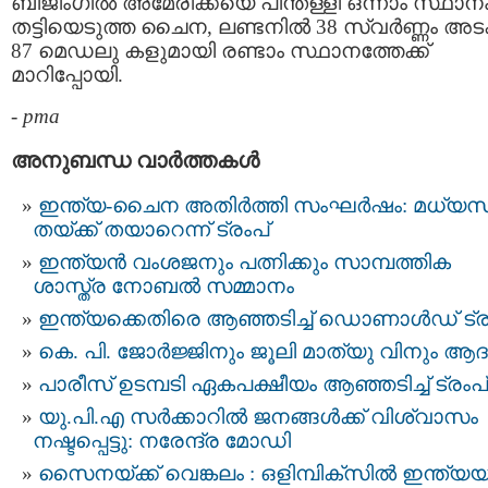
ബീജിംഗില്‍ അമേരിക്കയെ പിന്തള്ളി ഒന്നാം സ്ഥാന
തട്ടിയെടുത്ത ചൈന, ലണ്ടനില്‍ 38 സ്വര്‍ണ്ണം അടക
87 മെഡലു കളുമായി രണ്ടാം സ്ഥാനത്തേക്ക്
മാറിപ്പോയി.
-
pma
അനുബന്ധ വാര്‍ത്തകള്‍
ഇ​ന്ത്യ-​ചൈ​ന അ​തി​ര്‍​ത്തി സം​ഘ​ര്‍​ഷം: മ​ധ്യ​സ
ത​യ്ക്ക് ത​യാ​റെ​ന്ന് ട്രം​പ്‌
ഇന്ത്യൻ വംശജനും പത്നിക്കും സാമ്പത്തിക
ശാസ്ത്ര നോബല്‍ സമ്മാനം
ഇന്ത്യക്കെതിരെ ആഞ്ഞടിച്ച് ഡൊണാൾഡ് ട്ര
കെ. പി. ജോർജ്ജിനും ജൂലി മാത്യു വിനും ആ
പാരീസ് ഉടമ്പടി ഏകപക്ഷീയം ആഞ്ഞടിച്ച് ട്രംപ്
യു.പി.എ സര്‍ക്കാറില്‍ ജനങ്ങള്‍ക്ക് വിശ്വാസം
നഷ്ടപ്പെട്ടു: നരേന്ദ്ര മോഡി
സൈനയ്ക്ക് വെങ്കലം : ഒളിമ്പിക്‌സില്‍ ഇന്ത്യയ്ക