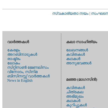
സ്വകാര്യതാ നയം
|
സംഘടനാ 
വാര്‍ത്തകള്‍
കലാ സാഹിത്യം
കേരളം
ലേഖനങ്ങള്‍
അറബിനാടുകള്‍
കവിതകള്‍
രാഷ്ട്രം
കഥകള്‍
ലോകം
അനുഭവങ്ങള്‍
സിറ്റിസണ്‍ ജേണലിസം
വിനോദം, സിനിമ
ബിസിനസ്സ് വാര്‍ത്തകള്‍
മഞ്ഞ (മാഗസിന്‍)
News in English
കവിതകള്‍
ചിത്രകല
അഭിമുഖം
കഥകള്‍
കുറിപ്പുകള്‍