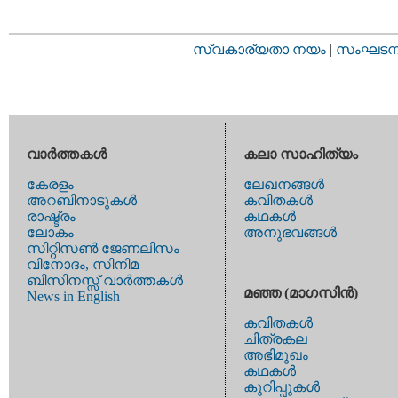
സ്വകാര്യതാ നയം
|
സംഘടനാ 
വാര്‍ത്തകള്‍
കലാ സാഹിത്യം
കേരളം
ലേഖനങ്ങള്‍
അറബിനാടുകള്‍
കവിതകള്‍
രാഷ്ട്രം
കഥകള്‍
ലോകം
അനുഭവങ്ങള്‍
സിറ്റിസണ്‍ ജേണലിസം
വിനോദം, സിനിമ
ബിസിനസ്സ് വാര്‍ത്തകള്‍
മഞ്ഞ (മാഗസിന്‍)
News in English
കവിതകള്‍
ചിത്രകല
അഭിമുഖം
കഥകള്‍
കുറിപ്പുകള്‍