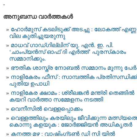
-
അനുബന്ധ വാര്‍ത്തകള്‍
ഹോർമുസ് കടലിടുക്ക് അടച്ചു : ലോകത്ത് എണ്ണ
വില കുതിച്ചുയരുന്നു
മാധവ് ഗാഡ്ഗില്ലിന് യു. എന്‍. ഇ. പി.
‘ചാംപ്യന്‍സ് ഓഫ് ദി എര്‍ത്ത്’ പുരസ്‌കാരം
സമ്മാനിക്കും.
ഭൗതിക ശാസ്ത്ര നോബല്‍ സമ്മാനം മൂന്നു പേര്‍ക
നാളികേരം ഫീസ് : സാമ്പത്തിക പ്രതിസന്ധിക്ക്
പുതിയ ഉപാധി
നാളികേര ക്ഷാമം : ശ്രീലങ്കന്‍ മന്ത്രി തെങ്ങില്‍
കയറി വാര്‍ത്താ സമ്മേളനം നടത്തി
വെനീസില്‍ വെള്ളപ്പൊക്കം
വെള്ളത്തിലും കരയിലും ജീവിക്കുന്ന മത്സ്യത്
കൊന്നു കളയുക : ജോര്‍ജ്ജിയന്‍ അധികൃതര്‍
കനത്ത മഴ : വാഷിംഗ്ടണ്‍ ഡി സി യിൽ