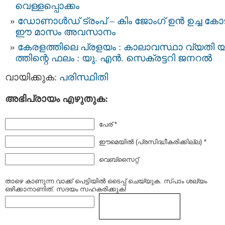
വെള്ളപ്പൊക്കം
ഡോണാൾഡ് ട്രംപ് – കിം ജോംഗ് ഉന്‍ ഉച്ച കോ
ഈ മാസം അവസാനം
കേരളത്തിലെ പ്രളയം : കാലാവസ്ഥാ വ്യതി 
ത്തിന്റെ ഫലം : യു. എൻ. സെക്രട്ടറി ജനറൽ
വായിക്കുക:
പരിസ്ഥിതി
അഭിപ്രായം എഴുതുക:
പേര് *
ഈമെയില്‍ (പ്രസിദ്ധീകരിക്കില്ല) *
വെബ്സൈറ്റ്
താഴെ കാണുന്ന വാക്ക് പെട്ടിയില്‍ ടൈപ്പ്‌ ചെയ്യുക. സ്പാം ശല്യം
ഒഴിക്കാനാണിത്. സദയം സഹകരിക്കുക!