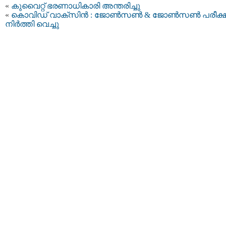
«
കുവൈറ്റ് ഭരണാധികാരി അന്തരിച്ചു
«
കൊവിഡ് വാക്സിന്‍ : ജോണ്‍സൺ & ജോൺസൺ പരീക
നിർത്തി വെച്ചു