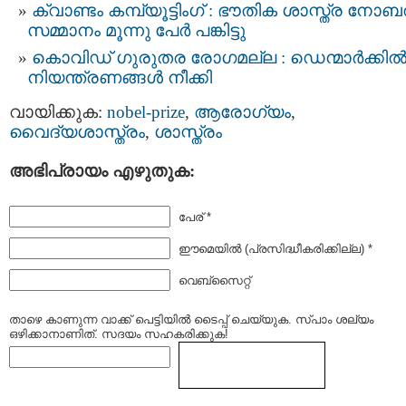
ക്വാണ്ടം കമ്പ്യൂട്ടിംഗ് : ഭൗതിക ശാസ്ത്ര നോബല
സമ്മാനം മൂന്നു പേര്‍ പങ്കിട്ടു
കൊവിഡ് ഗുരുതര രോഗമല്ല : ഡെന്മാർക്കി
നിയന്ത്രണങ്ങള്‍ നീക്കി
വായിക്കുക:
nobel-prize
,
ആരോഗ്യം
,
വൈദ്യശാസ്ത്രം
,
ശാസ്ത്രം
അഭിപ്രായം എഴുതുക:
പേര് *
ഈമെയില്‍ (പ്രസിദ്ധീകരിക്കില്ല) *
വെബ്സൈറ്റ്
താഴെ കാണുന്ന വാക്ക് പെട്ടിയില്‍ ടൈപ്പ്‌ ചെയ്യുക. സ്പാം ശല്യം
ഒഴിക്കാനാണിത്. സദയം സഹകരിക്കുക!