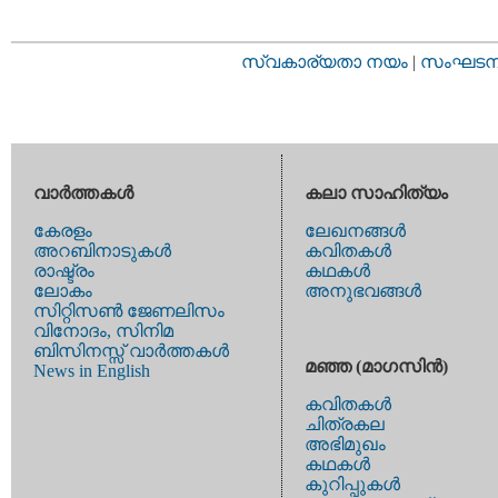
സ്വകാര്യതാ നയം
|
സംഘടനാ 
വാര്‍ത്തകള്‍
കലാ സാഹിത്യം
കേരളം
ലേഖനങ്ങള്‍
അറബിനാടുകള്‍
കവിതകള്‍
രാഷ്ട്രം
കഥകള്‍
ലോകം
അനുഭവങ്ങള്‍
സിറ്റിസണ്‍ ജേണലിസം
വിനോദം, സിനിമ
ബിസിനസ്സ് വാര്‍ത്തകള്‍
മഞ്ഞ (മാഗസിന്‍)
News in English
കവിതകള്‍
ചിത്രകല
അഭിമുഖം
കഥകള്‍
കുറിപ്പുകള്‍