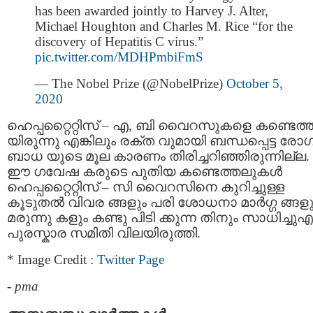
has been awarded jointly to Harvey J. Alter,
Michael Houghton and Charles M. Rice “for the
discovery of Hepatitis C virus.”
pic.twitter.com/MDHPmbiFmS
— The Nobel Prize (@NobelPrize)
October 5,
2020
ഹെപ്പറ്റൈറ്റിസ് – എ, ബി വൈറസുകളെ കണ്ടെത്ത
യിരുന്നു എങ്കിലും രക്ത വുമായി ബന്ധപ്പെട്ട രോ
ബാധ യുടെ മൂല കാരണം തിരിച്ചറിഞ്ഞിരുന്നില്ല.
ഈ ഗവേഷ കരുടെ പുതിയ കണ്ടെത്തലുകള്‍
ഹെപ്പറ്റൈറ്റിസ് – സി വൈറസിനെ കുറിച്ചുള്ള
കൂടുതല്‍ വിവര ങ്ങളും പരി ശോധനാ മാര്‍ഗ്ഗ ങ്ങളു
മരുന്നു കളും കണ്ടു പിടി ക്കുന്ന തിനും സാധിച്ചുഎന
പുരസ്കാര സമിതി വിലയിരുത്തി.
* Image Credit :
Twitter Page
-
pma