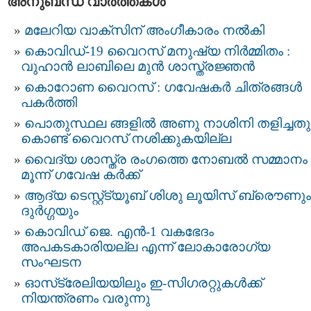
അനുബന്ധ വാര്‍ത്തകള്‍
മലേറിയ വാക്സിന് അംഗീകാരം നല്‍കി
കൊവിഡ്-19 വൈറസ് മനുഷ്യ നിര്‍മ്മിതം :
വുഹാന്‍ ലാബിലെ മുന്‍ ശാസ്ത്രജ്ഞന്‍
കൊറോണ വൈറസ് : ഗവേഷകര്‍ ചിത്രങ്ങള്‍
പകര്‍ത്തി
പൊതുസ്ഥല ങ്ങളില്‍ അണു നാശിനി തളിച്ചതു
കൊണ്ട് വൈറസ് നശിക്കുകയില്ല
വൈദ്യ ശാസ്ത്ര രംഗത്തെ നോബല്‍ സമ്മാനം
മൂന്ന് ഗവേഷ കര്‍ക്ക്
ആദ്യ ടെസ്റ്റ്ട്യൂബ് ശിശു ലൂയിസ്‌ ബ്രൌണും
ദുര്‍ഗ്ഗയും
കൊവിഡ് ജെ. എൻ-1 വകഭേദം
അപകടകാരിയല്ല എന്ന് ലോകാരോഗ്യ
സംഘടന
ഓസ്‌ട്രേലിയയിലും ഇ-സിഗരറ്റുകള്‍ക്ക്
നിയന്ത്രണം വരുന്നു