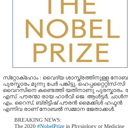
സ്‌റ്റോക്‌ഹോം : വൈദ്യ ശാസ്ത്രത്തിനുള്ള നോബല
പുരസ്കാരം മൂന്നു പേർ പങ്കിട്ടു. ഹെപ്പറ്റൈറ്റിസ്-സി
വൈറസിനെ കണ്ടെത്തി യതിനാണു പുരസ്കാരം. യ
എസ്. പൗരന്മാ രായ ഹാർവി ജെ. ആൾട്ടർ, ചാൾസ
എം. റൈസ്, ബ്രിട്ടിഷ് പൗരൻ മൈക്കിൾ ഹഫ്ടൻ
എന്നിവ രാണ് നോബല്‍ സമ്മാന ജേതാക്കള്‍.
BREAKING NEWS:
The 2020
#NobelPrize
in Physiology or Medicine