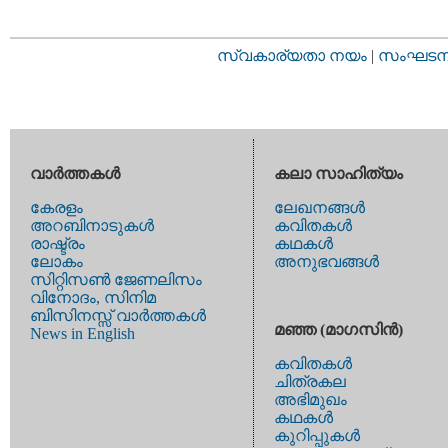
സ്വകാര്യതാ നയം
|
സംഘടനാ 
വാര്‍ത്തകള്‍
കലാ സാഹിത്യം
കേരളം
ലേഖനങ്ങള്‍
അറബിനാടുകള്‍
കവിതകള്‍
രാഷ്ട്രം
കഥകള്‍
ലോകം
അനുഭവങ്ങള്‍
സിറ്റിസണ്‍ ജേണലിസം
വിനോദം, സിനിമ
ബിസിനസ്സ് വാര്‍ത്തകള്‍
മഞ്ഞ (മാഗസിന്‍)
News in English
കവിതകള്‍
ചിത്രകല
അഭിമുഖം
കഥകള്‍
കുറിപ്പുകള്‍